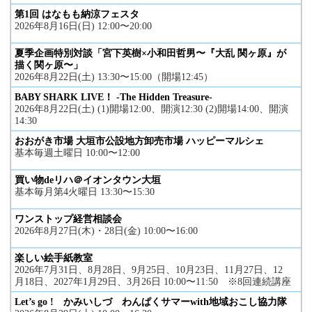
第1回 はなもも納涼フェスタ
2026年8月16日(日) 12:00〜20:00
夏季企画特別対談「宮下英樹×小和田哲男〜『大乱 関ヶ原』が
描く関ヶ原〜」
2026年8月22日(土) 13:30〜15:00（開場12:45）
BABY SHARK LIVE！ -The Hidden Treasure-
2026年8月22日(土) (1)開場12:00、開演12:30 (2)開場14:00、開演
14:30
おおがき市場 大垣市公設地方卸売市場 ハッピーマルシェ
基本毎週土曜日 10:00〜12:00
買い物deリハ＠イオンタウン大垣
基本毎月第4火曜日 13:30〜15:30
ワンストップ経営相談会
2026年8月27日(木)・28日(金) 10:00〜16:00
楽しい絵手紙教室
2026年7月31日、8月28日、9月25日、10月23日、11月27日、12
月18日、2027年1月29日、3月26日 10:00〜11:50 ※8回連続講座
Let’s go ! かみいしづ わんぱくサマーwith地域おこし協力隊