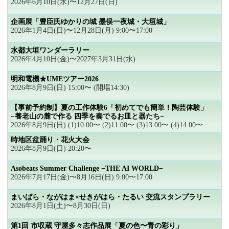
2026年6月10日(水)〜12月27日(日)
企画展「豊臣氏ゆかりの城 墨俣一夜城・大垣城」
2026年1月4日(日)〜12月28日(月) 9:00〜17:00
水都大垣ワンダーラリー
2026年4月10日(金)〜2027年3月31日(水)
明和電機★UMEツアー2026
2026年8月9日(日) 15:00〜 (開場14:30)
【事前予約制】夏の工作体験6「初めてでも簡単！陶芸体験」
−養老山の麓で作る 四季を奏でるお皿と器たち−
2026年8月9日(日) (1)10:00〜 (2)11:00〜 (3)13:00〜 (4)14:00〜
時地区盆踊り・花火大会
2026年8月9日(日) 20:20〜
Asobeats Summer Challenge −THE AI WORLD−
2026年7月17日(金)〜8月16日(日) 9:00〜17:00
まいばら・ながはま×せきがはら・たるい 交流スタンプラリー
2026年8月1日(土)〜8月30日(日)
第1回 市収蔵 守屋多々志作品展「夏の色〜青の彩り」