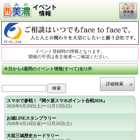
西美濃
トップ
イベント登録時の情報となります。
開催の可否は各主催者へご確認ください。
今日から4週間のイベント情報[すべて]全51件
詳細検索
スマホで参戦！『関ケ原スマホポイント合戦2026』
2026年6月20日(土)〜12月13日(日)
お城LINEスタンプラリー
2026年4月24日(金)〜12月26日(土)
大垣三城歴史カードラリー