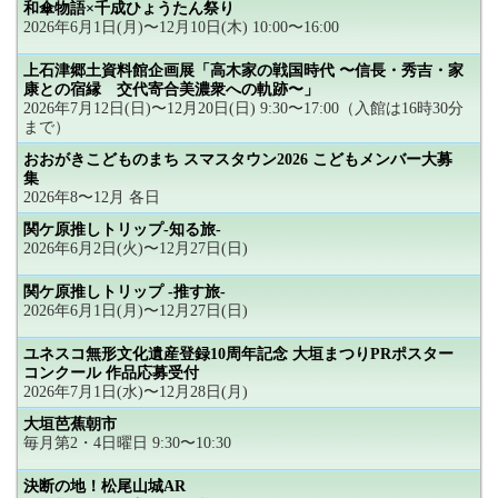
和傘物語×千成ひょうたん祭り
2026年6月1日(月)〜12月10日(木) 10:00〜16:00
上石津郷土資料館企画展「高木家の戦国時代 〜信長・秀吉・家
康との宿縁 交代寄合美濃衆への軌跡〜」
2026年7月12日(日)〜12月20日(日) 9:30〜17:00（入館は16時30分
まで）
おおがきこどものまち スマスタウン2026 こどもメンバー大募
集
2026年8〜12月 各日
関ケ原推しトリップ-知る旅-
2026年6月2日(火)〜12月27日(日)
関ケ原推しトリップ -推す旅-
2026年6月1日(月)〜12月27日(日)
ユネスコ無形文化遺産登録10周年記念 大垣まつりPRポスター
コンクール 作品応募受付
2026年7月1日(水)〜12月28日(月)
大垣芭蕉朝市
毎月第2・4日曜日 9:30〜10:30
決断の地！松尾山城AR