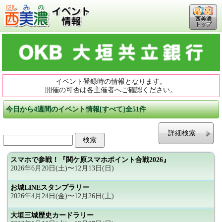
西美濃
トップ
イベント登録時の情報となります。
開催の可否は各主催者へご確認ください。
今日から4週間のイベント情報[すべて]全51件
詳細検索
スマホで参戦！『関ケ原スマホポイント合戦2026』
2026年6月20日(土)〜12月13日(日)
お城LINEスタンプラリー
2026年4月24日(金)〜12月26日(土)
大垣三城歴史カードラリー