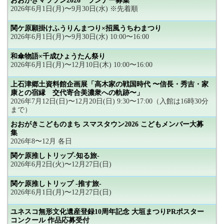
おおがきマラソン2026 ランナー募集
2026年6月1日(月)〜9月30日(水) ※先着順
関ケ原願掛けふうりんまつり×招風うちわまつり
2026年6月1日(月)〜9月30日(水) 10:00〜16:00
和傘物語×千成ひょうたん祭り
2026年6月1日(月)〜12月10日(木) 10:00〜16:00
上石津郷土資料館企画展「高木家の戦国時代 〜信長・秀吉・家
康との宿縁 交代寄合美濃衆への軌跡〜」
2026年7月12日(日)〜12月20日(日) 9:30〜17:00（入館は16時30分
まで）
おおがきこどものまち スマスタウン2026 こどもメンバー大募
集
2026年8〜12月 各日
関ケ原推しトリップ-知る旅-
2026年6月2日(火)〜12月27日(日)
関ケ原推しトリップ -推す旅-
2026年6月1日(月)〜12月27日(日)
ユネスコ無形文化遺産登録10周年記念 大垣まつりPRポスター
コンクール 作品応募受付