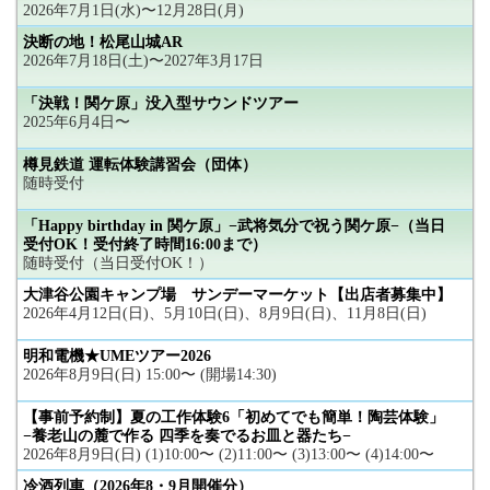
2026年7月1日(水)〜12月28日(月)
決断の地！松尾山城AR
2026年7月18日(土)〜2027年3月17日
「決戦！関ケ原」没入型サウンドツアー
2025年6月4日〜
樽見鉄道 運転体験講習会（団体）
随時受付
「Happy birthday in 関ケ原」−武将気分で祝う関ケ原−（当日
受付OK！受付終了時間16:00まで）
随時受付（当日受付OK！）
大津谷公園キャンプ場 サンデーマーケット【出店者募集中】
2026年4月12日(日)、5月10日(日)、8月9日(日)、11月8日(日)
明和電機★UMEツアー2026
2026年8月9日(日) 15:00〜 (開場14:30)
【事前予約制】夏の工作体験6「初めてでも簡単！陶芸体験」
−養老山の麓で作る 四季を奏でるお皿と器たち−
2026年8月9日(日) (1)10:00〜 (2)11:00〜 (3)13:00〜 (4)14:00〜
冷酒列車（2026年8・9月開催分）