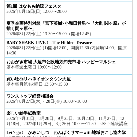
第1回 はなもも納涼フェスタ
2026年8月16日(日) 12:00〜20:00
夏季企画特別対談「宮下英樹×小和田哲男〜『大乱 関ヶ原』が
描く関ヶ原〜」
2026年8月22日(土) 13:30〜15:00（開場12:45）
BABY SHARK LIVE！ -The Hidden Treasure-
2026年8月22日(土) (1)開場12:00、開演12:30 (2)開場14:00、開演
14:30
おおがき市場 大垣市公設地方卸売市場 ハッピーマルシェ
基本毎週土曜日 10:00〜12:00
買い物deリハ＠イオンタウン大垣
基本毎月第4火曜日 13:30〜15:30
ワンストップ経営相談会
2026年8月27日(木)・28日(金) 10:00〜16:00
楽しい絵手紙教室
2026年7月31日、8月28日、9月25日、10月23日、11月27日、12
月18日、2027年1月29日、3月26日 10:00〜11:50 ※8回連続講座
Let’s go ! かみいしづ わんぱくサマーwith地域おこし協力隊