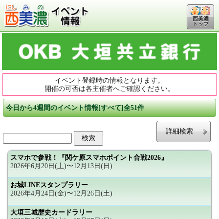
西美濃
トップ
イベント登録時の情報となります。
開催の可否は各主催者へご確認ください。
今日から4週間のイベント情報[すべて]全51件
詳細検索
スマホで参戦！『関ケ原スマホポイント合戦2026』
2026年6月20日(土)〜12月13日(日)
お城LINEスタンプラリー
2026年4月24日(金)〜12月26日(土)
大垣三城歴史カードラリー