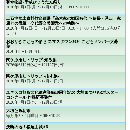
和傘物語×千成ひょうたん祭り
2026年6月1日(月)〜12月10日(木) 10:00〜16:00
上石津郷土資料館企画展「高木家の戦国時代 〜信長・秀吉・家
康との宿縁 交代寄合美濃衆への軌跡〜」
2026年7月12日(日)〜12月20日(日) 9:30〜17:00（入館は16時30分
まで）
おおがきこどものまち スマスタウン2026 こどもメンバー大募
集
2026年8〜12月 各日
関ケ原推しトリップ-知る旅-
2026年6月2日(火)〜12月27日(日)
関ケ原推しトリップ -推す旅-
2026年6月1日(月)〜12月27日(日)
ユネスコ無形文化遺産登録10周年記念 大垣まつりPRポスター
コンクール 作品応募受付
2026年7月1日(水)〜12月28日(月)
大垣芭蕉朝市
毎月第2・4日曜日 9:30〜10:30
決断の地！松尾山城AR