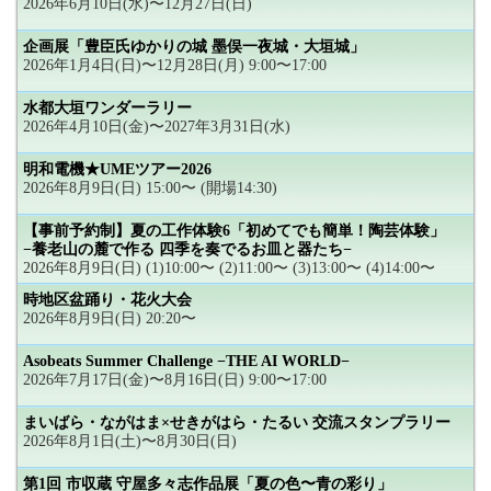
2026年6月10日(水)〜12月27日(日)
企画展「豊臣氏ゆかりの城 墨俣一夜城・大垣城」
2026年1月4日(日)〜12月28日(月) 9:00〜17:00
水都大垣ワンダーラリー
2026年4月10日(金)〜2027年3月31日(水)
明和電機★UMEツアー2026
2026年8月9日(日) 15:00〜 (開場14:30)
【事前予約制】夏の工作体験6「初めてでも簡単！陶芸体験」
−養老山の麓で作る 四季を奏でるお皿と器たち−
2026年8月9日(日) (1)10:00〜 (2)11:00〜 (3)13:00〜 (4)14:00〜
時地区盆踊り・花火大会
2026年8月9日(日) 20:20〜
Asobeats Summer Challenge −THE AI WORLD−
2026年7月17日(金)〜8月16日(日) 9:00〜17:00
まいばら・ながはま×せきがはら・たるい 交流スタンプラリー
2026年8月1日(土)〜8月30日(日)
第1回 市収蔵 守屋多々志作品展「夏の色〜青の彩り」