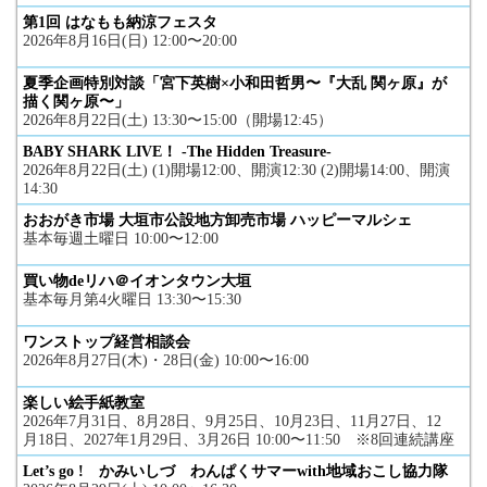
第1回 はなもも納涼フェスタ
2026年8月16日(日) 12:00〜20:00
夏季企画特別対談「宮下英樹×小和田哲男〜『大乱 関ヶ原』が
描く関ヶ原〜」
2026年8月22日(土) 13:30〜15:00（開場12:45）
BABY SHARK LIVE！ -The Hidden Treasure-
2026年8月22日(土) (1)開場12:00、開演12:30 (2)開場14:00、開演
14:30
おおがき市場 大垣市公設地方卸売市場 ハッピーマルシェ
基本毎週土曜日 10:00〜12:00
買い物deリハ＠イオンタウン大垣
基本毎月第4火曜日 13:30〜15:30
ワンストップ経営相談会
2026年8月27日(木)・28日(金) 10:00〜16:00
楽しい絵手紙教室
2026年7月31日、8月28日、9月25日、10月23日、11月27日、12
月18日、2027年1月29日、3月26日 10:00〜11:50 ※8回連続講座
Let’s go ! かみいしづ わんぱくサマーwith地域おこし協力隊