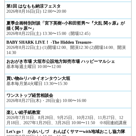
第1回 はなもも納涼フェスタ
2026年8月16日(日) 12:00〜20:00
夏季企画特別対談「宮下英樹×小和田哲男〜『大乱 関ヶ原』が
描く関ヶ原〜」
2026年8月22日(土) 13:30〜15:00（開場12:45）
BABY SHARK LIVE！ -The Hidden Treasure-
2026年8月22日(土) (1)開場12:00、開演12:30 (2)開場14:00、開演
14:30
おおがき市場 大垣市公設地方卸売市場 ハッピーマルシェ
基本毎週土曜日 10:00〜12:00
買い物deリハ＠イオンタウン大垣
基本毎月第4火曜日 13:30〜15:30
ワンストップ経営相談会
2026年8月27日(木)・28日(金) 10:00〜16:00
楽しい絵手紙教室
2026年7月31日、8月28日、9月25日、10月23日、11月27日、12
月18日、2027年1月29日、3月26日 10:00〜11:50 ※8回連続講座
Let’s go ! かみいしづ わんぱくサマーwith地域おこし協力隊