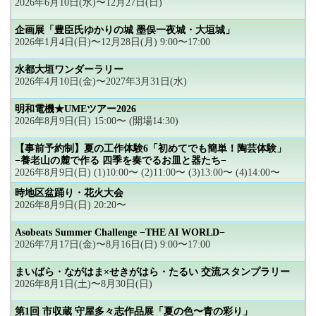
2026年6月10日(水)〜12月27日(日)
企画展「豊臣氏ゆかりの城 墨俣一夜城・大垣城」
2026年1月4日(日)〜12月28日(月) 9:00〜17:00
水都大垣ワンダーラリー
2026年4月10日(金)〜2027年3月31日(水)
明和電機★UMEツアー2026
2026年8月9日(日) 15:00〜 (開場14:30)
【事前予約制】夏の工作体験6「初めてでも簡単！陶芸体験」
−養老山の麓で作る 四季を奏でるお皿と器たち−
2026年8月9日(日) (1)10:00〜 (2)11:00〜 (3)13:00〜 (4)14:00〜
時地区盆踊り・花火大会
2026年8月9日(日) 20:20〜
Asobeats Summer Challenge −THE AI WORLD−
2026年7月17日(金)〜8月16日(日) 9:00〜17:00
まいばら・ながはま×せきがはら・たるい 交流スタンプラリー
2026年8月1日(土)〜8月30日(日)
第1回 市収蔵 守屋多々志作品展「夏の色〜青の彩り」