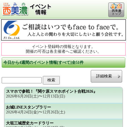
西美濃
トップ
イベント登録時の情報となります。
開催の可否は各主催者へご確認ください。
今日から4週間のイベント情報[すべて]全51件
詳細検索
スマホで参戦！『関ケ原スマホポイント合戦2026』
2026年6月20日(土)〜12月13日(日)
お城LINEスタンプラリー
2026年4月24日(金)〜12月26日(土)
大垣三城歴史カードラリー