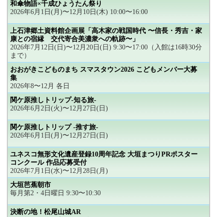
和傘物語×千成ひょうたん祭り
2026年6月1日(月)〜12月10日(木) 10:00〜16:00
上石津郷土資料館企画展「高木家の戦国時代 〜信長・秀吉・家
康との宿縁 交代寄合美濃衆への軌跡〜」
2026年7月12日(日)〜12月20日(日) 9:30〜17:00（入館は16時30分
まで）
おおがきこどものまち スマスタウン2026 こどもメンバー大募
集
2026年8〜12月 各日
関ケ原推しトリップ-知る旅-
2026年6月2日(火)〜12月27日(日)
関ケ原推しトリップ -推す旅-
2026年6月1日(月)〜12月27日(日)
ユネスコ無形文化遺産登録10周年記念 大垣まつりPRポスター
コンクール 作品応募受付
2026年7月1日(水)〜12月28日(月)
大垣芭蕉朝市
毎月第2・4日曜日 9:30〜10:30
決断の地！松尾山城AR