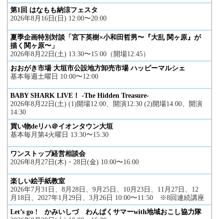
第1回 はなもも納涼フェスタ
2026年8月16日(日) 12:00〜20:00
夏季企画特別対談「宮下英樹×小和田哲男〜『大乱 関ヶ原』が
描く関ヶ原〜」
2026年8月22日(土) 13:30〜15:00（開場12:45）
おおがき市場 大垣市公設地方卸売市場 ハッピーマルシェ
基本毎週土曜日 10:00〜12:00
BABY SHARK LIVE！ -The Hidden Treasure-
2026年8月22日(土) (1)開場12:00、開演12:30 (2)開場14:00、開演
14:30
買い物deリハ＠イオンタウン大垣
基本毎月第4火曜日 13:30〜15:30
ワンストップ経営相談会
2026年8月27日(木)・28日(金) 10:00〜16:00
楽しい絵手紙教室
2026年7月31日、8月28日、9月25日、10月23日、11月27日、12
月18日、2027年1月29日、3月26日 10:00〜11:50 ※8回連続講座
Let’s go ! かみいしづ わんぱくサマーwith地域おこし協力隊