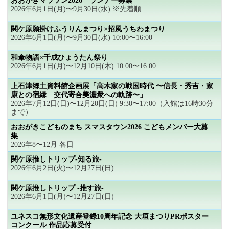
おおがきマラソン2026 ランナー募集
2026年6月1日(月)〜9月30日(水) ※先着順
関ケ原願掛けふうりんまつり×招風うちわまつり
2026年6月1日(月)〜9月30日(水) 10:00〜16:00
和傘物語×千成ひょうたん祭り
2026年6月1日(月)〜12月10日(木) 10:00〜16:00
上石津郷土資料館企画展「高木家の戦国時代 〜信長・秀吉・家
康との宿縁 交代寄合美濃衆への軌跡〜」
2026年7月12日(日)〜12月20日(日) 9:30〜17:00（入館は16時30分
まで）
おおがきこどものまち スマスタウン2026 こどもメンバー大募
集
2026年8〜12月 各日
関ケ原推しトリップ-知る旅-
2026年6月2日(火)〜12月27日(日)
関ケ原推しトリップ -推す旅-
2026年6月1日(月)〜12月27日(日)
ユネスコ無形文化遺産登録10周年記念 大垣まつりPRポスター
コンクール 作品応募受付