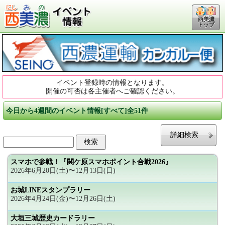
西美濃
トップ
イベント登録時の情報となります。
開催の可否は各主催者へご確認ください。
今日から4週間のイベント情報[すべて]全51件
詳細検索
スマホで参戦！『関ケ原スマホポイント合戦2026』
2026年6月20日(土)〜12月13日(日)
お城LINEスタンプラリー
2026年4月24日(金)〜12月26日(土)
大垣三城歴史カードラリー