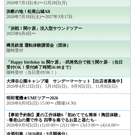
2026年7月1日(水)〜12月28日(月)
決断の地！松尾山城AR
2026年7月18日(土)〜2027年3月17日
「決戦！関ケ原」没入型サウンドツアー
2025年6月4日〜
樽見鉄道 運転体験講習会（団体）
随時受付
「Happy birthday in 関ケ原」−武将気分で祝う関ケ原−（当日
受付OK！受付終了時間16:00まで）
随時受付（当日受付OK！）
大津谷公園キャンプ場 サンデーマーケット【出店者募集中】
2026年4月12日(日)、5月10日(日)、8月9日(日)、11月8日(日)
明和電機★UMEツアー2026
2026年8月9日(日) 15:00〜 (開場14:30)
【事前予約制】夏の工作体験6「初めてでも簡単！陶芸体験」
−養老山の麓で作る 四季を奏でるお皿と器たち−
2026年8月9日(日) (1)10:00〜 (2)11:00〜 (3)13:00〜 (4)14:00〜
冷酒列車（2026年8・9月開催分）