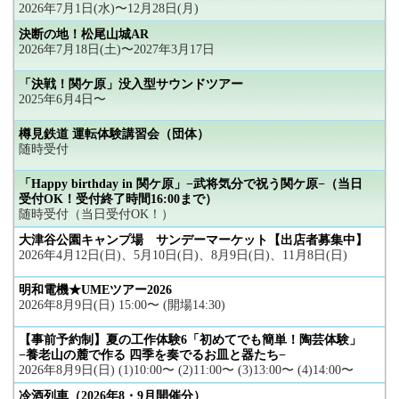
2026年7月1日(水)〜12月28日(月)
決断の地！松尾山城AR
2026年7月18日(土)〜2027年3月17日
「決戦！関ケ原」没入型サウンドツアー
2025年6月4日〜
樽見鉄道 運転体験講習会（団体）
随時受付
「Happy birthday in 関ケ原」−武将気分で祝う関ケ原−（当日
受付OK！受付終了時間16:00まで）
随時受付（当日受付OK！）
大津谷公園キャンプ場 サンデーマーケット【出店者募集中】
2026年4月12日(日)、5月10日(日)、8月9日(日)、11月8日(日)
明和電機★UMEツアー2026
2026年8月9日(日) 15:00〜 (開場14:30)
【事前予約制】夏の工作体験6「初めてでも簡単！陶芸体験」
−養老山の麓で作る 四季を奏でるお皿と器たち−
2026年8月9日(日) (1)10:00〜 (2)11:00〜 (3)13:00〜 (4)14:00〜
冷酒列車（2026年8・9月開催分）