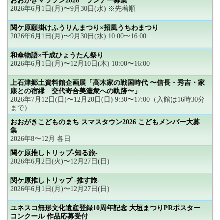
おおがきマラソン2026 ランナー募集
2026年6月1日(月)〜9月30日(水) ※先着順
関ケ原願掛けふうりんまつり×招風うちわまつり
2026年6月1日(月)〜9月30日(水) 10:00〜16:00
和傘物語×千成ひょうたん祭り
2026年6月1日(月)〜12月10日(木) 10:00〜16:00
上石津郷土資料館企画展「高木家の戦国時代 〜信長・秀吉・家
康との宿縁 交代寄合美濃衆への軌跡〜」
2026年7月12日(日)〜12月20日(日) 9:30〜17:00（入館は16時30分
まで）
おおがきこどものまち スマスタウン2026 こどもメンバー大募
集
2026年8〜12月 各日
関ケ原推しトリップ-知る旅-
2026年6月2日(火)〜12月27日(日)
関ケ原推しトリップ -推す旅-
2026年6月1日(月)〜12月27日(日)
ユネスコ無形文化遺産登録10周年記念 大垣まつりPRポスター
コンクール 作品応募受付