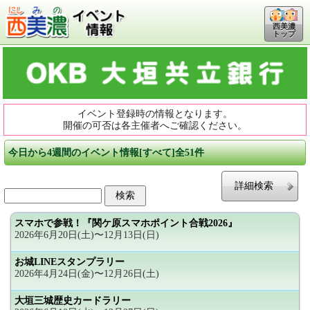
西美濃
トップ
イベント登録時の情報となります。
開催の可否は各主催者へご確認ください。
今日から4週間のイベント情報[すべて]全51件
詳細検索
スマホで参戦！『関ケ原スマホポイント合戦2026』
2026年6月20日(土)〜12月13日(日)
お城LINEスタンプラリー
2026年4月24日(金)〜12月26日(土)
大垣三城歴史カードラリー