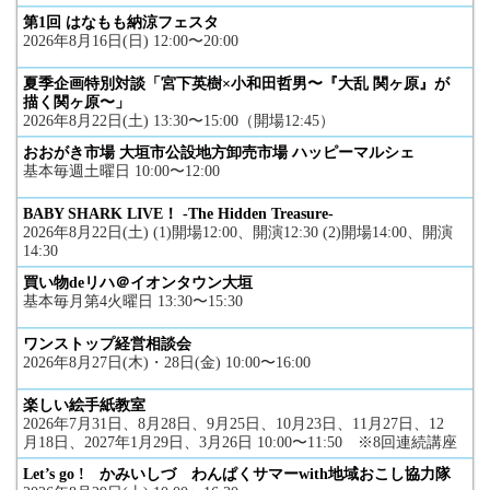
第1回 はなもも納涼フェスタ
2026年8月16日(日) 12:00〜20:00
夏季企画特別対談「宮下英樹×小和田哲男〜『大乱 関ヶ原』が
描く関ヶ原〜」
2026年8月22日(土) 13:30〜15:00（開場12:45）
おおがき市場 大垣市公設地方卸売市場 ハッピーマルシェ
基本毎週土曜日 10:00〜12:00
BABY SHARK LIVE！ -The Hidden Treasure-
2026年8月22日(土) (1)開場12:00、開演12:30 (2)開場14:00、開演
14:30
買い物deリハ＠イオンタウン大垣
基本毎月第4火曜日 13:30〜15:30
ワンストップ経営相談会
2026年8月27日(木)・28日(金) 10:00〜16:00
楽しい絵手紙教室
2026年7月31日、8月28日、9月25日、10月23日、11月27日、12
月18日、2027年1月29日、3月26日 10:00〜11:50 ※8回連続講座
Let’s go ! かみいしづ わんぱくサマーwith地域おこし協力隊