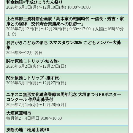
和傘物語×千成ひょうたん祭り
2026年6月1日(月)〜12月10日(木) 10:00〜16:00
上石津郷土資料館企画展「高木家の戦国時代 〜信長・秀吉・家
康との宿縁 交代寄合美濃衆への軌跡〜」
2026年7月12日(日)〜12月20日(日) 9:30〜17:00（入館は16時30分
まで）
おおがきこどものまち スマスタウン2026 こどもメンバー大募
集
2026年8〜12月 各日
関ケ原推しトリップ-知る旅-
2026年6月2日(火)〜12月27日(日)
関ケ原推しトリップ -推す旅-
2026年6月1日(月)〜12月27日(日)
ユネスコ無形文化遺産登録10周年記念 大垣まつりPRポスター
コンクール 作品応募受付
2026年7月1日(水)〜12月28日(月)
大垣芭蕉朝市
毎月第2・4日曜日 9:30〜10:30
決断の地！松尾山城AR