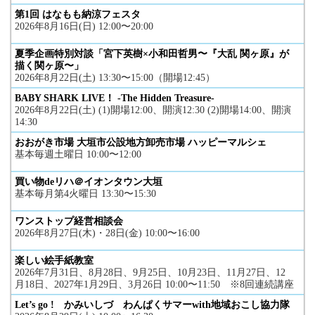
第1回 はなもも納涼フェスタ
2026年8月16日(日) 12:00〜20:00
夏季企画特別対談「宮下英樹×小和田哲男〜『大乱 関ヶ原』が
描く関ヶ原〜」
2026年8月22日(土) 13:30〜15:00（開場12:45）
BABY SHARK LIVE！ -The Hidden Treasure-
2026年8月22日(土) (1)開場12:00、開演12:30 (2)開場14:00、開演
14:30
おおがき市場 大垣市公設地方卸売市場 ハッピーマルシェ
基本毎週土曜日 10:00〜12:00
買い物deリハ＠イオンタウン大垣
基本毎月第4火曜日 13:30〜15:30
ワンストップ経営相談会
2026年8月27日(木)・28日(金) 10:00〜16:00
楽しい絵手紙教室
2026年7月31日、8月28日、9月25日、10月23日、11月27日、12
月18日、2027年1月29日、3月26日 10:00〜11:50 ※8回連続講座
Let’s go ! かみいしづ わんぱくサマーwith地域おこし協力隊