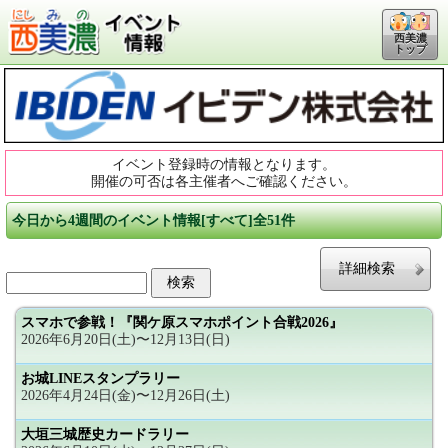
西美濃
トップ
イベント登録時の情報となります。
開催の可否は各主催者へご確認ください。
今日から4週間のイベント情報[すべて]全51件
詳細検索
スマホで参戦！『関ケ原スマホポイント合戦2026』
2026年6月20日(土)〜12月13日(日)
お城LINEスタンプラリー
2026年4月24日(金)〜12月26日(土)
大垣三城歴史カードラリー