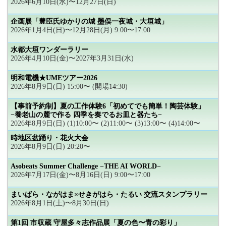
2026年6月10日(水)〜12月27日(日)
企画展「豊臣氏ゆかりの城 墨俣一夜城・大垣城」
2026年1月4日(日)〜12月28日(月) 9:00〜17:00
水都大垣ワンダーラリー
2026年4月10日(金)〜2027年3月31日(水)
明和電機★UMEツアー2026
2026年8月9日(日) 15:00〜 (開場14:30)
【事前予約制】夏の工作体験6「初めてでも簡単！陶芸体験」
−養老山の麓で作る 四季を奏でるお皿と器たち−
2026年8月9日(日) (1)10:00〜 (2)11:00〜 (3)13:00〜 (4)14:00〜
時地区盆踊り・花火大会
2026年8月9日(日) 20:20〜
Asobeats Summer Challenge −THE AI WORLD−
2026年7月17日(金)〜8月16日(日) 9:00〜17:00
まいばら・ながはま×せきがはら・たるい 交流スタンプラリー
2026年8月1日(土)〜8月30日(日)
第1回 市収蔵 守屋多々志作品展「夏の色〜青の彩り」