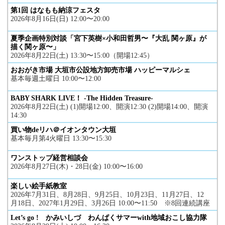
第1回 はなもも納涼フェスタ
2026年8月16日(日) 12:00〜20:00
夏季企画特別対談「宮下英樹×小和田哲男〜『大乱 関ヶ原』が
描く関ヶ原〜」
2026年8月22日(土) 13:30〜15:00（開場12:45）
おおがき市場 大垣市公設地方卸売市場 ハッピーマルシェ
基本毎週土曜日 10:00〜12:00
BABY SHARK LIVE！ -The Hidden Treasure-
2026年8月22日(土) (1)開場12:00、開演12:30 (2)開場14:00、開演
14:30
買い物deリハ＠イオンタウン大垣
基本毎月第4火曜日 13:30〜15:30
ワンストップ経営相談会
2026年8月27日(木)・28日(金) 10:00〜16:00
楽しい絵手紙教室
2026年7月31日、8月28日、9月25日、10月23日、11月27日、12
月18日、2027年1月29日、3月26日 10:00〜11:50 ※8回連続講座
Let’s go ! かみいしづ わんぱくサマーwith地域おこし協力隊