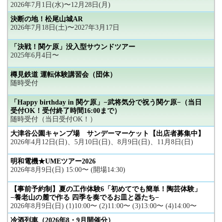
2026年7月1日(水)〜12月28日(月)
決断の地！松尾山城AR
2026年7月18日(土)〜2027年3月17日
「決戦！関ケ原」没入型サウンドツアー
2025年6月4日〜
樽見鉄道 運転体験講習会（団体）
随時受付
「Happy birthday in 関ケ原」−武将気分で祝う関ケ原−（当日
受付OK！受付終了時間16:00まで）
随時受付（当日受付OK！）
大津谷公園キャンプ場 サンデーマーケット【出店者募集中】
2026年4月12日(日)、5月10日(日)、8月9日(日)、11月8日(日)
明和電機★UMEツアー2026
2026年8月9日(日) 15:00〜 (開場14:30)
【事前予約制】夏の工作体験6「初めてでも簡単！陶芸体験」
−養老山の麓で作る 四季を奏でるお皿と器たち−
2026年8月9日(日) (1)10:00〜 (2)11:00〜 (3)13:00〜 (4)14:00〜
冷酒列車（2026年8・9月開催分）