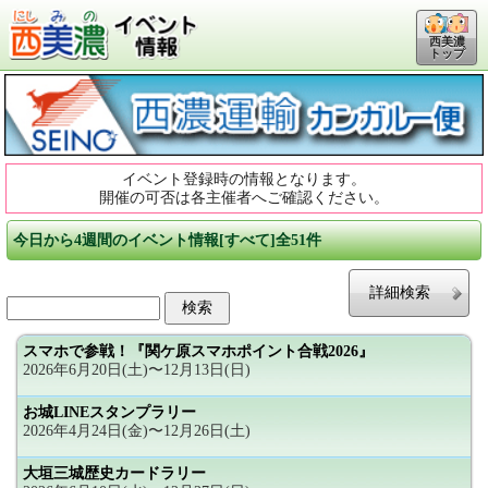
西美濃
トップ
イベント登録時の情報となります。
開催の可否は各主催者へご確認ください。
今日から4週間のイベント情報[すべて]全51件
詳細検索
スマホで参戦！『関ケ原スマホポイント合戦2026』
2026年6月20日(土)〜12月13日(日)
お城LINEスタンプラリー
2026年4月24日(金)〜12月26日(土)
大垣三城歴史カードラリー