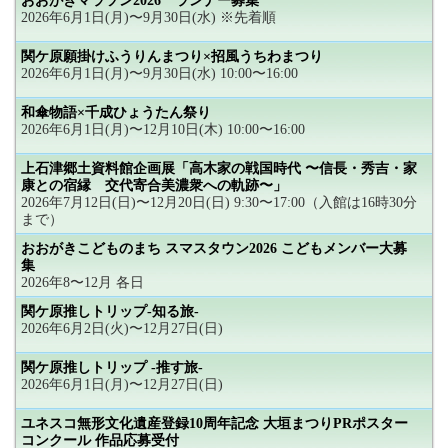
おおがきマラソン2026 ランナー募集
2026年6月1日(月)〜9月30日(水) ※先着順
関ケ原願掛けふうりんまつり×招風うちわまつり
2026年6月1日(月)〜9月30日(水) 10:00〜16:00
和傘物語×千成ひょうたん祭り
2026年6月1日(月)〜12月10日(木) 10:00〜16:00
上石津郷土資料館企画展「高木家の戦国時代 〜信長・秀吉・家
康との宿縁 交代寄合美濃衆への軌跡〜」
2026年7月12日(日)〜12月20日(日) 9:30〜17:00（入館は16時30分
まで）
おおがきこどものまち スマスタウン2026 こどもメンバー大募
集
2026年8〜12月 各日
関ケ原推しトリップ-知る旅-
2026年6月2日(火)〜12月27日(日)
関ケ原推しトリップ -推す旅-
2026年6月1日(月)〜12月27日(日)
ユネスコ無形文化遺産登録10周年記念 大垣まつりPRポスター
コンクール 作品応募受付