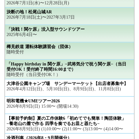
2026年7月1日(水)〜12月28日(月)
決断の地！松尾山城AR
2026年7月18日(土)〜2027年3月17日
「決戦！関ケ原」没入型サウンドツアー
2025年6月4日〜
樽見鉄道 運転体験講習会（団体）
随時受付
「Happy birthday in 関ケ原」−武将気分で祝う関ケ原−（当日
受付OK！受付終了時間16:00まで）
随時受付（当日受付OK！）
大津谷公園キャンプ場 サンデーマーケット【出店者募集中】
2026年4月12日(日)、5月10日(日)、8月9日(日)、11月8日(日)
明和電機★UMEツアー2026
2026年8月9日(日) 15:00〜 (開場14:30)
【事前予約制】夏の工作体験6「初めてでも簡単！陶芸体験」
−養老山の麓で作る 四季を奏でるお皿と器たち−
2026年8月9日(日) (1)10:00〜 (2)11:00〜 (3)13:00〜 (4)14:00〜
冷酒列車（2026年8・9月開催分）