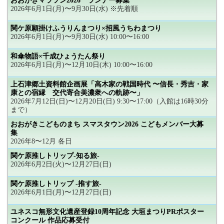
おおがきマラソン2026 ランナー募集
2026年6月1日(月)〜9月30日(水) ※先着順
関ケ原願掛けふうりんまつり×招風うちわまつり
2026年6月1日(月)〜9月30日(水) 10:00〜16:00
和傘物語×千成ひょうたん祭り
2026年6月1日(月)〜12月10日(木) 10:00〜16:00
上石津郷土資料館企画展「高木家の戦国時代 〜信長・秀吉・家
康との宿縁 交代寄合美濃衆への軌跡〜」
2026年7月12日(日)〜12月20日(日) 9:30〜17:00（入館は16時30分
まで）
おおがきこどものまち スマスタウン2026 こどもメンバー大募
集
2026年8〜12月 各日
関ケ原推しトリップ-知る旅-
2026年6月2日(火)〜12月27日(日)
関ケ原推しトリップ -推す旅-
2026年6月1日(月)〜12月27日(日)
ユネスコ無形文化遺産登録10周年記念 大垣まつりPRポスター
コンクール 作品応募受付