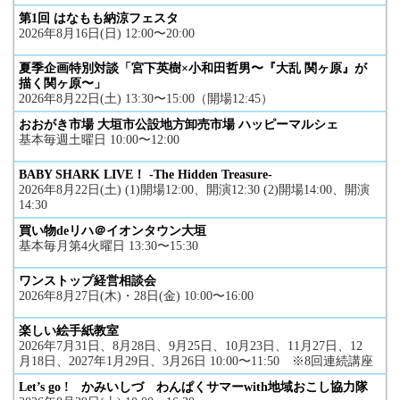
第1回 はなもも納涼フェスタ
2026年8月16日(日) 12:00〜20:00
夏季企画特別対談「宮下英樹×小和田哲男〜『大乱 関ヶ原』が
描く関ヶ原〜」
2026年8月22日(土) 13:30〜15:00（開場12:45）
おおがき市場 大垣市公設地方卸売市場 ハッピーマルシェ
基本毎週土曜日 10:00〜12:00
BABY SHARK LIVE！ -The Hidden Treasure-
2026年8月22日(土) (1)開場12:00、開演12:30 (2)開場14:00、開演
14:30
買い物deリハ＠イオンタウン大垣
基本毎月第4火曜日 13:30〜15:30
ワンストップ経営相談会
2026年8月27日(木)・28日(金) 10:00〜16:00
楽しい絵手紙教室
2026年7月31日、8月28日、9月25日、10月23日、11月27日、12
月18日、2027年1月29日、3月26日 10:00〜11:50 ※8回連続講座
Let’s go ! かみいしづ わんぱくサマーwith地域おこし協力隊