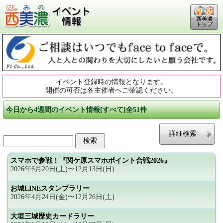
西美濃
トップ
イベント登録時の情報となります。
開催の可否は各主催者へご確認ください。
今日から4週間のイベント情報[すべて]全51件
詳細検索
スマホで参戦！『関ケ原スマホポイント合戦2026』
2026年6月20日(土)〜12月13日(日)
お城LINEスタンプラリー
2026年4月24日(金)〜12月26日(土)
大垣三城歴史カードラリー