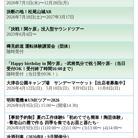
2026年7月1日(水)〜12月28日(月)
決断の地！松尾山城AR
2026年7月18日(土)〜2027年3月17日
「決戦！関ケ原」没入型サウンドツアー
2025年6月4日〜
樽見鉄道 運転体験講習会（団体）
随時受付
「Happy birthday in 関ケ原」−武将気分で祝う関ケ原−（当日
受付OK！受付終了時間16:00まで）
随時受付（当日受付OK！）
大津谷公園キャンプ場 サンデーマーケット【出店者募集中】
2026年4月12日(日)、5月10日(日)、8月9日(日)、11月8日(日)
明和電機★UMEツアー2026
2026年8月9日(日) 15:00〜 (開場14:30)
【事前予約制】夏の工作体験6「初めてでも簡単！陶芸体験」
−養老山の麓で作る 四季を奏でるお皿と器たち−
2026年8月9日(日) (1)10:00〜 (2)11:00〜 (3)13:00〜 (4)14:00〜
冷酒列車（2026年8・9月開催分）