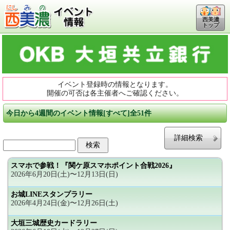
西美濃
トップ
イベント登録時の情報となります。
開催の可否は各主催者へご確認ください。
今日から4週間のイベント情報[すべて]全51件
詳細検索
スマホで参戦！『関ケ原スマホポイント合戦2026』
2026年6月20日(土)〜12月13日(日)
お城LINEスタンプラリー
2026年4月24日(金)〜12月26日(土)
大垣三城歴史カードラリー