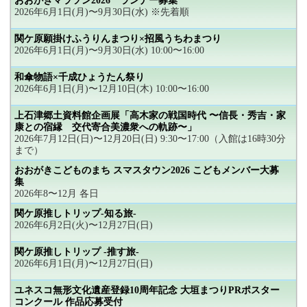
おおがきマラソン2026 ランナー募集
2026年6月1日(月)〜9月30日(水) ※先着順
関ケ原願掛けふうりんまつり×招風うちわまつり
2026年6月1日(月)〜9月30日(水) 10:00〜16:00
和傘物語×千成ひょうたん祭り
2026年6月1日(月)〜12月10日(木) 10:00〜16:00
上石津郷土資料館企画展「高木家の戦国時代 〜信長・秀吉・家
康との宿縁 交代寄合美濃衆への軌跡〜」
2026年7月12日(日)〜12月20日(日) 9:30〜17:00（入館は16時30分
まで）
おおがきこどものまち スマスタウン2026 こどもメンバー大募
集
2026年8〜12月 各日
関ケ原推しトリップ-知る旅-
2026年6月2日(火)〜12月27日(日)
関ケ原推しトリップ -推す旅-
2026年6月1日(月)〜12月27日(日)
ユネスコ無形文化遺産登録10周年記念 大垣まつりPRポスター
コンクール 作品応募受付