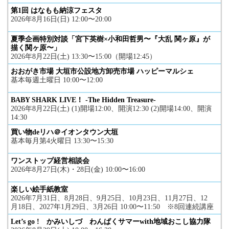
第1回 はなもも納涼フェスタ
2026年8月16日(日) 12:00〜20:00
夏季企画特別対談「宮下英樹×小和田哲男〜『大乱 関ヶ原』が
描く関ヶ原〜」
2026年8月22日(土) 13:30〜15:00（開場12:45）
おおがき市場 大垣市公設地方卸売市場 ハッピーマルシェ
基本毎週土曜日 10:00〜12:00
BABY SHARK LIVE！ -The Hidden Treasure-
2026年8月22日(土) (1)開場12:00、開演12:30 (2)開場14:00、開演
14:30
買い物deリハ＠イオンタウン大垣
基本毎月第4火曜日 13:30〜15:30
ワンストップ経営相談会
2026年8月27日(木)・28日(金) 10:00〜16:00
楽しい絵手紙教室
2026年7月31日、8月28日、9月25日、10月23日、11月27日、12
月18日、2027年1月29日、3月26日 10:00〜11:50 ※8回連続講座
Let’s go ! かみいしづ わんぱくサマーwith地域おこし協力隊