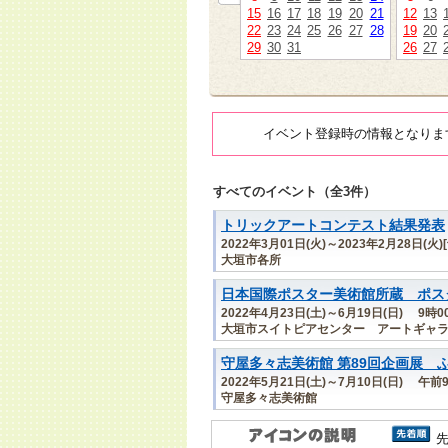
15
16
17
18
19
20
21
12
13
22
23
24
25
26
27
28
19
20
29
30
31
26
27
イベント登録時の情報となりま
すべてのイベント（全3件）
トリックアートコンテスト結果発表
2022年3月01日(火)～2023年2月28日(火)
大垣市各所
日本国際ポスター美術館所蔵 ポスター
2022年4月23日(土)～6月19日(日) 9時
大垣市スイトピアセンター アートギャ
守屋多々志美術館 第89回企画展 
2022年5月21日(土)～7月10日(日)
守屋多々志美術館