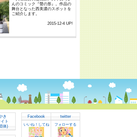
やき
Facebook
twitter
サイト
いいね！してね
フォローする
団体)