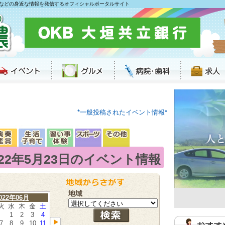
などの身近な情報を発信するオフィシャルポータルサイト
*一般投稿されたイベント情報*
022年5月23日のイベント情報
地域
022年06月
火
水
木
金
土
1
2
3
4
7
8
9
10
11