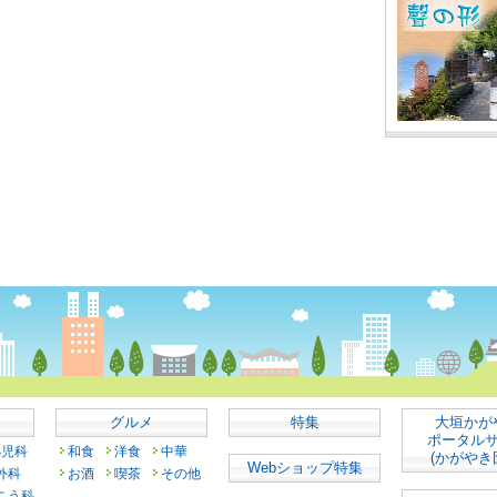
グルメ
特集
大垣かが
ポータル
小児科
和食
洋食
中華
(かがやき
Webショップ特集
外科
お酒
喫茶
その他
こう科