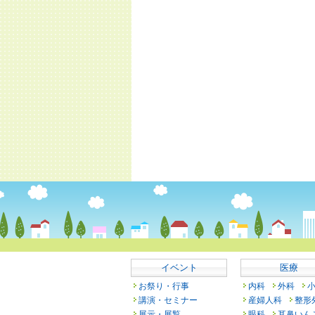
イベント
医療
お祭り・行事
内科
外科
講演・セミナー
産婦人科
整形
展示・展覧
眼科
耳鼻いん