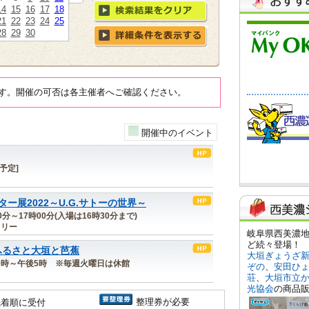
14
15
16
17
18
21
22
23
24
25
28
29
30
す。開催の可否は各主催者へご確認ください。
開催中のイベント
[予定]
展2022～U.G.サトーの世界～
00分～17時00分(入場は16時30分まで)
ラリー
ふるさと大垣と芭蕉
 午前9時～午後5時 ※毎週火曜日は休館
整理券が必要
先着順に受付