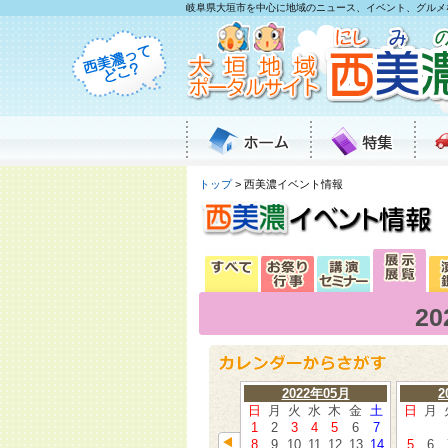
岐阜県大垣市を中心に地域のニュース、イベント、グルメ
トップ
> 西美濃イベント情報
2
2022年05月
2
日
月
火
水
木
金
土
日
月
1
2
3
4
5
6
7
8
9
10
11
12
13
14
5
6