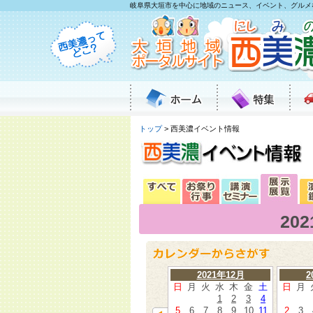
岐阜県大垣市を中心に地域のニュース、イベント、グルメ
トップ
> 西美濃イベント情報
20
2021年12月
2
日
月
火
水
木
金
土
日
月
1
2
3
4
5
6
7
8
9
10
11
2
3