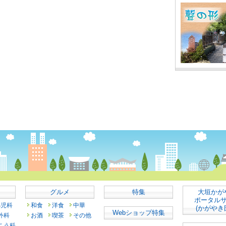
グルメ
特集
大垣かが
ポータル
小児科
和食
洋食
中華
(かがやき
Webショップ特集
外科
お酒
喫茶
その他
こう科