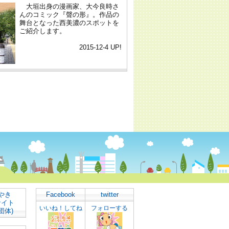
やき
Facebook
twitter
サイト
いいね！してね
フォローする
団体)