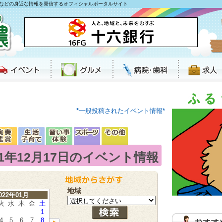
などの身近な情報を発信するオフィシャルポータルサイト
*一般投稿されたイベント情報*
21年12月17日のイベント情報
地域
022年01月
火
水
木
金
土
1
4
5
6
7
8