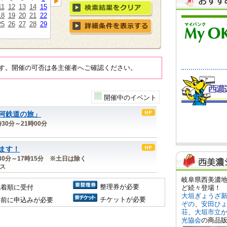
11
12
13
14
15
18
19
20
21
22
25
26
27
28
29
す。開催の可否は各主催者へご確認ください。
開催中のイベント
河鉄道の旅」
時30分～21時00分
ます！
8時30分～17時15分 ※土日は除く
ス
整理券が必要
先着順に受付
チケットが必要
事前に申込みが必要