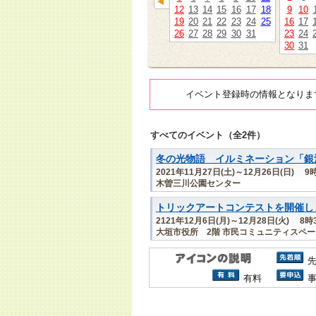
12
13
14
15
16
17
18
9
10
19
20
21
22
23
24
25
16
17
26
27
28
29
30
31
23
24
30
31
イベント登録時の情報となりま
すべてのイベント（全2件）
冬の光物語 イルミネーション「銀
2021年11月27日(土)～12月26日(日) 9
木曽三川公園センター
トリックアートコンテストを開催し
2121年12月6日(月)～12月28日(火) 
大垣市役所 2階 市民コミュニティスペー
有料