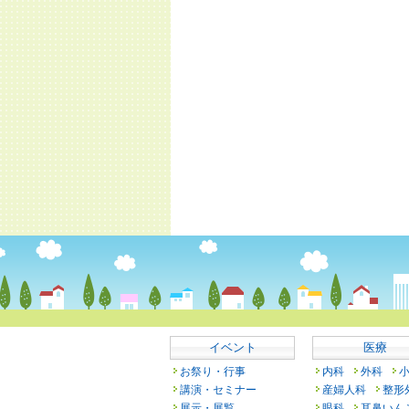
イベント
医療
お祭り・行事
内科
外科
講演・セミナー
産婦人科
整形
展示・展覧
眼科
耳鼻いん