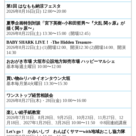
第1回 はなもも納涼フェスタ
2026年8月16日(日) 12:00〜20:00
夏季企画特別対談「宮下英樹×小和田哲男〜『大乱 関ヶ原』が
描く関ヶ原〜」
2026年8月22日(土) 13:30〜15:00（開場12:45）
BABY SHARK LIVE！ -The Hidden Treasure-
2026年8月22日(土) (1)開場12:00、開演12:30 (2)開場14:00、開演
14:30
おおがき市場 大垣市公設地方卸売市場 ハッピーマルシェ
基本毎週土曜日 10:00〜12:00
買い物deリハ＠イオンタウン大垣
基本毎月第4火曜日 13:30〜15:30
ワンストップ経営相談会
2026年8月27日(木)・28日(金) 10:00〜16:00
楽しい絵手紙教室
2026年7月31日、8月28日、9月25日、10月23日、11月27日、12
月18日、2027年1月29日、3月26日 10:00〜11:50 ※8回連続講座
Let’s go ! かみいしづ わんぱくサマーwith地域おこし協力隊