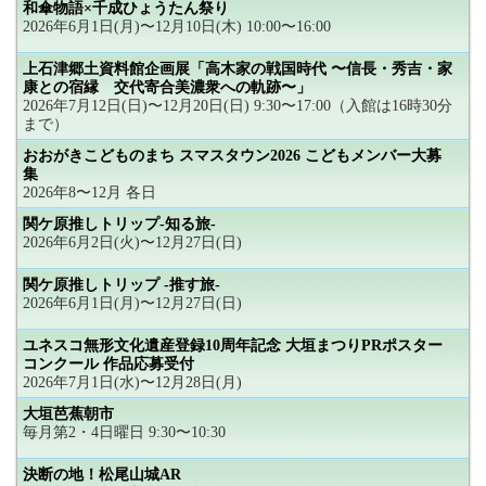
和傘物語×千成ひょうたん祭り
2026年6月1日(月)〜12月10日(木) 10:00〜16:00
上石津郷土資料館企画展「高木家の戦国時代 〜信長・秀吉・家
康との宿縁 交代寄合美濃衆への軌跡〜」
2026年7月12日(日)〜12月20日(日) 9:30〜17:00（入館は16時30分
まで）
おおがきこどものまち スマスタウン2026 こどもメンバー大募
集
2026年8〜12月 各日
関ケ原推しトリップ-知る旅-
2026年6月2日(火)〜12月27日(日)
関ケ原推しトリップ -推す旅-
2026年6月1日(月)〜12月27日(日)
ユネスコ無形文化遺産登録10周年記念 大垣まつりPRポスター
コンクール 作品応募受付
2026年7月1日(水)〜12月28日(月)
大垣芭蕉朝市
毎月第2・4日曜日 9:30〜10:30
決断の地！松尾山城AR