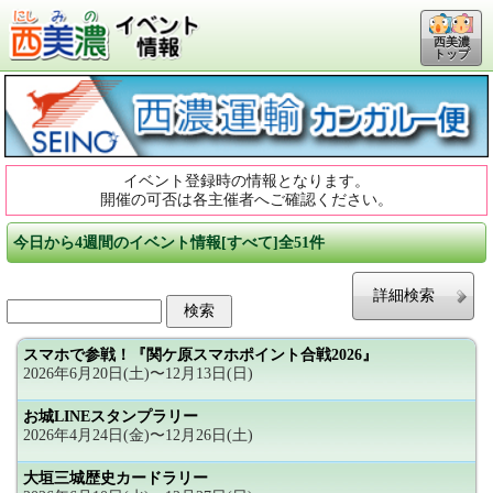
西美濃
トップ
イベント登録時の情報となります。
開催の可否は各主催者へご確認ください。
今日から4週間のイベント情報[すべて]全51件
詳細検索
スマホで参戦！『関ケ原スマホポイント合戦2026』
2026年6月20日(土)〜12月13日(日)
お城LINEスタンプラリー
2026年4月24日(金)〜12月26日(土)
大垣三城歴史カードラリー