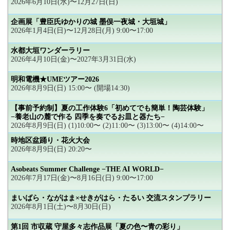
2026年6月10日(水)〜12月27日(日)
企画展「豊臣氏ゆかりの城 墨俣一夜城・大垣城」
2026年1月4日(日)〜12月28日(月) 9:00〜17:00
水都大垣ワンダーラリー
2026年4月10日(金)〜2027年3月31日(水)
明和電機★UMEツアー2026
2026年8月9日(日) 15:00〜 (開場14:30)
【事前予約制】夏の工作体験6「初めてでも簡単！陶芸体験」
−養老山の麓で作る 四季を奏でるお皿と器たち−
2026年8月9日(日) (1)10:00〜 (2)11:00〜 (3)13:00〜 (4)14:00〜
時地区盆踊り・花火大会
2026年8月9日(日) 20:20〜
Asobeats Summer Challenge −THE AI WORLD−
2026年7月17日(金)〜8月16日(日) 9:00〜17:00
まいばら・ながはま×せきがはら・たるい 交流スタンプラリー
2026年8月1日(土)〜8月30日(日)
第1回 市収蔵 守屋多々志作品展「夏の色〜青の彩り」