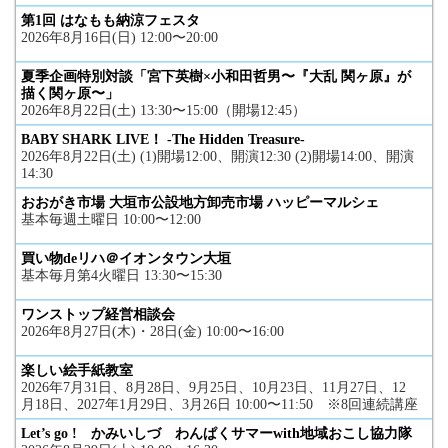
第1回 はなもも納涼フェスタ
2026年8月16日(日) 12:00〜20:00
夏季企画特別対談「宮下英樹×小和田哲男〜『大乱 関ヶ原』が
描く関ヶ原〜」
2026年8月22日(土) 13:30〜15:00（開場12:45）
BABY SHARK LIVE！ -The Hidden Treasure-
2026年8月22日(土) (1)開場12:00、開演12:30 (2)開場14:00、開演
14:30
おおがき市場 大垣市公設地方卸売市場 ハッピーマルシェ
基本毎週土曜日 10:00〜12:00
買い物deリハ＠イオンタウン大垣
基本毎月第4火曜日 13:30〜15:30
ワンストップ経営相談会
2026年8月27日(木)・28日(金) 10:00〜16:00
楽しい絵手紙教室
2026年7月31日、8月28日、9月25日、10月23日、11月27日、12
月18日、2027年1月29日、3月26日 10:00〜11:50 ※8回連続講座
Let’s go ! かみいしづ わんぱくサマーwith地域おこし協力隊