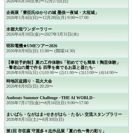
2026年6月10日(水)〜12月27日(日)
企画展「豊臣氏ゆかりの城 墨俣一夜城・大垣城」
2026年1月4日(日)〜12月28日(月) 9:00〜17:00
水都大垣ワンダーラリー
2026年4月10日(金)〜2027年3月31日(水)
明和電機★UMEツアー2026
2026年8月9日(日) 15:00〜 (開場14:30)
【事前予約制】夏の工作体験6「初めてでも簡単！陶芸体験」
−養老山の麓で作る 四季を奏でるお皿と器たち−
2026年8月9日(日) (1)10:00〜 (2)11:00〜 (3)13:00〜 (4)14:00〜
時地区盆踊り・花火大会
2026年8月9日(日) 20:20〜
Asobeats Summer Challenge −THE AI WORLD−
2026年7月17日(金)〜8月16日(日) 9:00〜17:00
まいばら・ながはま×せきがはら・たるい 交流スタンプラリー
2026年8月1日(土)〜8月30日(日)
第1回 市収蔵 守屋多々志作品展「夏の色〜青の彩り」