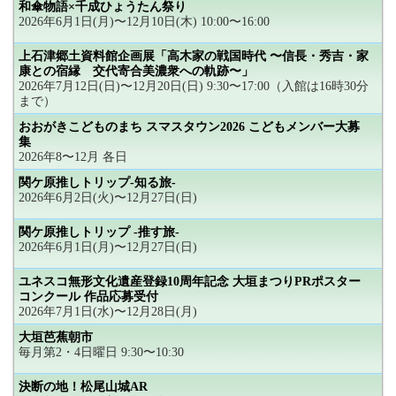
和傘物語×千成ひょうたん祭り
2026年6月1日(月)〜12月10日(木) 10:00〜16:00
上石津郷土資料館企画展「高木家の戦国時代 〜信長・秀吉・家
康との宿縁 交代寄合美濃衆への軌跡〜」
2026年7月12日(日)〜12月20日(日) 9:30〜17:00（入館は16時30分
まで）
おおがきこどものまち スマスタウン2026 こどもメンバー大募
集
2026年8〜12月 各日
関ケ原推しトリップ-知る旅-
2026年6月2日(火)〜12月27日(日)
関ケ原推しトリップ -推す旅-
2026年6月1日(月)〜12月27日(日)
ユネスコ無形文化遺産登録10周年記念 大垣まつりPRポスター
コンクール 作品応募受付
2026年7月1日(水)〜12月28日(月)
大垣芭蕉朝市
毎月第2・4日曜日 9:30〜10:30
決断の地！松尾山城AR