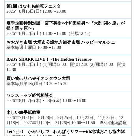
第1回 はなもも納涼フェスタ
2026年8月16日(日) 12:00〜20:00
夏季企画特別対談「宮下英樹×小和田哲男〜『大乱 関ヶ原』が
描く関ヶ原〜」
2026年8月22日(土) 13:30〜15:00（開場12:45）
おおがき市場 大垣市公設地方卸売市場 ハッピーマルシェ
基本毎週土曜日 10:00〜12:00
BABY SHARK LIVE！ -The Hidden Treasure-
2026年8月22日(土) (1)開場12:00、開演12:30 (2)開場14:00、開演
14:30
買い物deリハ＠イオンタウン大垣
基本毎月第4火曜日 13:30〜15:30
ワンストップ経営相談会
2026年8月27日(木)・28日(金) 10:00〜16:00
楽しい絵手紙教室
2026年7月31日、8月28日、9月25日、10月23日、11月27日、12
月18日、2027年1月29日、3月26日 10:00〜11:50 ※8回連続講座
Let’s go ! かみいしづ わんぱくサマーwith地域おこし協力隊