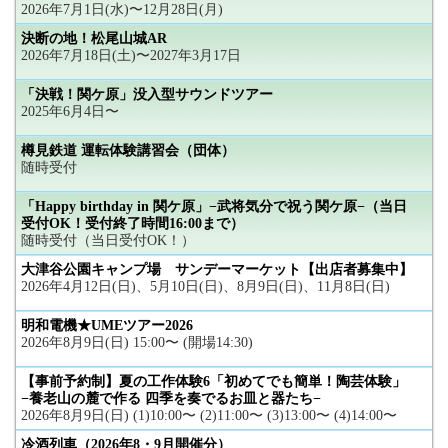
2026年7月1日(水)〜12月28日(月)
決断の地！松尾山城AR
2026年7月18日(土)〜2027年3月17日
「決戦！関ケ原」没入型サウンドツアー
2025年6月4日〜
樽見鉄道 運転体験講習会（団体）
随時受付
「Happy birthday in 関ケ原」−武将気分で祝う関ケ原−（当日
受付OK！受付終了時間16:00まで）
随時受付（当日受付OK！）
大津谷公園キャンプ場 サンデーマーケット【出店者募集中】
2026年4月12日(日)、5月10日(日)、8月9日(日)、11月8日(日)
明和電機★UMEツアー2026
2026年8月9日(日) 15:00〜 (開場14:30)
【事前予約制】夏の工作体験6「初めてでも簡単！陶芸体験」
−養老山の麓で作る 四季を奏でるお皿と器たち−
2026年8月9日(日) (1)10:00〜 (2)11:00〜 (3)13:00〜 (4)14:00〜
冷酒列車（2026年8・9月開催分）