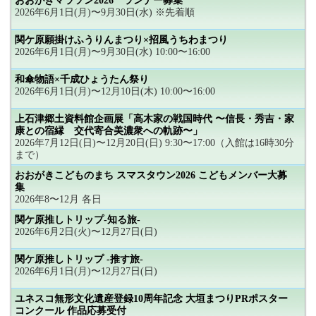
おおがきマラソン2026 ランナー募集
2026年6月1日(月)〜9月30日(水) ※先着順
関ケ原願掛けふうりんまつり×招風うちわまつり
2026年6月1日(月)〜9月30日(水) 10:00〜16:00
和傘物語×千成ひょうたん祭り
2026年6月1日(月)〜12月10日(木) 10:00〜16:00
上石津郷土資料館企画展「高木家の戦国時代 〜信長・秀吉・家
康との宿縁 交代寄合美濃衆への軌跡〜」
2026年7月12日(日)〜12月20日(日) 9:30〜17:00（入館は16時30分
まで）
おおがきこどものまち スマスタウン2026 こどもメンバー大募
集
2026年8〜12月 各日
関ケ原推しトリップ-知る旅-
2026年6月2日(火)〜12月27日(日)
関ケ原推しトリップ -推す旅-
2026年6月1日(月)〜12月27日(日)
ユネスコ無形文化遺産登録10周年記念 大垣まつりPRポスター
コンクール 作品応募受付