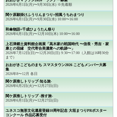
おおがきマラソン2026 ランナー募集
2026年6月1日(月)〜9月30日(水) ※先着順
関ケ原願掛けふうりんまつり×招風うちわまつり
2026年6月1日(月)〜9月30日(水) 10:00〜16:00
和傘物語×千成ひょうたん祭り
2026年6月1日(月)〜12月10日(木) 10:00〜16:00
上石津郷土資料館企画展「高木家の戦国時代 〜信長・秀吉・家
康との宿縁 交代寄合美濃衆への軌跡〜」
2026年7月12日(日)〜12月20日(日) 9:30〜17:00（入館は16時30分
まで）
おおがきこどものまち スマスタウン2026 こどもメンバー大募
集
2026年8〜12月 各日
関ケ原推しトリップ-知る旅-
2026年6月2日(火)〜12月27日(日)
関ケ原推しトリップ -推す旅-
2026年6月1日(月)〜12月27日(日)
ユネスコ無形文化遺産登録10周年記念 大垣まつりPRポスター
コンクール 作品応募受付