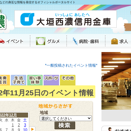
などの身近な情報を発信するオフィシャルポータルサイト
*一般投稿されたイベント情報*
22年11月25日のイベント情報
地域
022年12月
火
水
木
金
土
1
2
3
6
7
8
9
10