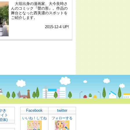
やき
Facebook
twitter
サイト
いいね！してね
フォローする
団体)