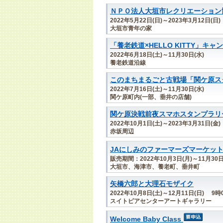
ＮＰＯ法人大垣市レクリエーション
2022年5月22日(日)～2023年3月12日(日)
大垣市青年の家
「養老鉄道×HELLO KITTY」キャ
2022年6月18日(土)～11月30日(水)
養老鉄道沿線
このまちまるごと古戦場「関ケ原ス
2022年7月16日(土)～11月30日(水)
関ケ原町内(一部、垂井の店舗)
関ケ原決戦前夜スマホスタンプラリ
2022年10月1日(土)～2023年3月31日(金)
赤坂周辺
JAにしみのファーマーズマーケット
販売期間：2022年10月3日(月)～11月30日
大垣市、海津市、養老町、垂井町
矢橋六郎と大理石モザイク
2022年10月8日(土)～12月11日(日) 
スイトピアセンターアートギャラリー
Welcome Baby Class