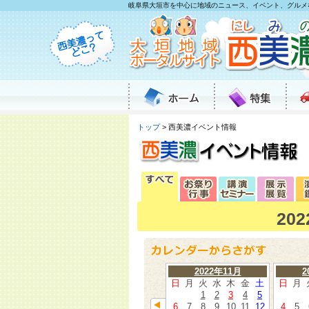
岐阜県大垣市を中心に地域のニュース、イベント、グルメ
トップ
> 西美濃イベント情報
20
2022年11月
2
日
月
火
水
木
金
土
日
月
1
2
3
4
5
6
7
8
9
10
11
12
4
5