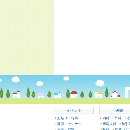
イベント
医療
お祭り・行事
内科
外科
講演・セミナー
産婦人科
整形
展示・展覧
眼科
耳鼻いん