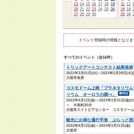
13
14
15
16
17
18
19
11
12
20
21
22
23
24
25
26
18
19
27
28
29
30
25
26
イベント登録時の情報となりま
すべてのイベント（全16件）
トリックアートコンテスト結果発表
2022年3月01日(火)～2023年2月28日(火)
大垣市各所
コスモドーム上映「プラネタリウム
リウム オーロラの調べ」
2022年4月1日(金)～2023年3月31日(
～ ※各約30分
大垣市スイトピアセンター コスモドー
観光にお得な通行手形 ぷらっと西
2022年4月1日(金)～2023年3月31日(金)
大垣市