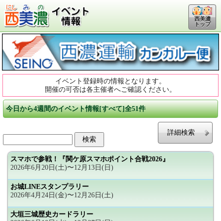
西美濃
トップ
イベント登録時の情報となります。
開催の可否は各主催者へご確認ください。
今日から4週間のイベント情報[すべて]全51件
詳細検索
スマホで参戦！『関ケ原スマホポイント合戦2026』
2026年6月20日(土)〜12月13日(日)
お城LINEスタンプラリー
2026年4月24日(金)〜12月26日(土)
大垣三城歴史カードラリー