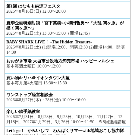
第1回 はなもも納涼フェスタ
2026年8月16日(日) 12:00〜20:00
夏季企画特別対談「宮下英樹×小和田哲男〜『大乱 関ヶ原』が
描く関ヶ原〜」
2026年8月22日(土) 13:30〜15:00（開場12:45）
BABY SHARK LIVE！ -The Hidden Treasure-
2026年8月22日(土) (1)開場12:00、開演12:30 (2)開場14:00、開演
14:30
おおがき市場 大垣市公設地方卸売市場 ハッピーマルシェ
基本毎週土曜日 10:00〜12:00
買い物deリハ＠イオンタウン大垣
基本毎月第4火曜日 13:30〜15:30
ワンストップ経営相談会
2026年8月27日(木)・28日(金) 10:00〜16:00
楽しい絵手紙教室
2026年7月31日、8月28日、9月25日、10月23日、11月27日、12
月18日、2027年1月29日、3月26日 10:00〜11:50 ※8回連続講座
Let’s go ! かみいしづ わんぱくサマーwith地域おこし協力隊