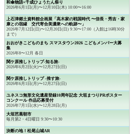
和傘物語×千成ひょうたん祭り
2026年6月1日(月)〜12月10日(木) 10:00〜16:00
上石津郷土資料館企画展「高木家の戦国時代 〜信長・秀吉・家
康との宿縁 交代寄合美濃衆への軌跡〜」
2026年7月12日(日)〜12月20日(日) 9:30〜17:00（入館は16時30分
まで）
おおがきこどものまち スマスタウン2026 こどもメンバー大募
集
2026年8〜12月 各日
関ケ原推しトリップ-知る旅-
2026年6月2日(火)〜12月27日(日)
関ケ原推しトリップ -推す旅-
2026年6月1日(月)〜12月27日(日)
ユネスコ無形文化遺産登録10周年記念 大垣まつりPRポスター
コンクール 作品応募受付
2026年7月1日(水)〜12月28日(月)
大垣芭蕉朝市
毎月第2・4日曜日 9:30〜10:30
決断の地！松尾山城AR