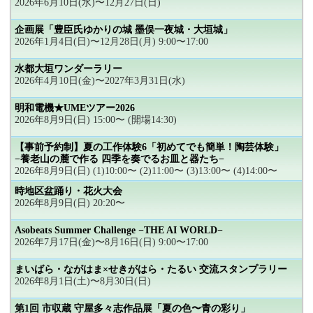
2026年6月10日(水)〜12月27日(日)
企画展「豊臣氏ゆかりの城 墨俣一夜城・大垣城」
2026年1月4日(日)〜12月28日(月) 9:00〜17:00
水都大垣ワンダーラリー
2026年4月10日(金)〜2027年3月31日(水)
明和電機★UMEツアー2026
2026年8月9日(日) 15:00〜 (開場14:30)
【事前予約制】夏の工作体験6「初めてでも簡単！陶芸体験」
−養老山の麓で作る 四季を奏でるお皿と器たち−
2026年8月9日(日) (1)10:00〜 (2)11:00〜 (3)13:00〜 (4)14:00〜
時地区盆踊り・花火大会
2026年8月9日(日) 20:20〜
Asobeats Summer Challenge −THE AI WORLD−
2026年7月17日(金)〜8月16日(日) 9:00〜17:00
まいばら・ながはま×せきがはら・たるい 交流スタンプラリー
2026年8月1日(土)〜8月30日(日)
第1回 市収蔵 守屋多々志作品展「夏の色〜青の彩り」