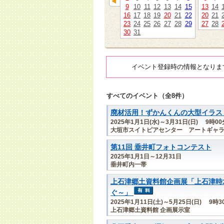
9
10
11
12
13
14
15
13
14
16
17
18
19
20
21
22
20
21
23
24
25
26
27
28
29
27
28
30
31
イベント登録時の情報となりま
すべてのイベント（全8件）
廃材活用！ずかんくんの大型イラス
2025年1月1日(水)～3月31日(日) 9時0
大垣市スイトピアセンター アートギャラ
第11回 垂井町フォトコンテスト
2025年1月1日～12月31日
垂井町内一帯
上石津郷土資料館企画展「上石津時
ぐ～」
2025年1月11日(土)～5月25日(日) 9時
上石津郷土資料館 企画展示室