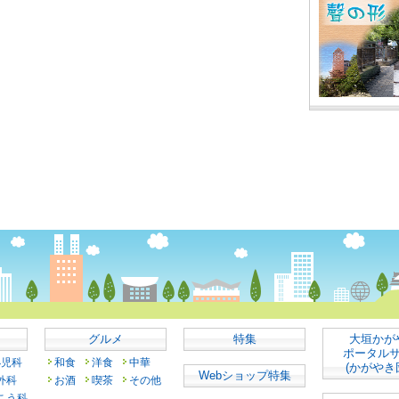
グルメ
特集
大垣かが
ポータル
小児科
和食
洋食
中華
(かがやき
Webショップ特集
外科
お酒
喫茶
その他
こう科