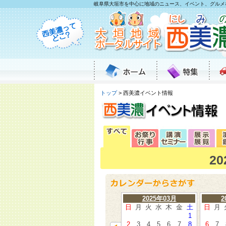
岐阜県大垣市を中心に地域のニュース、イベント、グルメ
トップ
> 西美濃イベント情報
2
2025年03月
2
日
月
火
水
木
金
土
日
月
1
2
3
4
5
6
7
8
6
7