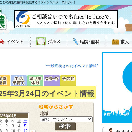
などの身近な情報を発信するオフィシャルポータルサイト
*一般投稿されたイベント情報*
025年3月24日のイベント情報
地域
025年04月
火
水
木
金
土
1
2
3
4
5
8
9
10
11
12