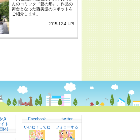
やき
Facebook
twitter
サイト
いいね！してね
フォローする
団体)