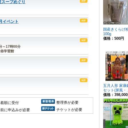
出世スープめぐり
月イベント
0分～17時00分
民俗学習館
整理券が必要
先着順に受付
チケットが必要
事前に申込みが必要