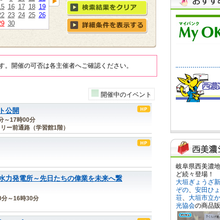
15
16
17
18
19
22
23
24
25
26
29
30
す。開催の可否は各主催者へご確認ください。
開催中のイベント
ト公開
0分～17時00分
リー前通路（学習館1階）
水力発電所～先日たちの偉業を未来へ繋
30分～16時30分