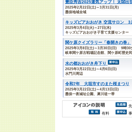
豊臣秀吉2025運気アップ！ 太閤
2025年2月22日(土)～3月31日(月)
墨俣地域全域
キッズピアおおがき 交流サロン 3
2025年3月4日(火)～27日(木)
キッズピアおおがき子育て支援センター
関ケ原クイズラリー「春開きの巻」
2025年3月8日(土)～3月30日(日) 9時3
岐阜関ケ原古戦場記念館、関ケ原町歴史
水の都おおがき舟下り
2025年3月22日(土)～4月6日(日)
水門川周辺
令和7年 大垣市すのまた桜まつり
2025年3月22日(土)～4月13日(日)
墨俣一夜城址公園、犀川堤一帯
有料