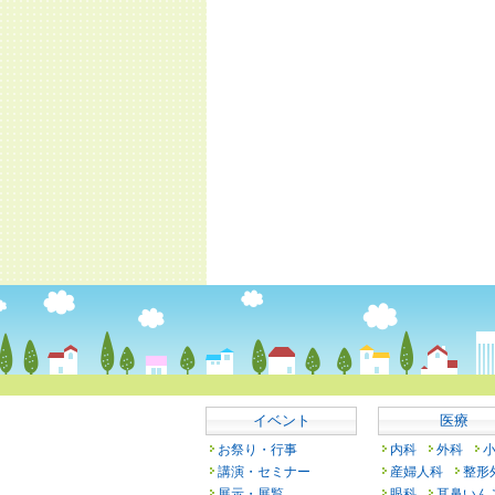
イベント
医療
お祭り・行事
内科
外科
講演・セミナー
産婦人科
整形
展示・展覧
眼科
耳鼻いん