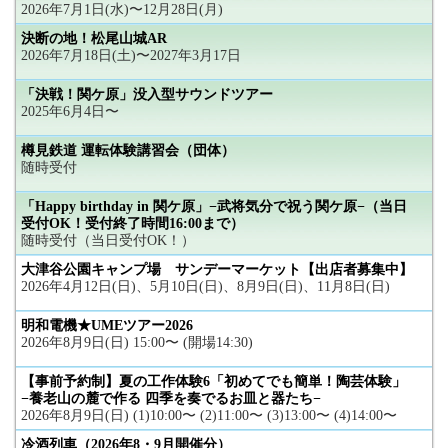
2026年7月1日(水)〜12月28日(月)
決断の地！松尾山城AR
2026年7月18日(土)〜2027年3月17日
「決戦！関ケ原」没入型サウンドツアー
2025年6月4日〜
樽見鉄道 運転体験講習会（団体）
随時受付
「Happy birthday in 関ケ原」−武将気分で祝う関ケ原−（当日
受付OK！受付終了時間16:00まで）
随時受付（当日受付OK！）
大津谷公園キャンプ場 サンデーマーケット【出店者募集中】
2026年4月12日(日)、5月10日(日)、8月9日(日)、11月8日(日)
明和電機★UMEツアー2026
2026年8月9日(日) 15:00〜 (開場14:30)
【事前予約制】夏の工作体験6「初めてでも簡単！陶芸体験」
−養老山の麓で作る 四季を奏でるお皿と器たち−
2026年8月9日(日) (1)10:00〜 (2)11:00〜 (3)13:00〜 (4)14:00〜
冷酒列車（2026年8・9月開催分）