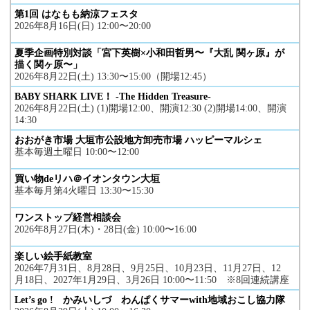
第1回 はなもも納涼フェスタ
2026年8月16日(日) 12:00〜20:00
夏季企画特別対談「宮下英樹×小和田哲男〜『大乱 関ヶ原』が
描く関ヶ原〜」
2026年8月22日(土) 13:30〜15:00（開場12:45）
BABY SHARK LIVE！ -The Hidden Treasure-
2026年8月22日(土) (1)開場12:00、開演12:30 (2)開場14:00、開演
14:30
おおがき市場 大垣市公設地方卸売市場 ハッピーマルシェ
基本毎週土曜日 10:00〜12:00
買い物deリハ＠イオンタウン大垣
基本毎月第4火曜日 13:30〜15:30
ワンストップ経営相談会
2026年8月27日(木)・28日(金) 10:00〜16:00
楽しい絵手紙教室
2026年7月31日、8月28日、9月25日、10月23日、11月27日、12
月18日、2027年1月29日、3月26日 10:00〜11:50 ※8回連続講座
Let’s go ! かみいしづ わんぱくサマーwith地域おこし協力隊