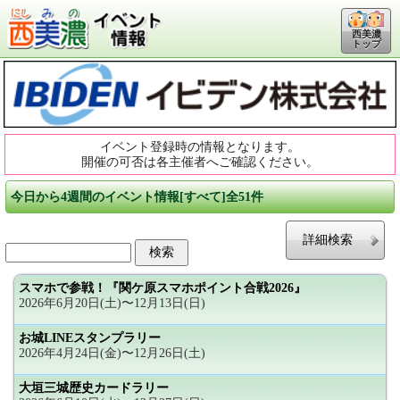
西美濃
トップ
イベント登録時の情報となります。
開催の可否は各主催者へご確認ください。
今日から4週間のイベント情報[すべて]全51件
詳細検索
スマホで参戦！『関ケ原スマホポイント合戦2026』
2026年6月20日(土)〜12月13日(日)
お城LINEスタンプラリー
2026年4月24日(金)〜12月26日(土)
大垣三城歴史カードラリー