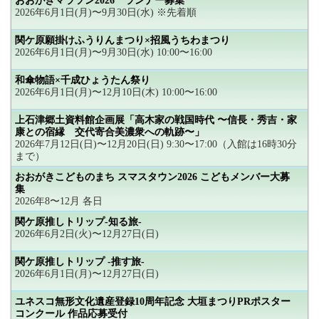
おおがきマラソン2026 ランナー募集
2026年6月1日(月)〜9月30日(水) ※先着順
関ケ原願掛けふうりんまつり×招風うちわまつり
2026年6月1日(月)〜9月30日(水) 10:00〜16:00
和傘物語×千成ひょうたん祭り
2026年6月1日(月)〜12月10日(木) 10:00〜16:00
上石津郷土資料館企画展「高木家の戦国時代 〜信長・秀吉・家
康との宿縁 交代寄合美濃衆への軌跡〜」
2026年7月12日(日)〜12月20日(日) 9:30〜17:00（入館は16時30分
まで）
おおがきこどものまち スマスタウン2026 こどもメンバー大募
集
2026年8〜12月 各日
関ケ原推しトリップ-知る旅-
2026年6月2日(火)〜12月27日(日)
関ケ原推しトリップ -推す旅-
2026年6月1日(月)〜12月27日(日)
ユネスコ無形文化遺産登録10周年記念 大垣まつりPRポスター
コンクール 作品応募受付