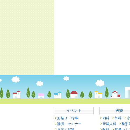
イベント
医療
お祭り・行事
内科
外科
講演・セミナー
産婦人科
整形
展示・展覧
眼科
耳鼻いん