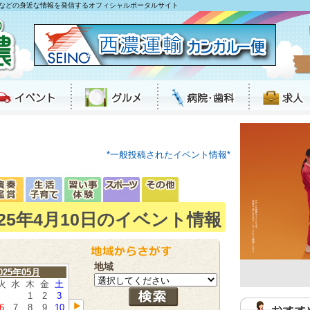
などの身近な情報を発信するオフィシャルポータルサイト
*一般投稿されたイベント情報*
025年4月10日のイベント情報
地域
025年05月
火
水
木
金
土
1
2
3
6
7
8
9
10