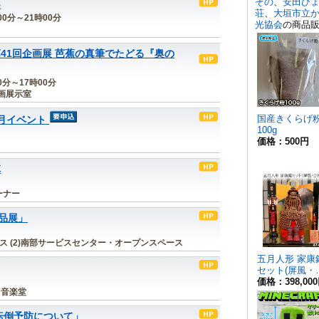
5
00分～21時00分
41回企画展 芭蕉の真筆でたどる『奥の
00分～17時00分
画展示室
月イベント
陣
ーナー
品展」
ス (2)南部サービスセンター・オープンスペース
、音楽堂
転倒予防について」