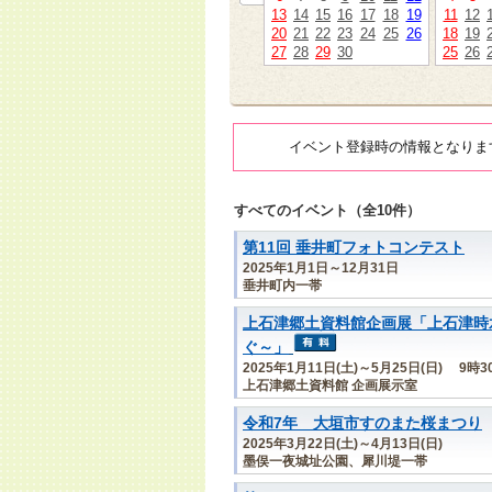
13
14
15
16
17
18
19
11
12
20
21
22
23
24
25
26
18
19
27
28
29
30
25
26
イベント登録時の情報となりま
すべてのイベント（全10件）
第11回 垂井町フォトコンテスト
2025年1月1日～12月31日
垂井町内一帯
上石津郷土資料館企画展「上石津時
ぐ～」
2025年1月11日(土)～5月25日(日) 9時
上石津郷土資料館 企画展示室
令和7年 大垣市すのまた桜まつり
2025年3月22日(土)～4月13日(日)
墨俣一夜城址公園、犀川堤一帯