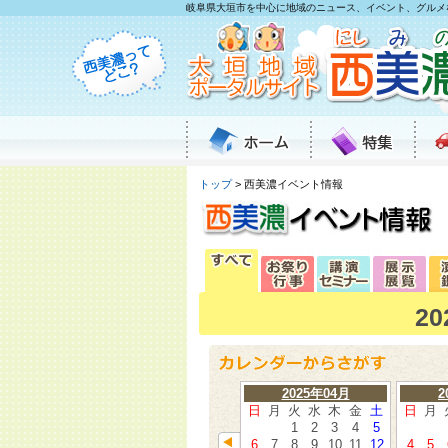
岐阜県大垣市を中心に地域のニュース、イベント、グルメ
トップ
> 西美濃イベント情報
2
2025年04月
2
日
月
火
水
木
金
土
日
月
1
2
3
4
5
6
7
8
9
10
11
12
4
5