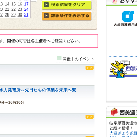
13
14
15
16
17
20
21
22
23
24
27
28
29
30
31
す。開催の可否は各主催者へご確認ください。
開催中のイベント
水力発電所～先日たちの偉業を未来へ繋
30分～16時30分