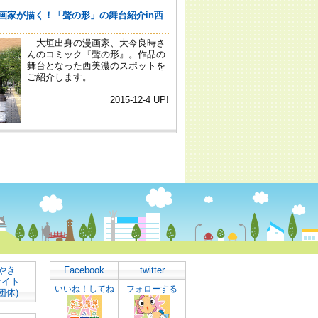
やき
Facebook
twitter
サイト
いいね！してね
フォローする
団体)