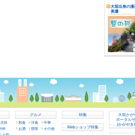
グルメ
特集
大垣かが
ポータル
小児科
和食
洋食
中華
(かがやき
Webショップ特集
外科
お酒
喫茶
その他
こう科