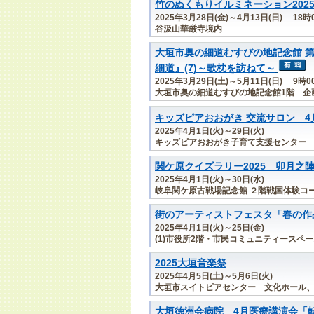
竹のぬくもりイルミネーション202
2025年3月28日(金)～4月13日(日) 18時
谷汲山華厳寺境内
大垣市奥の細道むすびの地記念館 第
細道』(7)～歌枕を訪ねて～
2025年3月29日(土)～5月11日(日) 9時
大垣市奥の細道むすびの地記念館1階 企
キッズピアおおがき 交流サロン 4
2025年4月1日(火)～29日(火)
キッズピアおおがき子育て支援センター
関ケ原クイズラリー2025 卯月之
2025年4月1日(火)～30日(水)
岐阜関ケ原古戦場記念館 ２階戦国体験コ
街のアーティストフェスタ「春の作
2025年4月1日(火)～25日(金)
(1)市役所2階・市民コミュニティースペー
2025大垣音楽祭
2025年4月5日(土)～5月6日(火)
大垣市スイトピアセンター 文化ホール
大垣徳洲会病院 4月医療講演会「