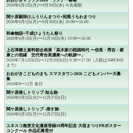
おおがきマラソン2026 ランナー募集
2026年6月1日(月)〜9月30日(水) ※先着順
関ケ原願掛けふうりんまつり×招風うちわまつり
2026年6月1日(月)〜9月30日(水) 10:00〜16:00
和傘物語×千成ひょうたん祭り
2026年6月1日(月)〜12月10日(木) 10:00〜16:00
上石津郷土資料館企画展「高木家の戦国時代 〜信長・秀吉・家
康との宿縁 交代寄合美濃衆への軌跡〜」
2026年7月12日(日)〜12月20日(日) 9:30〜17:00（入館は16時30分
まで）
おおがきこどものまち スマスタウン2026 こどもメンバー大募
集
2026年8〜12月 各日
関ケ原推しトリップ-知る旅-
2026年6月2日(火)〜12月27日(日)
関ケ原推しトリップ -推す旅-
2026年6月1日(月)〜12月27日(日)
ユネスコ無形文化遺産登録10周年記念 大垣まつりPRポスター
コンクール 作品応募受付