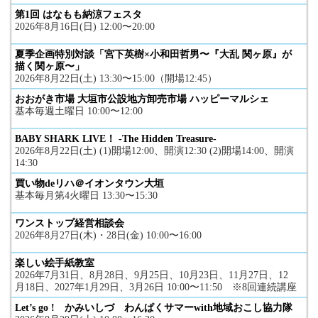
第1回 はなもも納涼フェスタ
2026年8月16日(日) 12:00〜20:00
夏季企画特別対談「宮下英樹×小和田哲男〜『大乱 関ヶ原』が
描く関ヶ原〜」
2026年8月22日(土) 13:30〜15:00（開場12:45）
おおがき市場 大垣市公設地方卸売市場 ハッピーマルシェ
基本毎週土曜日 10:00〜12:00
BABY SHARK LIVE！ -The Hidden Treasure-
2026年8月22日(土) (1)開場12:00、開演12:30 (2)開場14:00、開演
14:30
買い物deリハ＠イオンタウン大垣
基本毎月第4火曜日 13:30〜15:30
ワンストップ経営相談会
2026年8月27日(木)・28日(金) 10:00〜16:00
楽しい絵手紙教室
2026年7月31日、8月28日、9月25日、10月23日、11月27日、12
月18日、2027年1月29日、3月26日 10:00〜11:50 ※8回連続講座
Let’s go ! かみいしづ わんぱくサマーwith地域おこし協力隊