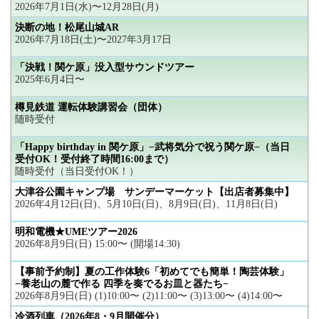
2026年7月1日(水)〜12月28日(月)
決断の地！松尾山城AR
2026年7月18日(土)〜2027年3月17日
「決戦！関ケ原」没入型サウンドツアー
2025年6月4日〜
樽見鉄道 運転体験講習会（団体）
随時受付
「Happy birthday in 関ケ原」−武将気分で祝う関ケ原−（当日
受付OK！受付終了時間16:00まで）
随時受付（当日受付OK！）
大津谷公園キャンプ場 サンデーマーケット【出店者募集中】
2026年4月12日(日)、5月10日(日)、8月9日(日)、11月8日(日)
明和電機★UMEツアー2026
2026年8月9日(日) 15:00〜 (開場14:30)
【事前予約制】夏の工作体験6「初めてでも簡単！陶芸体験」
−養老山の麓で作る 四季を奏でるお皿と器たち−
2026年8月9日(日) (1)10:00〜 (2)11:00〜 (3)13:00〜 (4)14:00〜
冷酒列車（2026年8・9月開催分）