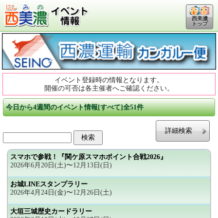
西美濃
トップ
イベント登録時の情報となります。
開催の可否は各主催者へご確認ください。
今日から4週間のイベント情報[すべて]全51件
詳細検索
スマホで参戦！『関ケ原スマホポイント合戦2026』
2026年6月20日(土)〜12月13日(日)
お城LINEスタンプラリー
2026年4月24日(金)〜12月26日(土)
大垣三城歴史カードラリー