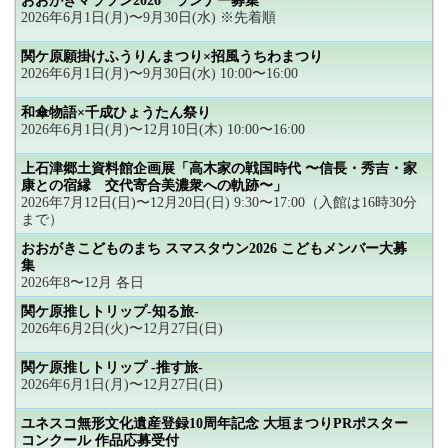
おおがきマラソン2026 ランナー募集
2026年6月1日(月)〜9月30日(水) ※先着順
関ケ原願掛けふうりんまつり×招風うちわまつり
2026年6月1日(月)〜9月30日(水) 10:00〜16:00
和傘物語×千成ひょうたん祭り
2026年6月1日(月)〜12月10日(木) 10:00〜16:00
上石津郷土資料館企画展「高木家の戦国時代 〜信長・秀吉・家
康との宿縁 交代寄合美濃衆への軌跡〜」
2026年7月12日(日)〜12月20日(日) 9:30〜17:00（入館は16時30分
まで）
おおがきこどものまち スマスタウン2026 こどもメンバー大募
集
2026年8〜12月 各日
関ケ原推しトリップ-知る旅-
2026年6月2日(火)〜12月27日(日)
関ケ原推しトリップ -推す旅-
2026年6月1日(月)〜12月27日(日)
ユネスコ無形文化遺産登録10周年記念 大垣まつりPRポスター
コンクール 作品応募受付