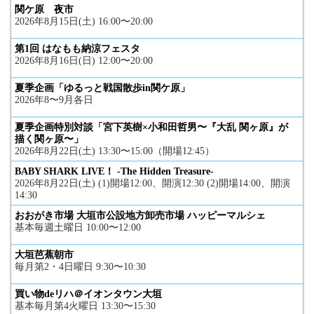
関ケ原 夜市
2026年8月15日(土) 16:00〜20:00
第1回 はなもも納涼フェスタ
2026年8月16日(日) 12:00〜20:00
夏季企画「ゆるっと戦国散歩in関ケ原」
2026年8〜9月各日
夏季企画特別対談「宮下英樹×小和田哲男〜『大乱 関ヶ原』が
描く関ヶ原〜」
2026年8月22日(土) 13:30〜15:00（開場12:45）
BABY SHARK LIVE！ -The Hidden Treasure-
2026年8月22日(土) (1)開場12:00、開演12:30 (2)開場14:00、開演
14:30
おおがき市場 大垣市公設地方卸売市場 ハッピーマルシェ
基本毎週土曜日 10:00〜12:00
大垣芭蕉朝市
毎月第2・4日曜日 9:30〜10:30
買い物deリハ＠イオンタウン大垣
基本毎月第4火曜日 13:30〜15:30