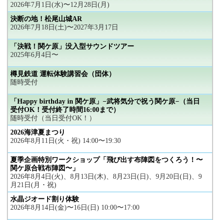
2026年7月1日(水)〜12月28日(月)
決断の地！松尾山城AR
2026年7月18日(土)〜2027年3月17日
「決戦！関ケ原」没入型サウンドツアー
2025年6月4日〜
樽見鉄道 運転体験講習会（団体）
随時受付
「Happy birthday in 関ケ原」−武将気分で祝う関ケ原−（当日
受付OK！受付終了時間16:00まで）
随時受付（当日受付OK！）
2026海津夏まつり
2026年8月11日(火・祝) 14:00〜19:30
夏季企画特別ワークショップ「飛び出す布陣図をつくろう！〜
関ケ原合戦布陣図〜」
2026年8月4日(火)、8月13日(木)、8月23日(日)、9月20日(日)、9
月21日(月・祝)
水晶ジオード割り体験
2026年8月14日(金)〜16日(日) 10:00〜17:00