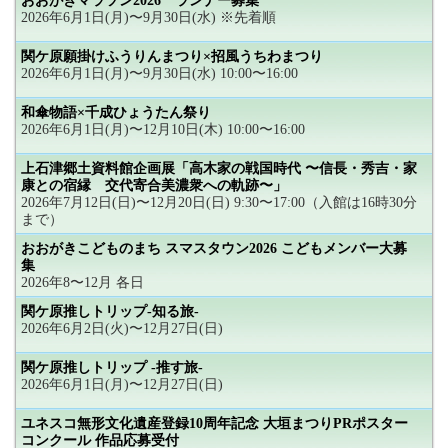
おおがきマラソン2026 ランナー募集
2026年6月1日(月)〜9月30日(水) ※先着順
関ケ原願掛けふうりんまつり×招風うちわまつり
2026年6月1日(月)〜9月30日(水) 10:00〜16:00
和傘物語×千成ひょうたん祭り
2026年6月1日(月)〜12月10日(木) 10:00〜16:00
上石津郷土資料館企画展「高木家の戦国時代 〜信長・秀吉・家
康との宿縁 交代寄合美濃衆への軌跡〜」
2026年7月12日(日)〜12月20日(日) 9:30〜17:00（入館は16時30分
まで）
おおがきこどものまち スマスタウン2026 こどもメンバー大募
集
2026年8〜12月 各日
関ケ原推しトリップ-知る旅-
2026年6月2日(火)〜12月27日(日)
関ケ原推しトリップ -推す旅-
2026年6月1日(月)〜12月27日(日)
ユネスコ無形文化遺産登録10周年記念 大垣まつりPRポスター
コンクール 作品応募受付