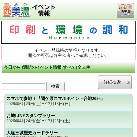
西美濃
トップ
イベント登録時の情報となります。
開催の可否は各主催者へご確認ください。
今日から4週間のイベント情報[すべて]全51件
詳細検索
スマホで参戦！『関ケ原スマホポイント合戦2026』
2026年6月20日(土)〜12月13日(日)
お城LINEスタンプラリー
2026年4月24日(金)〜12月26日(土)
大垣三城歴史カードラリー