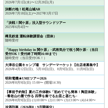
2026年7月1日(水)〜12月28日(月)
決断の地！松尾山城AR
2026年7月18日(土)〜2027年3月17日
「決戦！関ケ原」没入型サウンドツアー
2025年6月4日〜
樽見鉄道 運転体験講習会（団体）
随時受付
「Happy birthday in 関ケ原」−武将気分で祝う関ケ原−（当日
受付OK！受付終了時間16:00まで）
随時受付（当日受付OK！）
大津谷公園キャンプ場 サンデーマーケット【出店者募集中】
2026年4月12日(日)、5月10日(日)、8月9日(日)、11月8日(日)
明和電機★UMEツアー2026
2026年8月9日(日) 15:00〜 (開場14:30)
【事前予約制】夏の工作体験6「初めてでも簡単！陶芸体験」
−養老山の麓で作る 四季を奏でるお皿と器たち−
2026年8月9日(日) (1)10:00〜 (2)11:00〜 (3)13:00〜 (4)14:00〜
冷酒列車（2026年8・9月開催分）