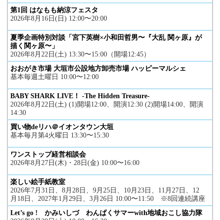
第1回 はなもも納涼フェスタ
2026年8月16日(日) 12:00〜20:00
夏季企画特別対談「宮下英樹×小和田哲男〜『大乱 関ヶ原』が
描く関ヶ原〜」
2026年8月22日(土) 13:30〜15:00（開場12:45）
おおがき市場 大垣市公設地方卸売市場 ハッピーマルシェ
基本毎週土曜日 10:00〜12:00
BABY SHARK LIVE！ -The Hidden Treasure-
2026年8月22日(土) (1)開場12:00、開演12:30 (2)開場14:00、開演
14:30
買い物deリハ＠イオンタウン大垣
基本毎月第4火曜日 13:30〜15:30
ワンストップ経営相談会
2026年8月27日(木)・28日(金) 10:00〜16:00
楽しい絵手紙教室
2026年7月31日、8月28日、9月25日、10月23日、11月27日、12
月18日、2027年1月29日、3月26日 10:00〜11:50 ※8回連続講座
Let’s go ! かみいしづ わんぱくサマーwith地域おこし協力隊