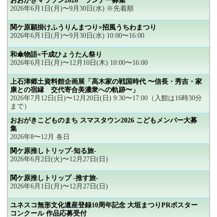
おおがきマラソン2026 ランナー募集
2026年6月1日(月)〜9月30日(水) ※先着順
関ケ原願掛けふうりんまつり×招風うちわまつり
2026年6月1日(月)〜9月30日(水) 10:00〜16:00
和傘物語×千成ひょうたん祭り
2026年6月1日(月)〜12月10日(木) 10:00〜16:00
上石津郷土資料館企画展「高木家の戦国時代 〜信長・秀吉・家
康との宿縁 交代寄合美濃衆への軌跡〜」
2026年7月12日(日)〜12月20日(日) 9:30〜17:00（入館は16時30分
まで）
おおがきこどものまち スマスタウン2026 こどもメンバー大募
集
2026年8〜12月 各日
関ケ原推しトリップ-知る旅-
2026年6月2日(火)〜12月27日(日)
関ケ原推しトリップ -推す旅-
2026年6月1日(月)〜12月27日(日)
ユネスコ無形文化遺産登録10周年記念 大垣まつりPRポスター
コンクール 作品応募受付