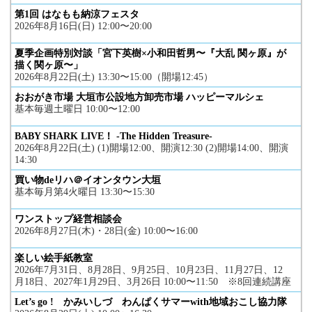
第1回 はなもも納涼フェスタ
2026年8月16日(日) 12:00〜20:00
夏季企画特別対談「宮下英樹×小和田哲男〜『大乱 関ヶ原』が
描く関ヶ原〜」
2026年8月22日(土) 13:30〜15:00（開場12:45）
おおがき市場 大垣市公設地方卸売市場 ハッピーマルシェ
基本毎週土曜日 10:00〜12:00
BABY SHARK LIVE！ -The Hidden Treasure-
2026年8月22日(土) (1)開場12:00、開演12:30 (2)開場14:00、開演
14:30
買い物deリハ＠イオンタウン大垣
基本毎月第4火曜日 13:30〜15:30
ワンストップ経営相談会
2026年8月27日(木)・28日(金) 10:00〜16:00
楽しい絵手紙教室
2026年7月31日、8月28日、9月25日、10月23日、11月27日、12
月18日、2027年1月29日、3月26日 10:00〜11:50 ※8回連続講座
Let’s go ! かみいしづ わんぱくサマーwith地域おこし協力隊