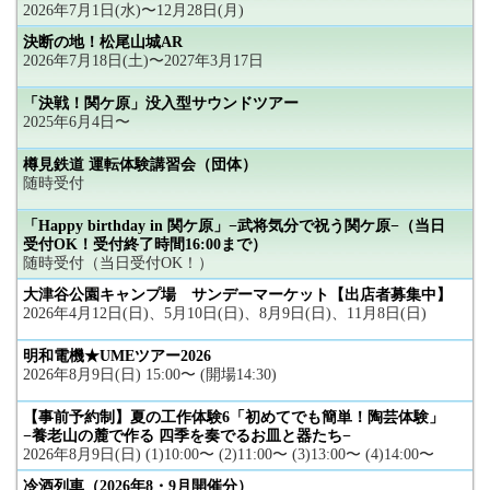
2026年7月1日(水)〜12月28日(月)
決断の地！松尾山城AR
2026年7月18日(土)〜2027年3月17日
「決戦！関ケ原」没入型サウンドツアー
2025年6月4日〜
樽見鉄道 運転体験講習会（団体）
随時受付
「Happy birthday in 関ケ原」−武将気分で祝う関ケ原−（当日
受付OK！受付終了時間16:00まで）
随時受付（当日受付OK！）
大津谷公園キャンプ場 サンデーマーケット【出店者募集中】
2026年4月12日(日)、5月10日(日)、8月9日(日)、11月8日(日)
明和電機★UMEツアー2026
2026年8月9日(日) 15:00〜 (開場14:30)
【事前予約制】夏の工作体験6「初めてでも簡単！陶芸体験」
−養老山の麓で作る 四季を奏でるお皿と器たち−
2026年8月9日(日) (1)10:00〜 (2)11:00〜 (3)13:00〜 (4)14:00〜
冷酒列車（2026年8・9月開催分）