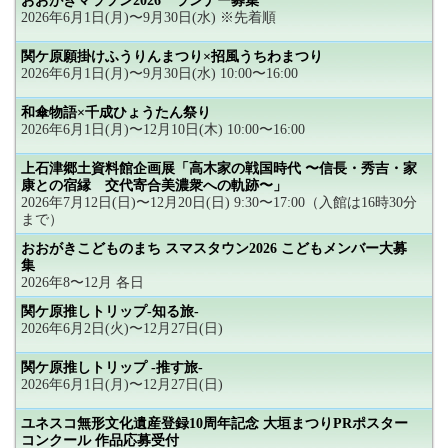
おおがきマラソン2026 ランナー募集
2026年6月1日(月)〜9月30日(水) ※先着順
関ケ原願掛けふうりんまつり×招風うちわまつり
2026年6月1日(月)〜9月30日(水) 10:00〜16:00
和傘物語×千成ひょうたん祭り
2026年6月1日(月)〜12月10日(木) 10:00〜16:00
上石津郷土資料館企画展「高木家の戦国時代 〜信長・秀吉・家
康との宿縁 交代寄合美濃衆への軌跡〜」
2026年7月12日(日)〜12月20日(日) 9:30〜17:00（入館は16時30分
まで）
おおがきこどものまち スマスタウン2026 こどもメンバー大募
集
2026年8〜12月 各日
関ケ原推しトリップ-知る旅-
2026年6月2日(火)〜12月27日(日)
関ケ原推しトリップ -推す旅-
2026年6月1日(月)〜12月27日(日)
ユネスコ無形文化遺産登録10周年記念 大垣まつりPRポスター
コンクール 作品応募受付