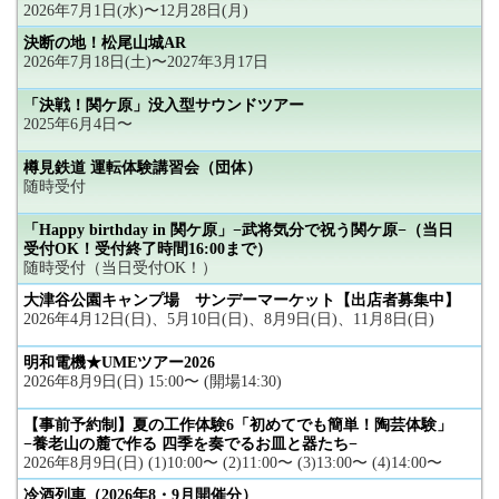
2026年7月1日(水)〜12月28日(月)
決断の地！松尾山城AR
2026年7月18日(土)〜2027年3月17日
「決戦！関ケ原」没入型サウンドツアー
2025年6月4日〜
樽見鉄道 運転体験講習会（団体）
随時受付
「Happy birthday in 関ケ原」−武将気分で祝う関ケ原−（当日
受付OK！受付終了時間16:00まで）
随時受付（当日受付OK！）
大津谷公園キャンプ場 サンデーマーケット【出店者募集中】
2026年4月12日(日)、5月10日(日)、8月9日(日)、11月8日(日)
明和電機★UMEツアー2026
2026年8月9日(日) 15:00〜 (開場14:30)
【事前予約制】夏の工作体験6「初めてでも簡単！陶芸体験」
−養老山の麓で作る 四季を奏でるお皿と器たち−
2026年8月9日(日) (1)10:00〜 (2)11:00〜 (3)13:00〜 (4)14:00〜
冷酒列車（2026年8・9月開催分）