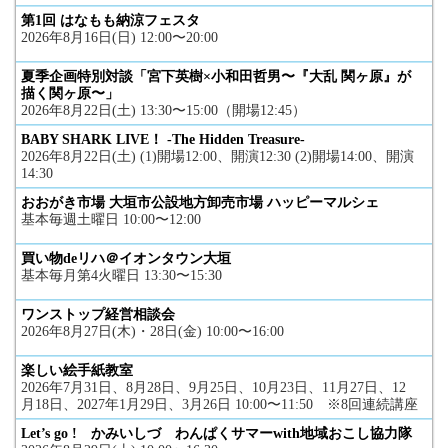
第1回 はなもも納涼フェスタ
2026年8月16日(日) 12:00〜20:00
夏季企画特別対談「宮下英樹×小和田哲男〜『大乱 関ヶ原』が
描く関ヶ原〜」
2026年8月22日(土) 13:30〜15:00（開場12:45）
BABY SHARK LIVE！ -The Hidden Treasure-
2026年8月22日(土) (1)開場12:00、開演12:30 (2)開場14:00、開演
14:30
おおがき市場 大垣市公設地方卸売市場 ハッピーマルシェ
基本毎週土曜日 10:00〜12:00
買い物deリハ＠イオンタウン大垣
基本毎月第4火曜日 13:30〜15:30
ワンストップ経営相談会
2026年8月27日(木)・28日(金) 10:00〜16:00
楽しい絵手紙教室
2026年7月31日、8月28日、9月25日、10月23日、11月27日、12
月18日、2027年1月29日、3月26日 10:00〜11:50 ※8回連続講座
Let’s go ! かみいしづ わんぱくサマーwith地域おこし協力隊