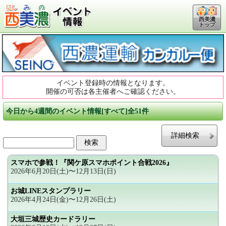
西美濃
トップ
イベント登録時の情報となります。
開催の可否は各主催者へご確認ください。
今日から4週間のイベント情報[すべて]全51件
詳細検索
スマホで参戦！『関ケ原スマホポイント合戦2026』
2026年6月20日(土)〜12月13日(日)
お城LINEスタンプラリー
2026年4月24日(金)〜12月26日(土)
大垣三城歴史カードラリー