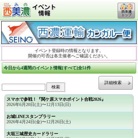
西美濃
トップ
イベント登録時の情報となります。
開催の可否は各主催者へご確認ください。
今日から4週間のイベント情報[すべて]全51件
詳細検索
スマホで参戦！『関ケ原スマホポイント合戦2026』
2026年6月20日(土)〜12月13日(日)
お城LINEスタンプラリー
2026年4月24日(金)〜12月26日(土)
大垣三城歴史カードラリー