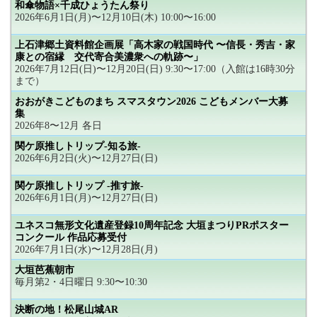
和傘物語×千成ひょうたん祭り
2026年6月1日(月)〜12月10日(木) 10:00〜16:00
上石津郷土資料館企画展「高木家の戦国時代 〜信長・秀吉・家
康との宿縁 交代寄合美濃衆への軌跡〜」
2026年7月12日(日)〜12月20日(日) 9:30〜17:00（入館は16時30分
まで）
おおがきこどものまち スマスタウン2026 こどもメンバー大募
集
2026年8〜12月 各日
関ケ原推しトリップ-知る旅-
2026年6月2日(火)〜12月27日(日)
関ケ原推しトリップ -推す旅-
2026年6月1日(月)〜12月27日(日)
ユネスコ無形文化遺産登録10周年記念 大垣まつりPRポスター
コンクール 作品応募受付
2026年7月1日(水)〜12月28日(月)
大垣芭蕉朝市
毎月第2・4日曜日 9:30〜10:30
決断の地！松尾山城AR