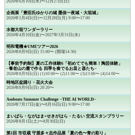
2026年6月10日(水)〜12月27日(日)
企画展「豊臣氏ゆかりの城 墨俣一夜城・大垣城」
2026年1月4日(日)〜12月28日(月) 9:00〜17:00
水都大垣ワンダーラリー
2026年4月10日(金)〜2027年3月31日(水)
明和電機★UMEツアー2026
2026年8月9日(日) 15:00〜 (開場14:30)
【事前予約制】夏の工作体験6「初めてでも簡単！陶芸体験」
−養老山の麓で作る 四季を奏でるお皿と器たち−
2026年8月9日(日) (1)10:00〜 (2)11:00〜 (3)13:00〜 (4)14:00〜
時地区盆踊り・花火大会
2026年8月9日(日) 20:20〜
Asobeats Summer Challenge −THE AI WORLD−
2026年7月17日(金)〜8月16日(日) 9:00〜17:00
まいばら・ながはま×せきがはら・たるい 交流スタンプラリー
2026年8月1日(土)〜8月30日(日)
第1回 市収蔵 守屋多々志作品展「夏の色〜青の彩り」