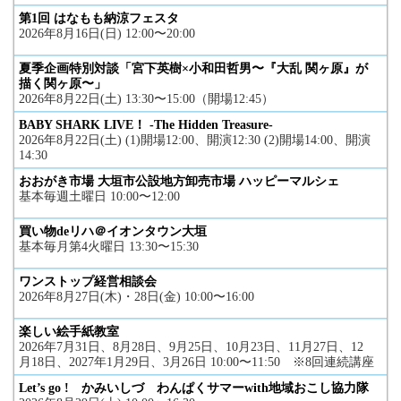
第1回 はなもも納涼フェスタ
2026年8月16日(日) 12:00〜20:00
夏季企画特別対談「宮下英樹×小和田哲男〜『大乱 関ヶ原』が
描く関ヶ原〜」
2026年8月22日(土) 13:30〜15:00（開場12:45）
BABY SHARK LIVE！ -The Hidden Treasure-
2026年8月22日(土) (1)開場12:00、開演12:30 (2)開場14:00、開演
14:30
おおがき市場 大垣市公設地方卸売市場 ハッピーマルシェ
基本毎週土曜日 10:00〜12:00
買い物deリハ＠イオンタウン大垣
基本毎月第4火曜日 13:30〜15:30
ワンストップ経営相談会
2026年8月27日(木)・28日(金) 10:00〜16:00
楽しい絵手紙教室
2026年7月31日、8月28日、9月25日、10月23日、11月27日、12
月18日、2027年1月29日、3月26日 10:00〜11:50 ※8回連続講座
Let’s go ! かみいしづ わんぱくサマーwith地域おこし協力隊