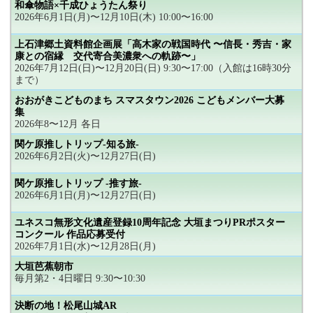
和傘物語×千成ひょうたん祭り
2026年6月1日(月)〜12月10日(木) 10:00〜16:00
上石津郷土資料館企画展「高木家の戦国時代 〜信長・秀吉・家
康との宿縁 交代寄合美濃衆への軌跡〜」
2026年7月12日(日)〜12月20日(日) 9:30〜17:00（入館は16時30分
まで）
おおがきこどものまち スマスタウン2026 こどもメンバー大募
集
2026年8〜12月 各日
関ケ原推しトリップ-知る旅-
2026年6月2日(火)〜12月27日(日)
関ケ原推しトリップ -推す旅-
2026年6月1日(月)〜12月27日(日)
ユネスコ無形文化遺産登録10周年記念 大垣まつりPRポスター
コンクール 作品応募受付
2026年7月1日(水)〜12月28日(月)
大垣芭蕉朝市
毎月第2・4日曜日 9:30〜10:30
決断の地！松尾山城AR