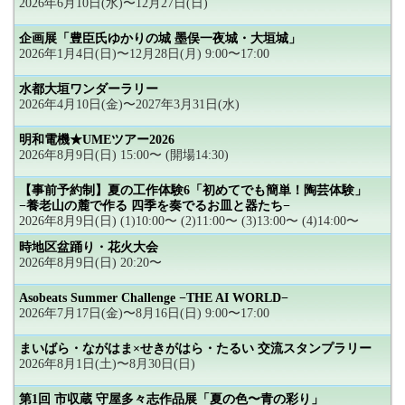
2026年6月10日(水)〜12月27日(日)
企画展「豊臣氏ゆかりの城 墨俣一夜城・大垣城」
2026年1月4日(日)〜12月28日(月) 9:00〜17:00
水都大垣ワンダーラリー
2026年4月10日(金)〜2027年3月31日(水)
明和電機★UMEツアー2026
2026年8月9日(日) 15:00〜 (開場14:30)
【事前予約制】夏の工作体験6「初めてでも簡単！陶芸体験」
−養老山の麓で作る 四季を奏でるお皿と器たち−
2026年8月9日(日) (1)10:00〜 (2)11:00〜 (3)13:00〜 (4)14:00〜
時地区盆踊り・花火大会
2026年8月9日(日) 20:20〜
Asobeats Summer Challenge −THE AI WORLD−
2026年7月17日(金)〜8月16日(日) 9:00〜17:00
まいばら・ながはま×せきがはら・たるい 交流スタンプラリー
2026年8月1日(土)〜8月30日(日)
第1回 市収蔵 守屋多々志作品展「夏の色〜青の彩り」