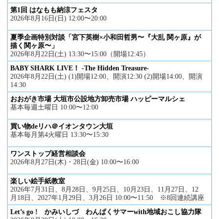
第1回 はなもも納涼フェスタ
2026年8月16日(日) 12:00〜20:00
夏季企画特別対談「宮下英樹×小和田哲男〜『大乱 関ヶ原』が
描く関ヶ原〜」
2026年8月22日(土) 13:30〜15:00（開場12:45）
BABY SHARK LIVE！ -The Hidden Treasure-
2026年8月22日(土) (1)開場12:00、開演12:30 (2)開場14:00、開演
14:30
おおがき市場 大垣市公設地方卸売市場 ハッピーマルシェ
基本毎週土曜日 10:00〜12:00
買い物deリハ＠イオンタウン大垣
基本毎月第4火曜日 13:30〜15:30
ワンストップ経営相談会
2026年8月27日(木)・28日(金) 10:00〜16:00
楽しい絵手紙教室
2026年7月31日、8月28日、9月25日、10月23日、11月27日、12
月18日、2027年1月29日、3月26日 10:00〜11:50 ※8回連続講座
Let’s go ! かみいしづ わんぱくサマーwith地域おこし協力隊