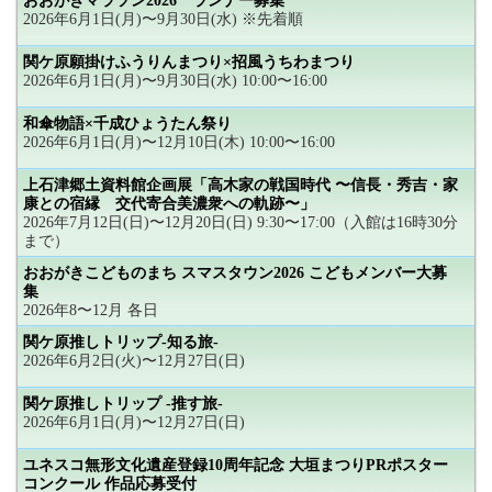
おおがきマラソン2026 ランナー募集
2026年6月1日(月)〜9月30日(水) ※先着順
関ケ原願掛けふうりんまつり×招風うちわまつり
2026年6月1日(月)〜9月30日(水) 10:00〜16:00
和傘物語×千成ひょうたん祭り
2026年6月1日(月)〜12月10日(木) 10:00〜16:00
上石津郷土資料館企画展「高木家の戦国時代 〜信長・秀吉・家
康との宿縁 交代寄合美濃衆への軌跡〜」
2026年7月12日(日)〜12月20日(日) 9:30〜17:00（入館は16時30分
まで）
おおがきこどものまち スマスタウン2026 こどもメンバー大募
集
2026年8〜12月 各日
関ケ原推しトリップ-知る旅-
2026年6月2日(火)〜12月27日(日)
関ケ原推しトリップ -推す旅-
2026年6月1日(月)〜12月27日(日)
ユネスコ無形文化遺産登録10周年記念 大垣まつりPRポスター
コンクール 作品応募受付