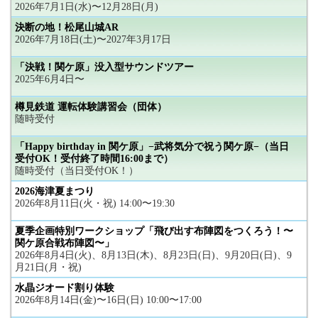
2026年7月1日(水)〜12月28日(月)
決断の地！松尾山城AR
2026年7月18日(土)〜2027年3月17日
「決戦！関ケ原」没入型サウンドツアー
2025年6月4日〜
樽見鉄道 運転体験講習会（団体）
随時受付
「Happy birthday in 関ケ原」−武将気分で祝う関ケ原−（当日
受付OK！受付終了時間16:00まで）
随時受付（当日受付OK！）
2026海津夏まつり
2026年8月11日(火・祝) 14:00〜19:30
夏季企画特別ワークショップ「飛び出す布陣図をつくろう！〜
関ケ原合戦布陣図〜」
2026年8月4日(火)、8月13日(木)、8月23日(日)、9月20日(日)、9
月21日(月・祝)
水晶ジオード割り体験
2026年8月14日(金)〜16日(日) 10:00〜17:00