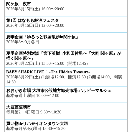
関ケ原 夜市
2026年8月15日(土) 16:00〜20:00
第1回 はなもも納涼フェスタ
2026年8月16日(日) 12:00〜20:00
夏季企画「ゆるっと戦国散歩in関ケ原」
2026年8〜9月各日
夏季企画特別対談「宮下英樹×小和田哲男〜『大乱 関ヶ原』が
描く関ヶ原〜」
2026年8月22日(土) 13:30〜15:00（開場12:45）
BABY SHARK LIVE！ -The Hidden Treasure-
2026年8月22日(土) (1)開場12:00、開演12:30 (2)開場14:00、開演
14:30
おおがき市場 大垣市公設地方卸売市場 ハッピーマルシェ
基本毎週土曜日 10:00〜12:00
大垣芭蕉朝市
毎月第2・4日曜日 9:30〜10:30
買い物deリハ＠イオンタウン大垣
基本毎月第4火曜日 13:30〜15:30