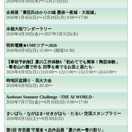
2026年6月10日(水)〜12月27日(日)
企画展「豊臣氏ゆかりの城 墨俣一夜城・大垣城」
2026年1月4日(日)〜12月28日(月) 9:00〜17:00
水都大垣ワンダーラリー
2026年4月10日(金)〜2027年3月31日(水)
明和電機★UMEツアー2026
2026年8月9日(日) 15:00〜 (開場14:30)
【事前予約制】夏の工作体験6「初めてでも簡単！陶芸体験」
−養老山の麓で作る 四季を奏でるお皿と器たち−
2026年8月9日(日) (1)10:00〜 (2)11:00〜 (3)13:00〜 (4)14:00〜
時地区盆踊り・花火大会
2026年8月9日(日) 20:20〜
Asobeats Summer Challenge −THE AI WORLD−
2026年7月17日(金)〜8月16日(日) 9:00〜17:00
まいばら・ながはま×せきがはら・たるい 交流スタンプラリー
2026年8月1日(土)〜8月30日(日)
第1回 市収蔵 守屋多々志作品展「夏の色〜青の彩り」