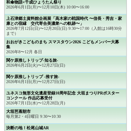
和傘物語×千成ひょうたん祭り
2026年6月1日(月)〜12月10日(木) 10:00〜16:00
上石津郷土資料館企画展「高木家の戦国時代 〜信長・秀吉・家
康との宿縁 交代寄合美濃衆への軌跡〜」
2026年7月12日(日)〜12月20日(日) 9:30〜17:00（入館は16時30分
まで）
おおがきこどものまち スマスタウン2026 こどもメンバー大募
集
2026年8〜12月 各日
関ケ原推しトリップ-知る旅-
2026年6月2日(火)〜12月27日(日)
関ケ原推しトリップ -推す旅-
2026年6月1日(月)〜12月27日(日)
ユネスコ無形文化遺産登録10周年記念 大垣まつりPRポスター
コンクール 作品応募受付
2026年7月1日(水)〜12月28日(月)
大垣芭蕉朝市
毎月第2・4日曜日 9:30〜10:30
決断の地！松尾山城AR