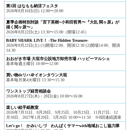
第1回 はなもも納涼フェスタ
2026年8月16日(日) 12:00〜20:00
夏季企画特別対談「宮下英樹×小和田哲男〜『大乱 関ヶ原』が
描く関ヶ原〜」
2026年8月22日(土) 13:30〜15:00（開場12:45）
BABY SHARK LIVE！ -The Hidden Treasure-
2026年8月22日(土) (1)開場12:00、開演12:30 (2)開場14:00、開演
14:30
おおがき市場 大垣市公設地方卸売市場 ハッピーマルシェ
基本毎週土曜日 10:00〜12:00
買い物deリハ＠イオンタウン大垣
基本毎月第4火曜日 13:30〜15:30
ワンストップ経営相談会
2026年8月27日(木)・28日(金) 10:00〜16:00
楽しい絵手紙教室
2026年7月31日、8月28日、9月25日、10月23日、11月27日、12
月18日、2027年1月29日、3月26日 10:00〜11:50 ※8回連続講座
Let’s go ! かみいしづ わんぱくサマーwith地域おこし協力隊