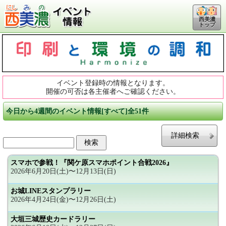
西美濃
トップ
イベント登録時の情報となります。
開催の可否は各主催者へご確認ください。
今日から4週間のイベント情報[すべて]全51件
詳細検索
スマホで参戦！『関ケ原スマホポイント合戦2026』
2026年6月20日(土)〜12月13日(日)
お城LINEスタンプラリー
2026年4月24日(金)〜12月26日(土)
大垣三城歴史カードラリー