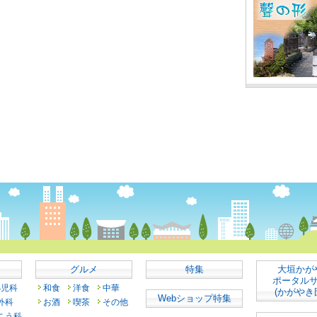
グルメ
特集
大垣かが
ポータル
小児科
和食
洋食
中華
(かがやき
Webショップ特集
外科
お酒
喫茶
その他
こう科