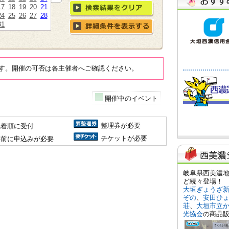
17
18
19
20
21
24
25
26
27
28
31
す。開催の可否は各主催者へご確認ください。
開催中のイベント
整理券が必要
先着順に受付
チケットが必要
事前に申込みが必要