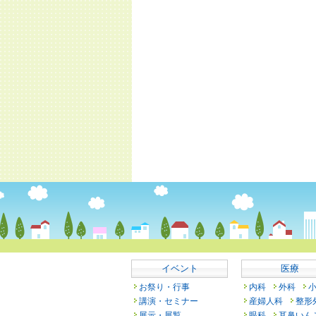
イベント
医療
お祭り・行事
内科
外科
講演・セミナー
産婦人科
整形
展示・展覧
眼科
耳鼻いん