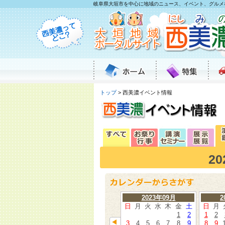
岐阜県大垣市を中心に地域のニュース、イベント、グルメ
トップ
> 西美濃イベント情報
2
2023年09月
2
日
月
火
水
木
金
土
日
月
1
2
1
2
3
4
5
6
7
8
9
8
9