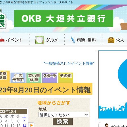
などの身近な情報を発信するオフィシャルポータルサイト
*一般投稿されたイベント情報*
023年9月20日のイベント情報
地域
023年10月
火
水
木
金
土
3
4
5
6
7
10
11
12
13
14