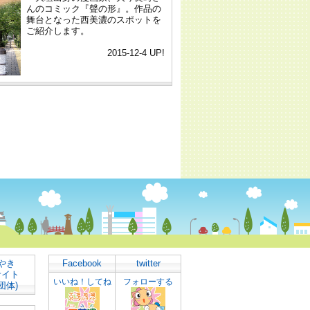
やき
Facebook
twitter
サイト
いいね！してね
フォローする
団体)