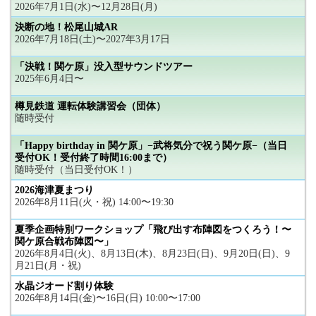
2026年7月1日(水)〜12月28日(月)
決断の地！松尾山城AR
2026年7月18日(土)〜2027年3月17日
「決戦！関ケ原」没入型サウンドツアー
2025年6月4日〜
樽見鉄道 運転体験講習会（団体）
随時受付
「Happy birthday in 関ケ原」−武将気分で祝う関ケ原−（当日
受付OK！受付終了時間16:00まで）
随時受付（当日受付OK！）
2026海津夏まつり
2026年8月11日(火・祝) 14:00〜19:30
夏季企画特別ワークショップ「飛び出す布陣図をつくろう！〜
関ケ原合戦布陣図〜」
2026年8月4日(火)、8月13日(木)、8月23日(日)、9月20日(日)、9
月21日(月・祝)
水晶ジオード割り体験
2026年8月14日(金)〜16日(日) 10:00〜17:00