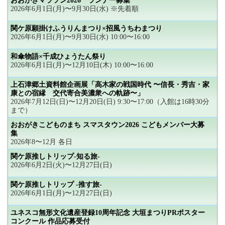
おおがきマラソン2026 ランナー募集
2026年6月1日(月)〜9月30日(水) ※先着順
関ケ原願掛けふうりんまつり×招風うちわまつり
2026年6月1日(月)〜9月30日(水) 10:00〜16:00
和傘物語×千成ひょうたん祭り
2026年6月1日(月)〜12月10日(木) 10:00〜16:00
上石津郷土資料館企画展「高木家の戦国時代 〜信長・秀吉・家
康との宿縁 交代寄合美濃衆への軌跡〜」
2026年7月12日(日)〜12月20日(日) 9:30〜17:00（入館は16時30分
まで）
おおがきこどものまち スマスタウン2026 こどもメンバー大募
集
2026年8〜12月 各日
関ケ原推しトリップ-知る旅-
2026年6月2日(火)〜12月27日(日)
関ケ原推しトリップ -推す旅-
2026年6月1日(月)〜12月27日(日)
ユネスコ無形文化遺産登録10周年記念 大垣まつりPRポスター
コンクール 作品応募受付