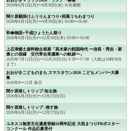
おおがきマラソン2026 ランナー募集
2026年6月1日(月)〜9月30日(水) ※先着順
関ケ原願掛けふうりんまつり×招風うちわまつり
2026年6月1日(月)〜9月30日(水) 10:00〜16:00
和傘物語×千成ひょうたん祭り
2026年6月1日(月)〜12月10日(木) 10:00〜16:00
上石津郷土資料館企画展「高木家の戦国時代 〜信長・秀吉・家
康との宿縁 交代寄合美濃衆への軌跡〜」
2026年7月12日(日)〜12月20日(日) 9:30〜17:00（入館は16時30分
まで）
おおがきこどものまち スマスタウン2026 こどもメンバー大募
集
2026年8〜12月 各日
関ケ原推しトリップ-知る旅-
2026年6月2日(火)〜12月27日(日)
関ケ原推しトリップ -推す旅-
2026年6月1日(月)〜12月27日(日)
ユネスコ無形文化遺産登録10周年記念 大垣まつりPRポスター
コンクール 作品応募受付