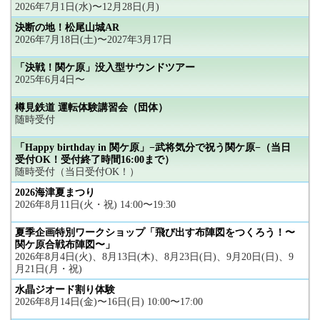
2026年7月1日(水)〜12月28日(月)
決断の地！松尾山城AR
2026年7月18日(土)〜2027年3月17日
「決戦！関ケ原」没入型サウンドツアー
2025年6月4日〜
樽見鉄道 運転体験講習会（団体）
随時受付
「Happy birthday in 関ケ原」−武将気分で祝う関ケ原−（当日
受付OK！受付終了時間16:00まで）
随時受付（当日受付OK！）
2026海津夏まつり
2026年8月11日(火・祝) 14:00〜19:30
夏季企画特別ワークショップ「飛び出す布陣図をつくろう！〜
関ケ原合戦布陣図〜」
2026年8月4日(火)、8月13日(木)、8月23日(日)、9月20日(日)、9
月21日(月・祝)
水晶ジオード割り体験
2026年8月14日(金)〜16日(日) 10:00〜17:00