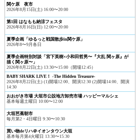
関ケ原 夜市
2026年8月15日(土) 16:00〜20:00
第1回 はなもも納涼フェスタ
2026年8月16日(日) 12:00〜20:00
夏季企画「ゆるっと戦国散歩in関ケ原」
2026年8〜9月各日
夏季企画特別対談「宮下英樹×小和田哲男〜『大乱 関ヶ原』が
描く関ヶ原〜」
2026年8月22日(土) 13:30〜15:00（開場12:45）
BABY SHARK LIVE！ -The Hidden Treasure-
2026年8月22日(土) (1)開場12:00、開演12:30 (2)開場14:00、開演
14:30
おおがき市場 大垣市公設地方卸売市場 ハッピーマルシェ
基本毎週土曜日 10:00〜12:00
大垣芭蕉朝市
毎月第2・4日曜日 9:30〜10:30
買い物deリハ＠イオンタウン大垣
基本毎月第4火曜日 13:30〜15:30