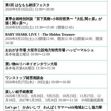
第1回 はなもも納涼フェスタ
2026年8月16日(日) 12:00〜20:00
夏季企画特別対談「宮下英樹×小和田哲男〜『大乱 関ヶ原』が
描く関ヶ原〜」
2026年8月22日(土) 13:30〜15:00（開場12:45）
BABY SHARK LIVE！ -The Hidden Treasure-
2026年8月22日(土) (1)開場12:00、開演12:30 (2)開場14:00、開演
14:30
おおがき市場 大垣市公設地方卸売市場 ハッピーマルシェ
基本毎週土曜日 10:00〜12:00
買い物deリハ＠イオンタウン大垣
基本毎月第4火曜日 13:30〜15:30
ワンストップ経営相談会
2026年8月27日(木)・28日(金) 10:00〜16:00
楽しい絵手紙教室
2026年7月31日、8月28日、9月25日、10月23日、11月27日、12
月18日、2027年1月29日、3月26日 10:00〜11:50 ※8回連続講座
Let’s go ! かみいしづ わんぱくサマーwith地域おこし協力隊