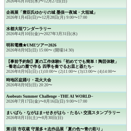
2026年6月10日(水)〜12月27日(日)
企画展「豊臣氏ゆかりの城 墨俣一夜城・大垣城」
2026年1月4日(日)〜12月28日(月) 9:00〜17:00
水都大垣ワンダーラリー
2026年4月10日(金)〜2027年3月31日(水)
明和電機★UMEツアー2026
2026年8月9日(日) 15:00〜 (開場14:30)
【事前予約制】夏の工作体験6「初めてでも簡単！陶芸体験」
−養老山の麓で作る 四季を奏でるお皿と器たち−
2026年8月9日(日) (1)10:00〜 (2)11:00〜 (3)13:00〜 (4)14:00〜
時地区盆踊り・花火大会
2026年8月9日(日) 20:20〜
Asobeats Summer Challenge −THE AI WORLD−
2026年7月17日(金)〜8月16日(日) 9:00〜17:00
まいばら・ながはま×せきがはら・たるい 交流スタンプラリー
2026年8月1日(土)〜8月30日(日)
第1回 市収蔵 守屋多々志作品展「夏の色〜青の彩り」