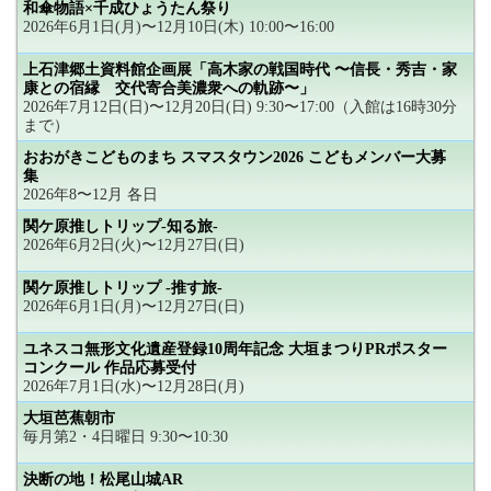
和傘物語×千成ひょうたん祭り
2026年6月1日(月)〜12月10日(木) 10:00〜16:00
上石津郷土資料館企画展「高木家の戦国時代 〜信長・秀吉・家
康との宿縁 交代寄合美濃衆への軌跡〜」
2026年7月12日(日)〜12月20日(日) 9:30〜17:00（入館は16時30分
まで）
おおがきこどものまち スマスタウン2026 こどもメンバー大募
集
2026年8〜12月 各日
関ケ原推しトリップ-知る旅-
2026年6月2日(火)〜12月27日(日)
関ケ原推しトリップ -推す旅-
2026年6月1日(月)〜12月27日(日)
ユネスコ無形文化遺産登録10周年記念 大垣まつりPRポスター
コンクール 作品応募受付
2026年7月1日(水)〜12月28日(月)
大垣芭蕉朝市
毎月第2・4日曜日 9:30〜10:30
決断の地！松尾山城AR