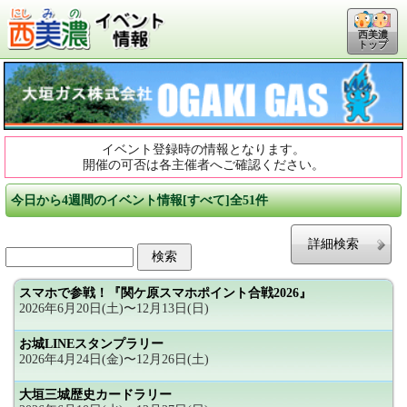
西美濃
トップ
イベント登録時の情報となります。
開催の可否は各主催者へご確認ください。
今日から4週間のイベント情報[すべて]全51件
詳細検索
スマホで参戦！『関ケ原スマホポイント合戦2026』
2026年6月20日(土)〜12月13日(日)
お城LINEスタンプラリー
2026年4月24日(金)〜12月26日(土)
大垣三城歴史カードラリー