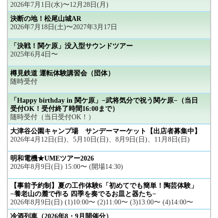
2026年7月1日(水)〜12月28日(月)
決断の地！松尾山城AR
2026年7月18日(土)〜2027年3月17日
「決戦！関ケ原」没入型サウンドツアー
2025年6月4日〜
樽見鉄道 運転体験講習会（団体）
随時受付
「Happy birthday in 関ケ原」−武将気分で祝う関ケ原−（当日
受付OK！受付終了時間16:00まで）
随時受付（当日受付OK！）
大津谷公園キャンプ場 サンデーマーケット【出店者募集中】
2026年4月12日(日)、5月10日(日)、8月9日(日)、11月8日(日)
明和電機★UMEツアー2026
2026年8月9日(日) 15:00〜 (開場14:30)
【事前予約制】夏の工作体験6「初めてでも簡単！陶芸体験」
−養老山の麓で作る 四季を奏でるお皿と器たち−
2026年8月9日(日) (1)10:00〜 (2)11:00〜 (3)13:00〜 (4)14:00〜
冷酒列車（2026年8・9月開催分）