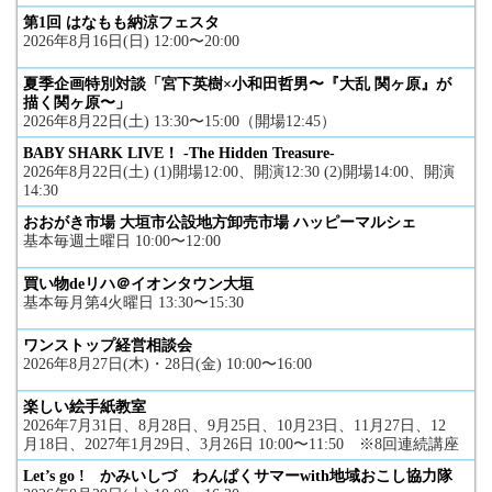
第1回 はなもも納涼フェスタ
2026年8月16日(日) 12:00〜20:00
夏季企画特別対談「宮下英樹×小和田哲男〜『大乱 関ヶ原』が
描く関ヶ原〜」
2026年8月22日(土) 13:30〜15:00（開場12:45）
BABY SHARK LIVE！ -The Hidden Treasure-
2026年8月22日(土) (1)開場12:00、開演12:30 (2)開場14:00、開演
14:30
おおがき市場 大垣市公設地方卸売市場 ハッピーマルシェ
基本毎週土曜日 10:00〜12:00
買い物deリハ＠イオンタウン大垣
基本毎月第4火曜日 13:30〜15:30
ワンストップ経営相談会
2026年8月27日(木)・28日(金) 10:00〜16:00
楽しい絵手紙教室
2026年7月31日、8月28日、9月25日、10月23日、11月27日、12
月18日、2027年1月29日、3月26日 10:00〜11:50 ※8回連続講座
Let’s go ! かみいしづ わんぱくサマーwith地域おこし協力隊