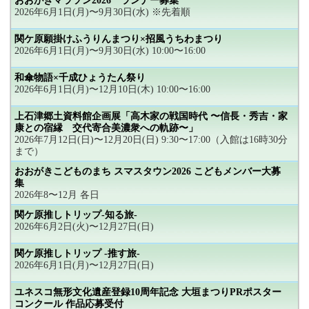
おおがきマラソン2026 ランナー募集
2026年6月1日(月)〜9月30日(水) ※先着順
関ケ原願掛けふうりんまつり×招風うちわまつり
2026年6月1日(月)〜9月30日(水) 10:00〜16:00
和傘物語×千成ひょうたん祭り
2026年6月1日(月)〜12月10日(木) 10:00〜16:00
上石津郷土資料館企画展「高木家の戦国時代 〜信長・秀吉・家
康との宿縁 交代寄合美濃衆への軌跡〜」
2026年7月12日(日)〜12月20日(日) 9:30〜17:00（入館は16時30分
まで）
おおがきこどものまち スマスタウン2026 こどもメンバー大募
集
2026年8〜12月 各日
関ケ原推しトリップ-知る旅-
2026年6月2日(火)〜12月27日(日)
関ケ原推しトリップ -推す旅-
2026年6月1日(月)〜12月27日(日)
ユネスコ無形文化遺産登録10周年記念 大垣まつりPRポスター
コンクール 作品応募受付