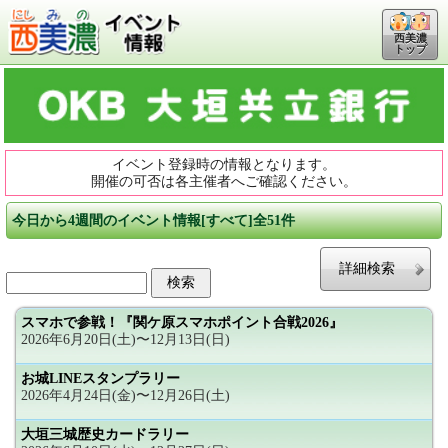
西美濃
トップ
イベント登録時の情報となります。
開催の可否は各主催者へご確認ください。
今日から4週間のイベント情報[すべて]全51件
詳細検索
スマホで参戦！『関ケ原スマホポイント合戦2026』
2026年6月20日(土)〜12月13日(日)
お城LINEスタンプラリー
2026年4月24日(金)〜12月26日(土)
大垣三城歴史カードラリー