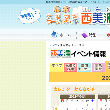
岐阜県大垣市を中心に地域のニュース、イベント、グルメ
トップ
> 西美濃イベント情報
2
2022年04月
2
日
月
火
水
木
金
土
日
月
1
2
1
2
3
4
5
6
7
8
9
8
9