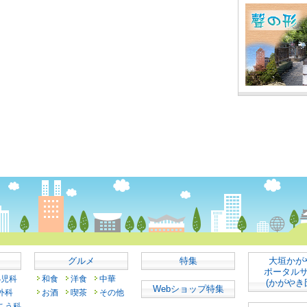
グルメ
特集
大垣かが
ポータル
小児科
和食
洋食
中華
(かがやき
Webショップ特集
外科
お酒
喫茶
その他
こう科