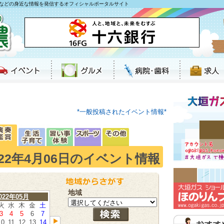
などの身近な情報を発信するオフィシャルポータルサイト
*一般投稿されたイベント情報*
022年4月06日のイベント情報
地域
022年05月
火
水
木
金
土
3
4
5
6
7
10
11
12
13
14