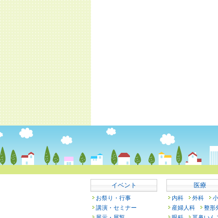
イベント
医療
お祭り・行事
内科
外科
講演・セミナー
産婦人科
整形
展示・展覧
眼科
耳鼻いん