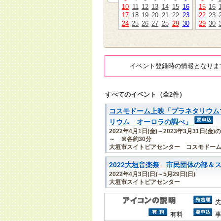
10
11
12
13
14
15
16
15
16
17
18
19
20
21
22
23
22
23
24
25
26
27
28
29
30
29
30
イベント登録時の情報となりま
すべてのイベント（全2件）
コスモドーム上映「プラネタリウム
リウム オーロラの調べ」
2022年4月1日(金)～2023年3月31日(
～ ※各約30分
大垣市スイトピアセンター コスモドー
2022大垣音楽祭 市民団体の部＆
2022年4月3日(日)～5月29日(日)
大垣市スイトピアセンター
有料