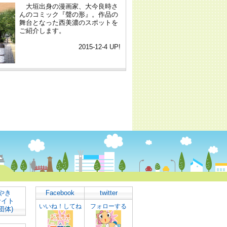
やき
Facebook
twitter
サイト
いいね！してね
フォローする
団体)