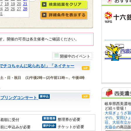
17
18
19
20
21
24
25
26
27
28
31
す。開催の可否は各主催者へご確認ください。
開催中のイベント
でチコちゃんに叱られる!」「ネイチャー
金)の土・日・祝日 (1)午後2時～(2)午前11時～、午後4時
ム
スプリングコンサート
整理券が必要
先着順に受付
チケットが必要
事前に申込みが必要