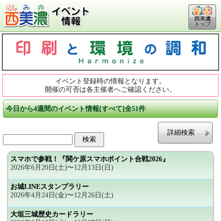
西美濃
トップ
イベント登録時の情報となります。
開催の可否は各主催者へご確認ください。
今日から4週間のイベント情報[すべて]全51件
詳細検索
スマホで参戦！『関ケ原スマホポイント合戦2026』
2026年6月20日(土)〜12月13日(日)
お城LINEスタンプラリー
2026年4月24日(金)〜12月26日(土)
大垣三城歴史カードラリー