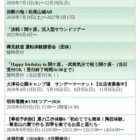
2026年7月1日(水)〜12月28日(月)
決断の地！松尾山城AR
2026年7月18日(土)〜2027年3月17日
「決戦！関ケ原」没入型サウンドツアー
2025年6月4日〜
樽見鉄道 運転体験講習会（団体）
随時受付
「Happy birthday in 関ケ原」−武将気分で祝う関ケ原−（当日
受付OK！受付終了時間16:00まで）
随時受付（当日受付OK！）
大津谷公園キャンプ場 サンデーマーケット【出店者募集中】
2026年4月12日(日)、5月10日(日)、8月9日(日)、11月8日(日)
明和電機★UMEツアー2026
2026年8月9日(日) 15:00〜 (開場14:30)
【事前予約制】夏の工作体験6「初めてでも簡単！陶芸体験」
−養老山の麓で作る 四季を奏でるお皿と器たち−
2026年8月9日(日) (1)10:00〜 (2)11:00〜 (3)13:00〜 (4)14:00〜
冷酒列車（2026年8・9月開催分）