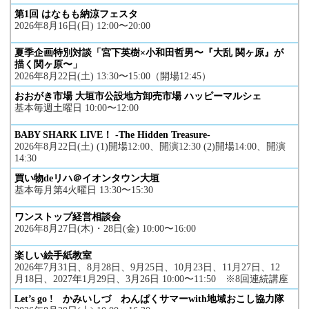
第1回 はなもも納涼フェスタ
2026年8月16日(日) 12:00〜20:00
夏季企画特別対談「宮下英樹×小和田哲男〜『大乱 関ヶ原』が
描く関ヶ原〜」
2026年8月22日(土) 13:30〜15:00（開場12:45）
おおがき市場 大垣市公設地方卸売市場 ハッピーマルシェ
基本毎週土曜日 10:00〜12:00
BABY SHARK LIVE！ -The Hidden Treasure-
2026年8月22日(土) (1)開場12:00、開演12:30 (2)開場14:00、開演
14:30
買い物deリハ＠イオンタウン大垣
基本毎月第4火曜日 13:30〜15:30
ワンストップ経営相談会
2026年8月27日(木)・28日(金) 10:00〜16:00
楽しい絵手紙教室
2026年7月31日、8月28日、9月25日、10月23日、11月27日、12
月18日、2027年1月29日、3月26日 10:00〜11:50 ※8回連続講座
Let’s go ! かみいしづ わんぱくサマーwith地域おこし協力隊