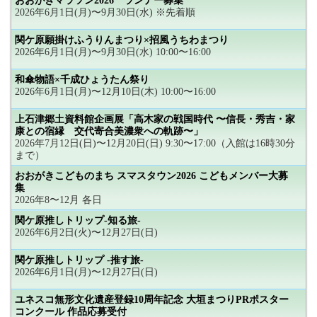
おおがきマラソン2026 ランナー募集
2026年6月1日(月)〜9月30日(水) ※先着順
関ケ原願掛けふうりんまつり×招風うちわまつり
2026年6月1日(月)〜9月30日(水) 10:00〜16:00
和傘物語×千成ひょうたん祭り
2026年6月1日(月)〜12月10日(木) 10:00〜16:00
上石津郷土資料館企画展「高木家の戦国時代 〜信長・秀吉・家
康との宿縁 交代寄合美濃衆への軌跡〜」
2026年7月12日(日)〜12月20日(日) 9:30〜17:00（入館は16時30分
まで）
おおがきこどものまち スマスタウン2026 こどもメンバー大募
集
2026年8〜12月 各日
関ケ原推しトリップ-知る旅-
2026年6月2日(火)〜12月27日(日)
関ケ原推しトリップ -推す旅-
2026年6月1日(月)〜12月27日(日)
ユネスコ無形文化遺産登録10周年記念 大垣まつりPRポスター
コンクール 作品応募受付