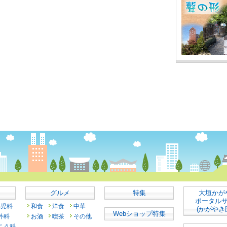
グルメ
特集
大垣かが
ポータル
小児科
和食
洋食
中華
(かがやき
Webショップ特集
外科
お酒
喫茶
その他
こう科