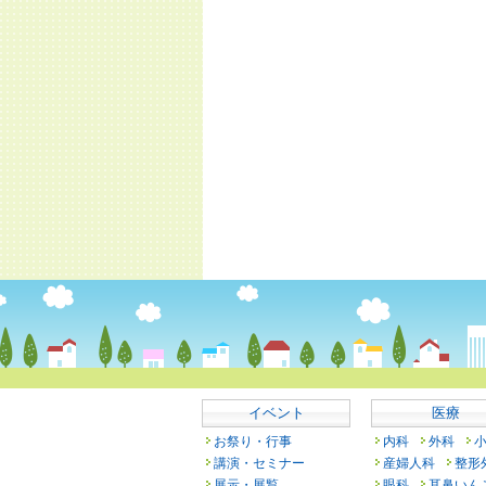
イベント
医療
お祭り・行事
内科
外科
講演・セミナー
産婦人科
整形
展示・展覧
眼科
耳鼻いん