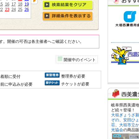
15
16
17
18
19
22
23
24
25
26
す。開催の可否は各主催者へご確認ください。
開催中のイベント
整理券が必要
先着順に受付
チケットが必要
事前に申込みが必要