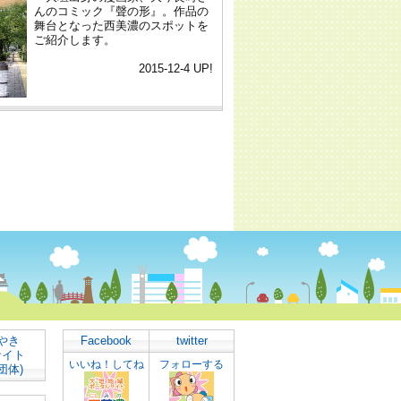
やき
Facebook
twitter
サイト
いいね！してね
フォローする
団体)