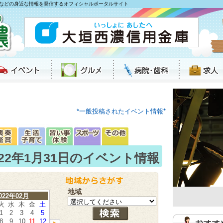
などの身近な情報を発信するオフィシャルポータルサイト
*一般投稿されたイベント情報*
022年1月31日のイベント情報
地域
022年02月
火
水
木
金
土
1
2
3
4
5
8
9
10
11
12