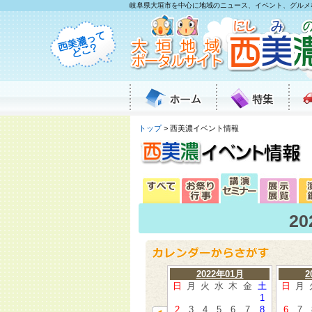
岐阜県大垣市を中心に地域のニュース、イベント、グルメ
トップ
> 西美濃イベント情報
2
2022年01月
2
日
月
火
水
木
金
土
日
月
1
2
3
4
5
6
7
8
6
7