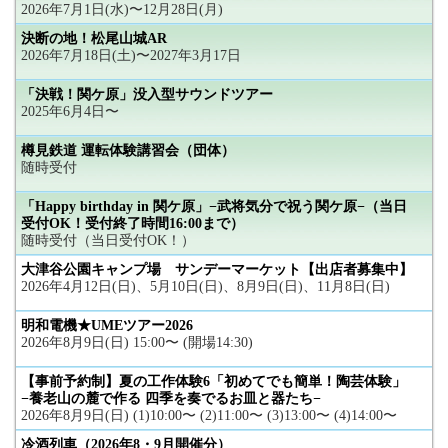
2026年7月1日(水)〜12月28日(月)
決断の地！松尾山城AR
2026年7月18日(土)〜2027年3月17日
「決戦！関ケ原」没入型サウンドツアー
2025年6月4日〜
樽見鉄道 運転体験講習会（団体）
随時受付
「Happy birthday in 関ケ原」−武将気分で祝う関ケ原−（当日
受付OK！受付終了時間16:00まで）
随時受付（当日受付OK！）
大津谷公園キャンプ場 サンデーマーケット【出店者募集中】
2026年4月12日(日)、5月10日(日)、8月9日(日)、11月8日(日)
明和電機★UMEツアー2026
2026年8月9日(日) 15:00〜 (開場14:30)
【事前予約制】夏の工作体験6「初めてでも簡単！陶芸体験」
−養老山の麓で作る 四季を奏でるお皿と器たち−
2026年8月9日(日) (1)10:00〜 (2)11:00〜 (3)13:00〜 (4)14:00〜
冷酒列車（2026年8・9月開催分）