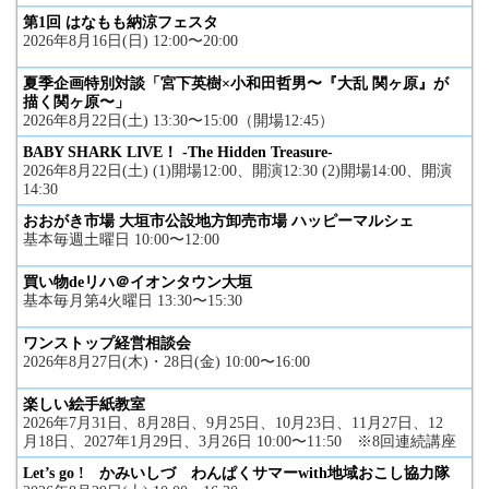
第1回 はなもも納涼フェスタ
2026年8月16日(日) 12:00〜20:00
夏季企画特別対談「宮下英樹×小和田哲男〜『大乱 関ヶ原』が
描く関ヶ原〜」
2026年8月22日(土) 13:30〜15:00（開場12:45）
BABY SHARK LIVE！ -The Hidden Treasure-
2026年8月22日(土) (1)開場12:00、開演12:30 (2)開場14:00、開演
14:30
おおがき市場 大垣市公設地方卸売市場 ハッピーマルシェ
基本毎週土曜日 10:00〜12:00
買い物deリハ＠イオンタウン大垣
基本毎月第4火曜日 13:30〜15:30
ワンストップ経営相談会
2026年8月27日(木)・28日(金) 10:00〜16:00
楽しい絵手紙教室
2026年7月31日、8月28日、9月25日、10月23日、11月27日、12
月18日、2027年1月29日、3月26日 10:00〜11:50 ※8回連続講座
Let’s go ! かみいしづ わんぱくサマーwith地域おこし協力隊