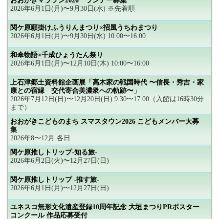
おおがきマラソン2026 ランナー募集
2026年6月1日(月)〜9月30日(水) ※先着順
関ケ原願掛けふうりんまつり×招風うちわまつり
2026年6月1日(月)〜9月30日(水) 10:00〜16:00
和傘物語×千成ひょうたん祭り
2026年6月1日(月)〜12月10日(木) 10:00〜16:00
上石津郷土資料館企画展「高木家の戦国時代 〜信長・秀吉・家
康との宿縁 交代寄合美濃衆への軌跡〜」
2026年7月12日(日)〜12月20日(日) 9:30〜17:00（入館は16時30分
まで）
おおがきこどものまち スマスタウン2026 こどもメンバー大募
集
2026年8〜12月 各日
関ケ原推しトリップ-知る旅-
2026年6月2日(火)〜12月27日(日)
関ケ原推しトリップ -推す旅-
2026年6月1日(月)〜12月27日(日)
ユネスコ無形文化遺産登録10周年記念 大垣まつりPRポスター
コンクール 作品応募受付