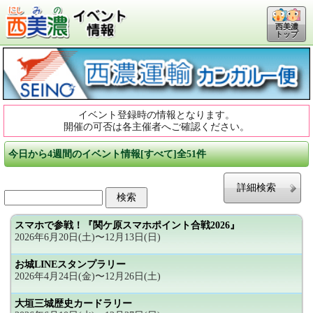
西美濃
トップ
イベント登録時の情報となります。
開催の可否は各主催者へご確認ください。
今日から4週間のイベント情報[すべて]全51件
詳細検索
スマホで参戦！『関ケ原スマホポイント合戦2026』
2026年6月20日(土)〜12月13日(日)
お城LINEスタンプラリー
2026年4月24日(金)〜12月26日(土)
大垣三城歴史カードラリー