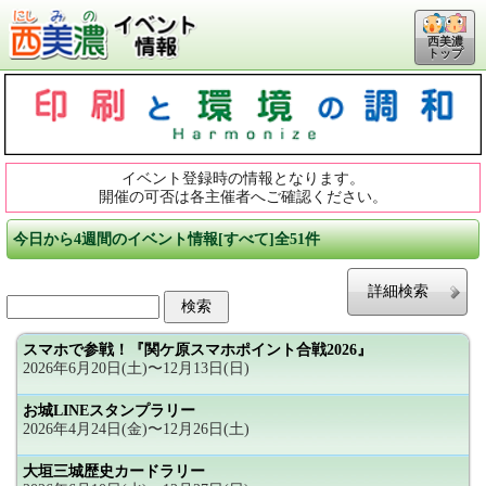
西美濃
トップ
イベント登録時の情報となります。
開催の可否は各主催者へご確認ください。
今日から4週間のイベント情報[すべて]全51件
詳細検索
スマホで参戦！『関ケ原スマホポイント合戦2026』
2026年6月20日(土)〜12月13日(日)
お城LINEスタンプラリー
2026年4月24日(金)〜12月26日(土)
大垣三城歴史カードラリー