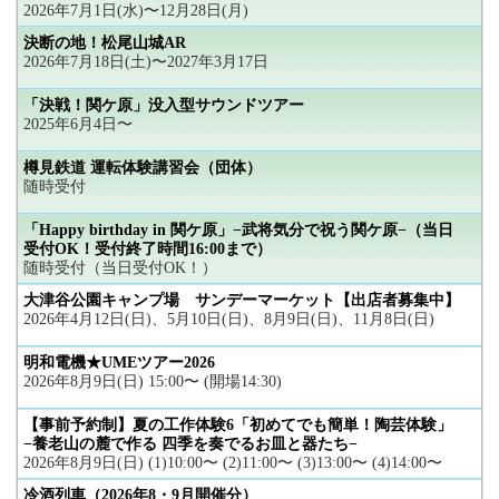
2026年7月1日(水)〜12月28日(月)
決断の地！松尾山城AR
2026年7月18日(土)〜2027年3月17日
「決戦！関ケ原」没入型サウンドツアー
2025年6月4日〜
樽見鉄道 運転体験講習会（団体）
随時受付
「Happy birthday in 関ケ原」−武将気分で祝う関ケ原−（当日
受付OK！受付終了時間16:00まで）
随時受付（当日受付OK！）
大津谷公園キャンプ場 サンデーマーケット【出店者募集中】
2026年4月12日(日)、5月10日(日)、8月9日(日)、11月8日(日)
明和電機★UMEツアー2026
2026年8月9日(日) 15:00〜 (開場14:30)
【事前予約制】夏の工作体験6「初めてでも簡単！陶芸体験」
−養老山の麓で作る 四季を奏でるお皿と器たち−
2026年8月9日(日) (1)10:00〜 (2)11:00〜 (3)13:00〜 (4)14:00〜
冷酒列車（2026年8・9月開催分）