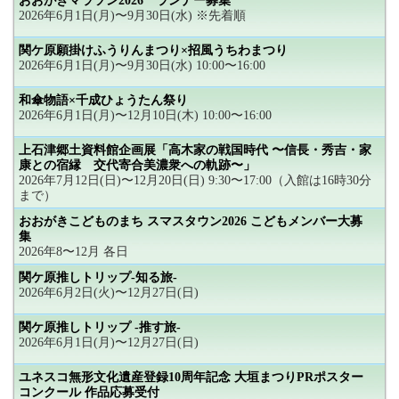
おおがきマラソン2026 ランナー募集
2026年6月1日(月)〜9月30日(水) ※先着順
関ケ原願掛けふうりんまつり×招風うちわまつり
2026年6月1日(月)〜9月30日(水) 10:00〜16:00
和傘物語×千成ひょうたん祭り
2026年6月1日(月)〜12月10日(木) 10:00〜16:00
上石津郷土資料館企画展「高木家の戦国時代 〜信長・秀吉・家
康との宿縁 交代寄合美濃衆への軌跡〜」
2026年7月12日(日)〜12月20日(日) 9:30〜17:00（入館は16時30分
まで）
おおがきこどものまち スマスタウン2026 こどもメンバー大募
集
2026年8〜12月 各日
関ケ原推しトリップ-知る旅-
2026年6月2日(火)〜12月27日(日)
関ケ原推しトリップ -推す旅-
2026年6月1日(月)〜12月27日(日)
ユネスコ無形文化遺産登録10周年記念 大垣まつりPRポスター
コンクール 作品応募受付