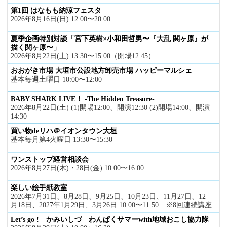
第1回 はなもも納涼フェスタ
2026年8月16日(日) 12:00〜20:00
夏季企画特別対談「宮下英樹×小和田哲男〜『大乱 関ヶ原』が
描く関ヶ原〜」
2026年8月22日(土) 13:30〜15:00（開場12:45）
おおがき市場 大垣市公設地方卸売市場 ハッピーマルシェ
基本毎週土曜日 10:00〜12:00
BABY SHARK LIVE！ -The Hidden Treasure-
2026年8月22日(土) (1)開場12:00、開演12:30 (2)開場14:00、開演
14:30
買い物deリハ＠イオンタウン大垣
基本毎月第4火曜日 13:30〜15:30
ワンストップ経営相談会
2026年8月27日(木)・28日(金) 10:00〜16:00
楽しい絵手紙教室
2026年7月31日、8月28日、9月25日、10月23日、11月27日、12
月18日、2027年1月29日、3月26日 10:00〜11:50 ※8回連続講座
Let’s go ! かみいしづ わんぱくサマーwith地域おこし協力隊