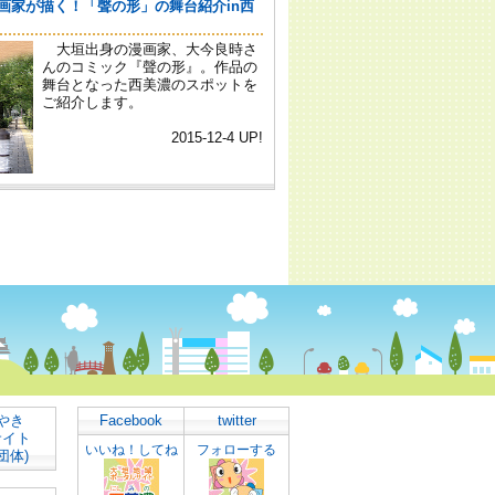
やき
Facebook
twitter
サイト
いいね！してね
フォローする
団体)