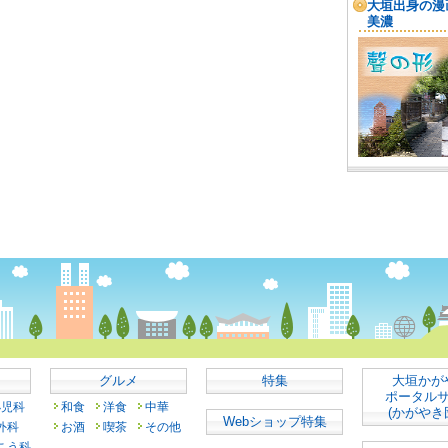
グルメ
特集
大垣かが
ポータル
小児科
和食
洋食
中華
(かがやき
Webショップ特集
外科
お酒
喫茶
その他
こう科