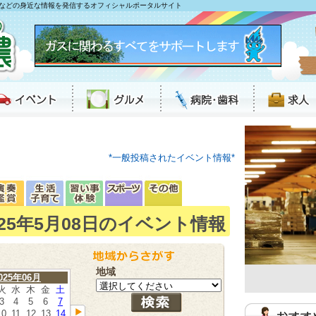
などの身近な情報を発信するオフィシャルポータルサイト
*一般投稿されたイベント情報*
025年5月08日のイベント情報
地域
025年06月
火
水
木
金
土
3
4
5
6
7
10
11
12
13
14