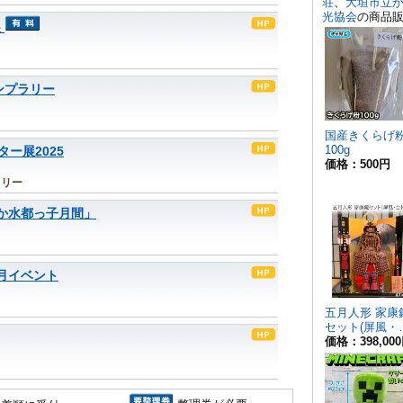
展
ンプラリー
ー展2025
ラリー
なか水都っ子月間」
月イベント