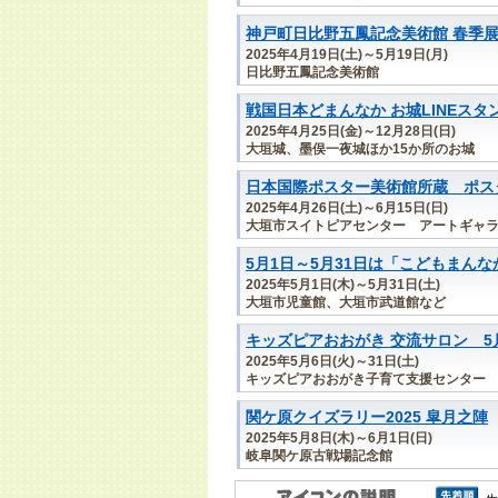
神戸町日比野五鳳記念美術館 春季
2025年4月19日(土)～5月19日(月)
日比野五鳳記念美術館
戦国日本どまんなか お城LINEスタ
2025年4月25日(金)～12月28日(日)
大垣城、墨俣一夜城ほか15か所のお城
日本国際ポスター美術館所蔵 ポスタ
2025年4月26日(土)～6月15日(日)
大垣市スイトピアセンター アートギャ
5月1日～5月31日は「こどもまん
2025年5月1日(木)～5月31日(土)
大垣市児童館、大垣市武道館など
キッズピアおおがき 交流サロン 5
2025年5月6日(火)～31日(土)
キッズピアおおがき子育て支援センター
関ケ原クイズラリー2025 皐月之陣
2025年5月8日(木)～6月1日(日)
岐阜関ケ原古戦場記念館