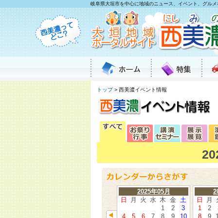
岐阜県大垣市を中心に地域のニュース、イベント、グルメ
トップ
> 西美濃イベント情報
2
2025年05月
2
日
月
火
水
木
金
土
日
月
1
2
3
1
2
4
5
6
7
8
9
10
8
9