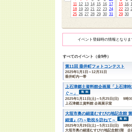
11
12
13
14
15
16
17
15
16
18
19
20
21
22
23
24
22
23
25
26
27
28
29
30
31
29
30
イベント登録時の情報となりま
すべてのイベント（全9件）
第11回 垂井町フォトコンテスト
2025年1月1日～12月31日
垂井町内一帯
上石津郷土資料館企画展「上石津時
ぐ～」
2025年1月11日(土)～5月25日(日) 9時
上石津郷土資料館 企画展示室
大垣市奥の細道むすびの地記念館 第
細道』(7)～歌枕を訪ねて～
2025年3月29日(土)～5月11日(日) 9時
大垣市奥の細道むすびの地記念館1階 企