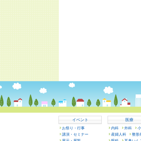
イベント
医療
お祭り・行事
内科
外科
講演・セミナー
産婦人科
整形
展示・展覧
眼科
耳鼻いん