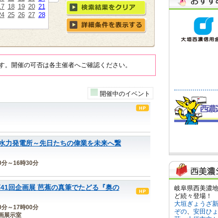
17
18
19
20
21
24
25
26
27
28
す。開催の可否は各主催者へご確認ください。
開催中のイベント
水力発電所～先日たちの偉業を未来へ繋
30分～16時30分
41回企画展 芭蕉の真筆でたどる『奥の
00分～17時00分
画展示室