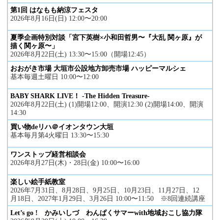
第1回 はなもも納涼フェスタ
2026年8月16日(日) 12:00〜20:00
夏季企画特別対談「宮下英樹×小和田哲男〜『大乱 関ヶ原』が
描く関ヶ原〜」
2026年8月22日(土) 13:30〜15:00（開場12:45）
おおがき市場 大垣市公設地方卸売市場 ハッピーマルシェ
基本毎週土曜日 10:00〜12:00
BABY SHARK LIVE！ -The Hidden Treasure-
2026年8月22日(土) (1)開場12:00、開演12:30 (2)開場14:00、開演
14:30
買い物deリハ＠イオンタウン大垣
基本毎月第4火曜日 13:30〜15:30
ワンストップ経営相談会
2026年8月27日(木)・28日(金) 10:00〜16:00
楽しい絵手紙教室
2026年7月31日、8月28日、9月25日、10月23日、11月27日、12
月18日、2027年1月29日、3月26日 10:00〜11:50 ※8回連続講座
Let’s go ! かみいしづ わんぱくサマーwith地域おこし協力隊