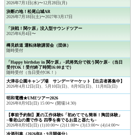
2026年7月1日(水)〜12月28日(月)
決断の地！松尾山城AR
2026年7月18日(土)〜2027年3月17日
「決戦！関ケ原」没入型サウンドツアー
2025年6月4日〜
樽見鉄道 運転体験講習会（団体）
随時受付
「Happy birthday in 関ケ原」−武将気分で祝う関ケ原−（当日
受付OK！受付終了時間16:00まで）
随時受付（当日受付OK！）
大津谷公園キャンプ場 サンデーマーケット【出店者募集中】
2026年4月12日(日)、5月10日(日)、8月9日(日)、11月8日(日)
明和電機★UMEツアー2026
2026年8月9日(日) 15:00〜 (開場14:30)
【事前予約制】夏の工作体験6「初めてでも簡単！陶芸体験」
−養老山の麓で作る 四季を奏でるお皿と器たち−
2026年8月9日(日) (1)10:00〜 (2)11:00〜 (3)13:00〜 (4)14:00〜
冷酒列車（2026年8・9月開催分）