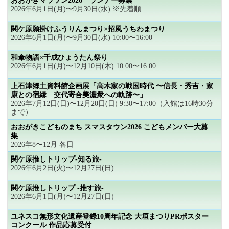
おおがきマラソン2026 ランナー募集
2026年6月1日(月)〜9月30日(水) ※先着順
関ケ原願掛けふうりんまつり×招風うちわまつり
2026年6月1日(月)〜9月30日(水) 10:00〜16:00
和傘物語×千成ひょうたん祭り
2026年6月1日(月)〜12月10日(木) 10:00〜16:00
上石津郷土資料館企画展「高木家の戦国時代 〜信長・秀吉・家
康との宿縁 交代寄合美濃衆への軌跡〜」
2026年7月12日(日)〜12月20日(日) 9:30〜17:00（入館は16時30分
まで）
おおがきこどものまち スマスタウン2026 こどもメンバー大募
集
2026年8〜12月 各日
関ケ原推しトリップ-知る旅-
2026年6月2日(火)〜12月27日(日)
関ケ原推しトリップ -推す旅-
2026年6月1日(月)〜12月27日(日)
ユネスコ無形文化遺産登録10周年記念 大垣まつりPRポスター
コンクール 作品応募受付