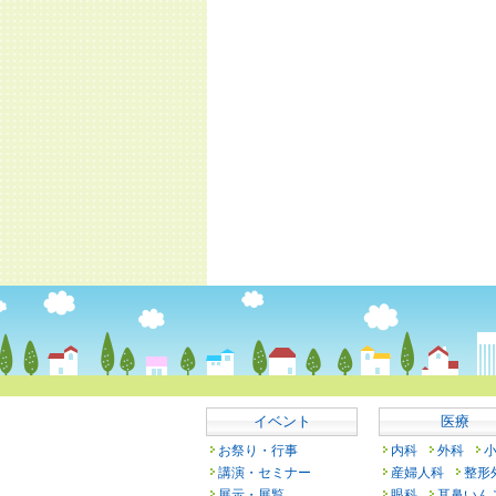
イベント
医療
お祭り・行事
内科
外科
講演・セミナー
産婦人科
整形
展示・展覧
眼科
耳鼻いん