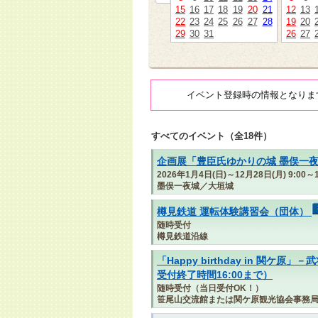
15
16
17
18
19
20
21
12
13
22
23
24
25
26
27
28
19
20
29
30
31
26
27
イベント登録時の情報となりま
すべてのイベント（全18件）
企画展「豊臣氏ゆかりの城 墨俣一
2026年1月4日(日)～12月28日(月) 9:00～1
墨俣一夜城／大垣城
樽見鉄道 運転体験講習会（団体）
随時受付
樽見鉄道沿線
「Happy birthday in 関
受付終了時間16:00まで）
随時受付（当日受付OK！）
笹尾山交流館または関ケ原観光協会事務