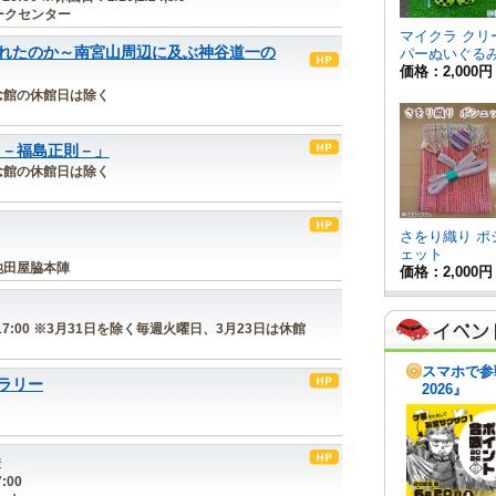
ークセンター
れたのか～南宮山周辺に及ぶ神谷道一の
※記念館の休館日は除く
 －福島正則－」
※記念館の休館日は除く
／池田屋脇本陣
00～17:00 ※3月31日を除く毎週火曜日、3月23日は休館
ラリー
巻
:00