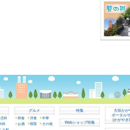
グルメ
特集
大垣かが
ポータル
小児科
和食
洋食
中華
(かがやき
Webショップ特集
外科
お酒
喫茶
その他
こう科