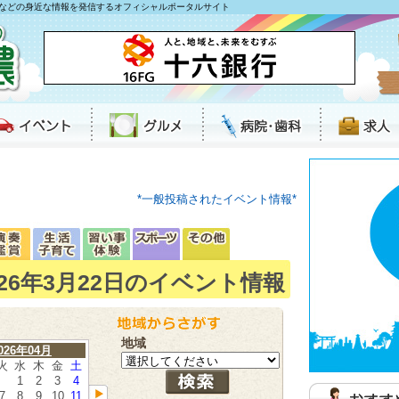
などの身近な情報を発信するオフィシャルポータルサイト
*一般投稿されたイベント情報*
026年3月22日のイベント情報
地域
026年04月
火
水
木
金
土
1
2
3
4
7
8
9
10
11