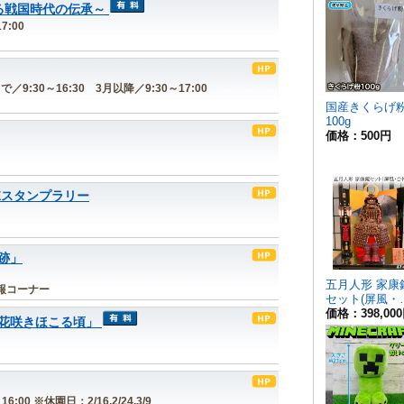
る戦国時代の伝承～
7:00
で／9:30～16:30 3月以降／9:30～17:00
Eスタンプラリー
跡」
報コーナー
「花咲きほこる頃」
6:00 ※休園日：2/16,2/24,3/9