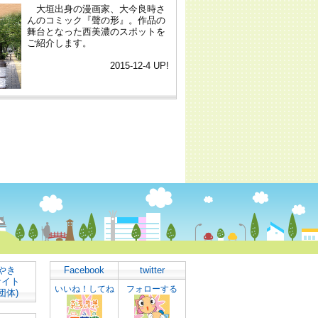
やき
Facebook
twitter
サイト
いいね！してね
フォローする
団体)