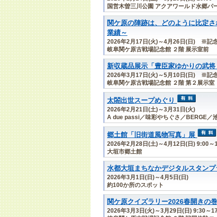
国営木曽三川公園 アクアワールド水郷パ
関ケ原の陣跡は、どのように比定さ
業績～
2026年2月17日(火)～4月26日(日) 
岐阜関ケ原古戦場記念館 ２階 展示室前
新収蔵品展示「豊臣家ゆかりの武将
2026年3月17日(火)～5月10日(日) 
岐阜関ケ原古戦場記念館 ２階 第２展示室
太閤出世スープめぐり
2026年2月21日(土)～3月31日(火)
A due passi／味彩やちぐさ／BERGE
郷土館「旧街道風物写真」展
2026年2月28日(土)～4月12日(日) 9:
大垣市郷土館
水都大垣まちなかデジタルスタンプ
2026年3月1日(日)～4月5日(日)
約100か所のスポット
関ケ原クイズラリー2026春開きの
2026年3月3日(火)～3月29日(日) 9:30～17