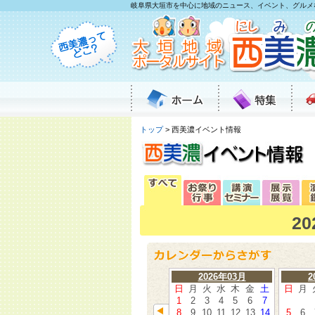
岐阜県大垣市を中心に地域のニュース、イベント、グルメ
トップ
> 西美濃イベント情報
2
2026年03月
2
日
月
火
水
木
金
土
日
月
1
2
3
4
5
6
7
8
9
10
11
12
13
14
5
6