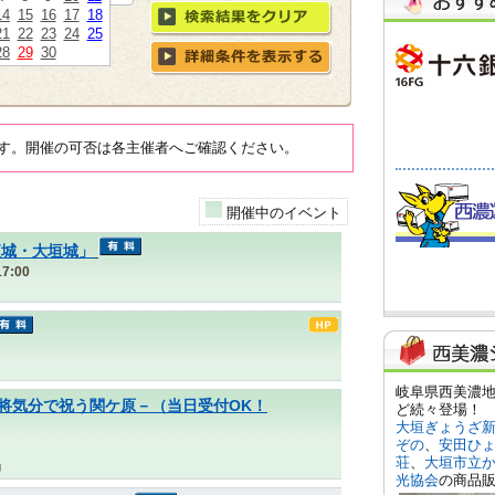
14
15
16
17
18
21
22
23
24
25
28
29
30
す。開催の可否は各主催者へご確認ください。
開催中のイベント
夜城・大垣城」
7:00
ケ原」－武将気分で祝う関ケ原－（当日受付OK！
局