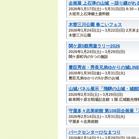
企画展 上石津の山城 ～語り継がれ
2026年1月17日(土)～5月31日(日) 9:30～1
大垣市上石津郷土資料館
木曽三川公園 春こいフェス
2026年1月24日(土)～3月22日(日) 2月末ま
木曽三川公園
関ケ原5館周遊ラリー2026
2026年1月24日(土)～3月29日(日)
関ケ原町内の5つの施設
豊臣秀吉・秀長兄弟ゆかりの城LIN
2026年1月30日(金)～3月31日(火)
豊臣兄弟ゆかりの5か所のお城
山城パネル展示「飛騨の山城・城館
2026年2月3日(土)～3月29日(日)
岐阜関ケ原古戦場記念館 １階 広域観光情
守屋多々志美術館 第108回企画展
2026年2月14日(土)～3月31日(火)
守屋多々志美術館
パークセンターひなまつり
2026年2月14日(土)～3月29日(日) 10:00～1