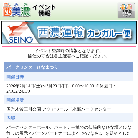
西美濃
トップ
イベント登録時の情報となります。
開催の可否は各主催者へご確認ください。
パークセンターひなまつり
開催日時
2026年2月14日(土)〜3月29日(日) 10:00〜16:00 ※休園日：
2/16,2/24,3/9
開催場所
国営木曽三川公園 アクアワールド水郷パークセンター
内容
パークセンターホール、パートナー棟での伝統的なひな壇とひな
飾りの展示とパークパートナーによる“おひなさま”を題材とした