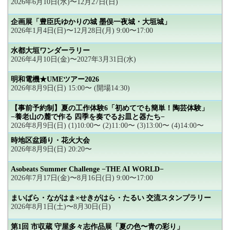
2026年6月10日(水)〜12月27日(日)
企画展「豊臣氏ゆかりの城 墨俣一夜城・大垣城」
2026年1月4日(日)〜12月28日(月) 9:00〜17:00
水都大垣ワンダーラリー
2026年4月10日(金)〜2027年3月31日(水)
明和電機★UMEツアー2026
2026年8月9日(日) 15:00〜 (開場14:30)
【事前予約制】夏の工作体験6「初めてでも簡単！陶芸体験」
−養老山の麓で作る 四季を奏でるお皿と器たち−
2026年8月9日(日) (1)10:00〜 (2)11:00〜 (3)13:00〜 (4)14:00〜
時地区盆踊り・花火大会
2026年8月9日(日) 20:20〜
Asobeats Summer Challenge −THE AI WORLD−
2026年7月17日(金)〜8月16日(日) 9:00〜17:00
まいばら・ながはま×せきがはら・たるい 交流スタンプラリー
2026年8月1日(土)〜8月30日(日)
第1回 市収蔵 守屋多々志作品展「夏の色〜青の彩り」