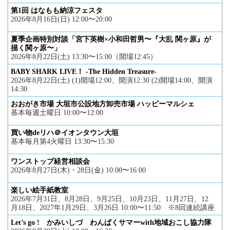
第1回 はなもも納涼フェスタ
2026年8月16日(日) 12:00〜20:00
夏季企画特別対談「宮下英樹×小和田哲男〜『大乱 関ヶ原』が
描く関ヶ原〜」
2026年8月22日(土) 13:30〜15:00（開場12:45）
BABY SHARK LIVE！ -The Hidden Treasure-
2026年8月22日(土) (1)開場12:00、開演12:30 (2)開場14:00、開演
14:30
おおがき市場 大垣市公設地方卸売市場 ハッピーマルシェ
基本毎週土曜日 10:00〜12:00
買い物deリハ＠イオンタウン大垣
基本毎月第4火曜日 13:30〜15:30
ワンストップ経営相談会
2026年8月27日(木)・28日(金) 10:00〜16:00
楽しい絵手紙教室
2026年7月31日、8月28日、9月25日、10月23日、11月27日、12
月18日、2027年1月29日、3月26日 10:00〜11:50 ※8回連続講座
Let’s go ! かみいしづ わんぱくサマーwith地域おこし協力隊