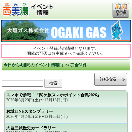
西美濃
トップ
イベント登録時の情報となります。
開催の可否は各主催者へご確認ください。
今日から4週間のイベント情報[すべて]全51件
詳細検索
スマホで参戦！『関ケ原スマホポイント合戦2026』
2026年6月20日(土)〜12月13日(日)
お城LINEスタンプラリー
2026年4月24日(金)〜12月26日(土)
大垣三城歴史カードラリー