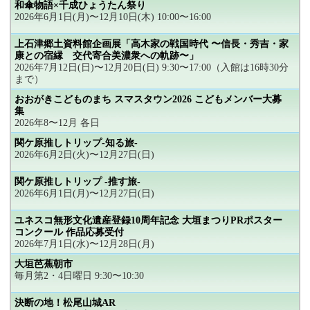
和傘物語×千成ひょうたん祭り
2026年6月1日(月)〜12月10日(木) 10:00〜16:00
上石津郷土資料館企画展「高木家の戦国時代 〜信長・秀吉・家
康との宿縁 交代寄合美濃衆への軌跡〜」
2026年7月12日(日)〜12月20日(日) 9:30〜17:00（入館は16時30分
まで）
おおがきこどものまち スマスタウン2026 こどもメンバー大募
集
2026年8〜12月 各日
関ケ原推しトリップ-知る旅-
2026年6月2日(火)〜12月27日(日)
関ケ原推しトリップ -推す旅-
2026年6月1日(月)〜12月27日(日)
ユネスコ無形文化遺産登録10周年記念 大垣まつりPRポスター
コンクール 作品応募受付
2026年7月1日(水)〜12月28日(月)
大垣芭蕉朝市
毎月第2・4日曜日 9:30〜10:30
決断の地！松尾山城AR