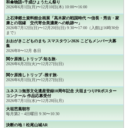
和傘物語×千成ひょうたん祭り
2026年6月1日(月)〜12月10日(木) 10:00〜16:00
上石津郷土資料館企画展「高木家の戦国時代 〜信長・秀吉・家
康との宿縁 交代寄合美濃衆への軌跡〜」
2026年7月12日(日)〜12月20日(日) 9:30〜17:00（入館は16時30分
まで）
おおがきこどものまち スマスタウン2026 こどもメンバー大募
集
2026年8〜12月 各日
関ケ原推しトリップ-知る旅-
2026年6月2日(火)〜12月27日(日)
関ケ原推しトリップ -推す旅-
2026年6月1日(月)〜12月27日(日)
ユネスコ無形文化遺産登録10周年記念 大垣まつりPRポスター
コンクール 作品応募受付
2026年7月1日(水)〜12月28日(月)
大垣芭蕉朝市
毎月第2・4日曜日 9:30〜10:30
決断の地！松尾山城AR