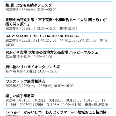
第1回 はなもも納涼フェスタ
2026年8月16日(日) 12:00〜20:00
夏季企画特別対談「宮下英樹×小和田哲男〜『大乱 関ヶ原』が
描く関ヶ原〜」
2026年8月22日(土) 13:30〜15:00（開場12:45）
BABY SHARK LIVE！ -The Hidden Treasure-
2026年8月22日(土) (1)開場12:00、開演12:30 (2)開場14:00、開演
14:30
おおがき市場 大垣市公設地方卸売市場 ハッピーマルシェ
基本毎週土曜日 10:00〜12:00
買い物deリハ＠イオンタウン大垣
基本毎月第4火曜日 13:30〜15:30
ワンストップ経営相談会
2026年8月27日(木)・28日(金) 10:00〜16:00
楽しい絵手紙教室
2026年7月31日、8月28日、9月25日、10月23日、11月27日、12
月18日、2027年1月29日、3月26日 10:00〜11:50 ※8回連続講座
Let’s go ! かみいしづ わんぱくサマーwith地域おこし協力隊