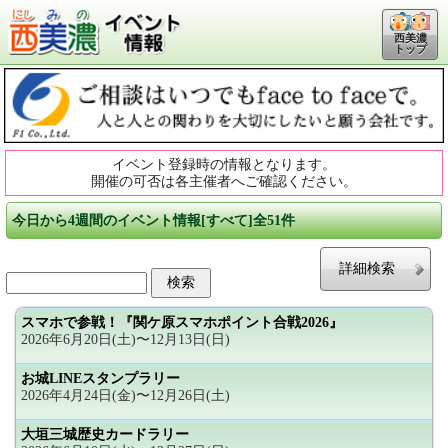
西美濃
トップ
イベント登録時の情報となります。
開催の可否は各主催者へご確認ください。
今日から4週間のイベント情報[すべて]全51件
詳細検索
スマホで参戦！『関ケ原スマホポイント合戦2026』
2026年6月20日(土)〜12月13日(日)
お城LINEスタンプラリー
2026年4月24日(金)〜12月26日(土)
大垣三城歴史カードラリー