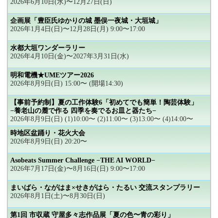
2026年6月10日(水)〜12月27日(日)
企画展「豊臣氏ゆかりの城 墨俣一夜城・大垣城」
2026年1月4日(日)〜12月28日(月) 9:00〜17:00
水都大垣ワンダーラリー
2026年4月10日(金)〜2027年3月31日(水)
明和電機★UMEツアー2026
2026年8月9日(日) 15:00〜 (開場14:30)
【事前予約制】夏の工作体験6「初めてでも簡単！陶芸体験」
−養老山の麓で作る 四季を奏でるお皿と器たち−
2026年8月9日(日) (1)10:00〜 (2)11:00〜 (3)13:00〜 (4)14:00〜
時地区盆踊り・花火大会
2026年8月9日(日) 20:20〜
Asobeats Summer Challenge −THE AI WORLD−
2026年7月17日(金)〜8月16日(日) 9:00〜17:00
まいばら・ながはま×せきがはら・たるい 交流スタンプラリー
2026年8月1日(土)〜8月30日(日)
第1回 市収蔵 守屋多々志作品展「夏の色〜青の彩り」