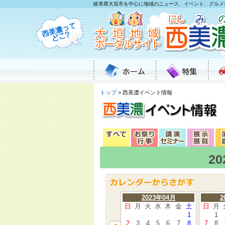
岐阜県大垣市を中心に地域のニュース、イベント、グルメ
トップ
> 西美濃イベント情報
2
2023年04月
2
日
月
火
水
木
金
土
日
月
1
1
2
3
4
5
6
7
8
7
8