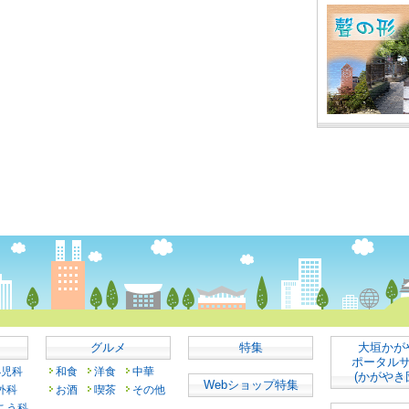
グルメ
特集
大垣かが
ポータル
小児科
和食
洋食
中華
(かがやき
Webショップ特集
外科
お酒
喫茶
その他
こう科