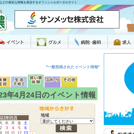
などの身近な情報を発信するオフィシャルポータルサイト
*一般投稿されたイベント情報*
023年4月24日のイベント情報
地域
023年05月
火
水
木
金
土
2
3
4
5
6
9
10
11
12
13