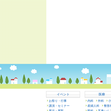
イベント
医療
お祭り・行事
内科
外科
講演・セミナー
産婦人科
整形
展示・展覧
眼科
耳鼻いん