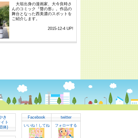
やき
Facebook
twitter
サイト
いいね！してね
フォローする
団体)