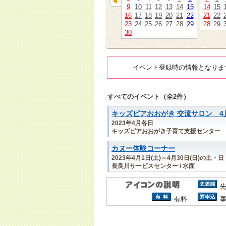
9
10
11
12
13
14
15
14
15
16
17
18
19
20
21
22
21
22
23
24
25
26
27
28
29
28
29
30
イベント登録時の情報となりま
すべてのイベント（全2件）
キッズピアおおがき 交流サロン 4
2023年4月各日
キッズピアおおがき子育て支援センター
カヌー体験コーナー
2023年4月1日(土)～4月30日(日)の土・
長良川サービスセンター / 水面
有料