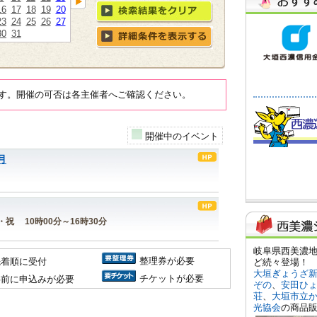
16
17
18
19
20
23
24
25
26
27
30
31
す。開催の可否は各主催者へご確認ください。
開催中のイベント
月
日・祝 10時00分～16時30分
整理券が必要
先着順に受付
チケットが必要
事前に申込みが必要