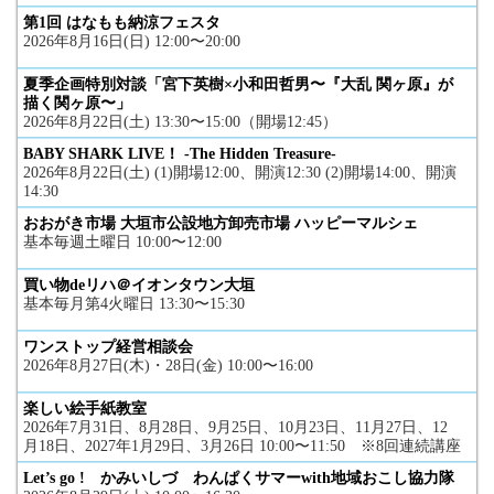
第1回 はなもも納涼フェスタ
2026年8月16日(日) 12:00〜20:00
夏季企画特別対談「宮下英樹×小和田哲男〜『大乱 関ヶ原』が
描く関ヶ原〜」
2026年8月22日(土) 13:30〜15:00（開場12:45）
BABY SHARK LIVE！ -The Hidden Treasure-
2026年8月22日(土) (1)開場12:00、開演12:30 (2)開場14:00、開演
14:30
おおがき市場 大垣市公設地方卸売市場 ハッピーマルシェ
基本毎週土曜日 10:00〜12:00
買い物deリハ＠イオンタウン大垣
基本毎月第4火曜日 13:30〜15:30
ワンストップ経営相談会
2026年8月27日(木)・28日(金) 10:00〜16:00
楽しい絵手紙教室
2026年7月31日、8月28日、9月25日、10月23日、11月27日、12
月18日、2027年1月29日、3月26日 10:00〜11:50 ※8回連続講座
Let’s go ! かみいしづ わんぱくサマーwith地域おこし協力隊