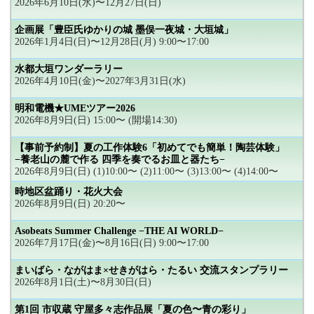
2026年6月10日(水)〜12月27日(日)
企画展「豊臣氏ゆかりの城 墨俣一夜城・大垣城」
2026年1月4日(日)〜12月28日(月) 9:00〜17:00
水都大垣ワンダーラリー
2026年4月10日(金)〜2027年3月31日(水)
明和電機★UMEツアー2026
2026年8月9日(日) 15:00〜 (開場14:30)
【事前予約制】夏の工作体験6「初めてでも簡単！陶芸体験」
−養老山の麓で作る 四季を奏でるお皿と器たち−
2026年8月9日(日) (1)10:00〜 (2)11:00〜 (3)13:00〜 (4)14:00〜
時地区盆踊り・花火大会
2026年8月9日(日) 20:20〜
Asobeats Summer Challenge −THE AI WORLD−
2026年7月17日(金)〜8月16日(日) 9:00〜17:00
まいばら・ながはま×せきがはら・たるい 交流スタンプラリー
2026年8月1日(土)〜8月30日(日)
第1回 市収蔵 守屋多々志作品展「夏の色〜青の彩り」