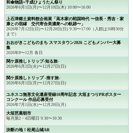
和傘物語×千成ひょうたん祭り
2026年6月1日(月)〜12月10日(木) 10:00〜16:00
上石津郷土資料館企画展「高木家の戦国時代 〜信長・秀吉・家
康との宿縁 交代寄合美濃衆への軌跡〜」
2026年7月12日(日)〜12月20日(日) 9:30〜17:00（入館は16時30分
まで）
おおがきこどものまち スマスタウン2026 こどもメンバー大募
集
2026年8〜12月 各日
関ケ原推しトリップ-知る旅-
2026年6月2日(火)〜12月27日(日)
関ケ原推しトリップ -推す旅-
2026年6月1日(月)〜12月27日(日)
ユネスコ無形文化遺産登録10周年記念 大垣まつりPRポスター
コンクール 作品応募受付
2026年7月1日(水)〜12月28日(月)
大垣芭蕉朝市
毎月第2・4日曜日 9:30〜10:30
決断の地！松尾山城AR