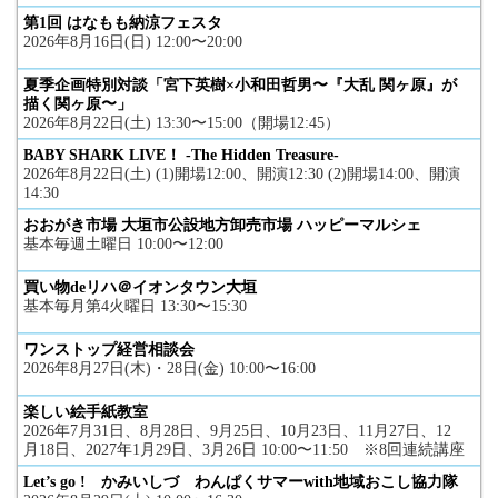
第1回 はなもも納涼フェスタ
2026年8月16日(日) 12:00〜20:00
夏季企画特別対談「宮下英樹×小和田哲男〜『大乱 関ヶ原』が
描く関ヶ原〜」
2026年8月22日(土) 13:30〜15:00（開場12:45）
BABY SHARK LIVE！ -The Hidden Treasure-
2026年8月22日(土) (1)開場12:00、開演12:30 (2)開場14:00、開演
14:30
おおがき市場 大垣市公設地方卸売市場 ハッピーマルシェ
基本毎週土曜日 10:00〜12:00
買い物deリハ＠イオンタウン大垣
基本毎月第4火曜日 13:30〜15:30
ワンストップ経営相談会
2026年8月27日(木)・28日(金) 10:00〜16:00
楽しい絵手紙教室
2026年7月31日、8月28日、9月25日、10月23日、11月27日、12
月18日、2027年1月29日、3月26日 10:00〜11:50 ※8回連続講座
Let’s go ! かみいしづ わんぱくサマーwith地域おこし協力隊