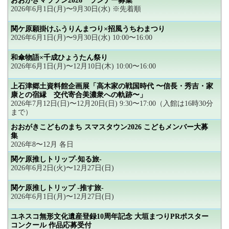
おおがきマラソン2026 ランナー募集
2026年6月1日(月)〜9月30日(水) ※先着順
関ケ原願掛けふうりんまつり×招風うちわまつり
2026年6月1日(月)〜9月30日(水) 10:00〜16:00
和傘物語×千成ひょうたん祭り
2026年6月1日(月)〜12月10日(木) 10:00〜16:00
上石津郷土資料館企画展「高木家の戦国時代 〜信長・秀吉・家
康との宿縁 交代寄合美濃衆への軌跡〜」
2026年7月12日(日)〜12月20日(日) 9:30〜17:00（入館は16時30分
まで）
おおがきこどものまち スマスタウン2026 こどもメンバー大募
集
2026年8〜12月 各日
関ケ原推しトリップ-知る旅-
2026年6月2日(火)〜12月27日(日)
関ケ原推しトリップ -推す旅-
2026年6月1日(月)〜12月27日(日)
ユネスコ無形文化遺産登録10周年記念 大垣まつりPRポスター
コンクール 作品応募受付