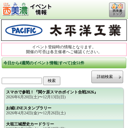
西美濃
トップ
イベント登録時の情報となります。
開催の可否は各主催者へご確認ください。
今日から4週間のイベント情報[すべて]全51件
詳細検索
スマホで参戦！『関ケ原スマホポイント合戦2026』
2026年6月20日(土)〜12月13日(日)
お城LINEスタンプラリー
2026年4月24日(金)〜12月26日(土)
大垣三城歴史カードラリー