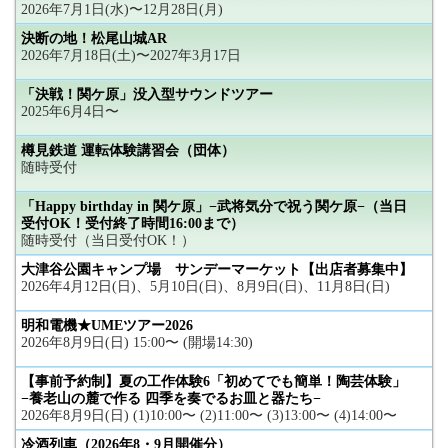
2026年7月1日(水)〜12月28日(月)
決断の地！松尾山城AR
2026年7月18日(土)〜2027年3月17日
「決戦！関ケ原」没入型サウンドツアー
2025年6月4日〜
樽見鉄道 運転体験講習会（団体）
随時受付
「Happy birthday in 関ケ原」−武将気分で祝う関ケ原−（当日
受付OK！受付終了時間16:00まで）
随時受付（当日受付OK！）
大津谷公園キャンプ場 サンデーマーケット【出店者募集中】
2026年4月12日(日)、5月10日(日)、8月9日(日)、11月8日(日)
明和電機★UMEツアー2026
2026年8月9日(日) 15:00〜 (開場14:30)
【事前予約制】夏の工作体験6「初めてでも簡単！陶芸体験」
−養老山の麓で作る 四季を奏でるお皿と器たち−
2026年8月9日(日) (1)10:00〜 (2)11:00〜 (3)13:00〜 (4)14:00〜
冷酒列車（2026年8・9月開催分）