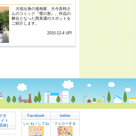
やき
Facebook
twitter
サイト
いいね！してね
フォローする
団体)