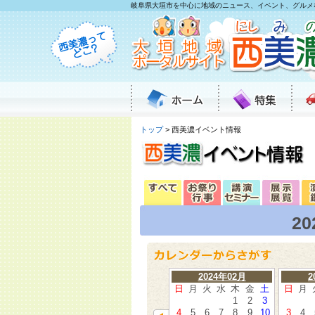
岐阜県大垣市を中心に地域のニュース、イベント、グルメ
トップ
> 西美濃イベント情報
2
2024年02月
2
日
月
火
水
木
金
土
日
月
1
2
3
4
5
6
7
8
9
10
3
4