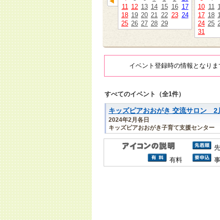
11
12
13
14
15
16
17
10
11
18
19
20
21
22
23
24
17
18
25
26
27
28
29
24
25
31
イベント登録時の情報となりま
すべてのイベント（全1件）
キッズピアおおがき 交流サロン 2
2024年2月各日
キッズピアおおがき子育て支援センター
有料