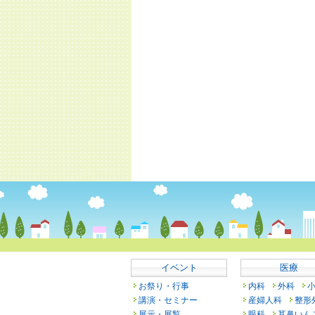
イベント
医療
お祭り・行事
内科
外科
講演・セミナー
産婦人科
整形
展示・展覧
眼科
耳鼻いん