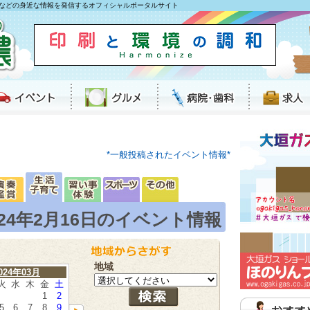
などの身近な情報を発信するオフィシャルポータルサイト
*一般投稿されたイベント情報*
024年2月16日のイベント情報
地域
024年03月
火
水
木
金
土
1
2
5
6
7
8
9