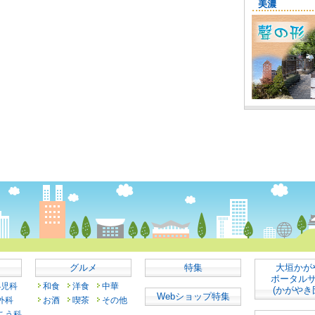
グルメ
特集
大垣かが
ポータル
小児科
和食
洋食
中華
(かがやき
Webショップ特集
外科
お酒
喫茶
その他
こう科